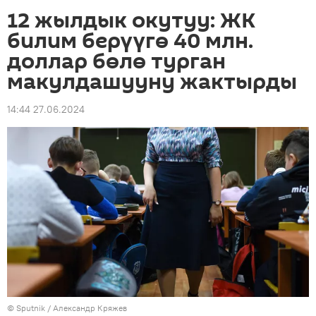
12 жылдык окутуу: ЖК
билим берүүгө 40 млн.
доллар бөлө турган
макулдашууну жактырды
14:44 27.06.2024
©
Sputnik
/ Александр Кряжев