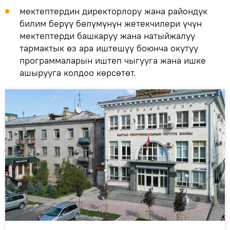
мектептердин директорлору жана райондук
билим берүү бөлүмүнүн жетекчилери үчүн
мектептерди башкаруу жана натыйжалуу
тармактык өз ара иштешүү боюнча окутуу
программаларын иштеп чыгууга жана ишке
ашырууга колдоо көрсөтөт.