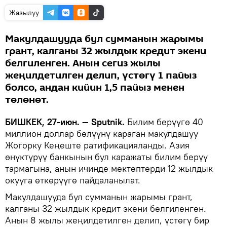
Жазылуу
Макулдашууда бул сумманын жарымы
грант, калганы 32 жылдык кредит экени
белгиленген. Анын сегиз жылы
жеңилдетилген делип, үстөгү 1 пайыз
болсо, андан кийин 1,5 пайыз менен
төлөнөт.
БИШКЕК, 27-июн. — Sputnik.
Билим берүүгө 40
миллион доллар бөлүүнү караган макулдашуу
Жогорку Кеңеште ратификацияланды. Азия
өнүктүрүү банкынын бул каражаты билим берүү
тармагына, анын ичинде мектептерди 12 жылдык
окууга өткөрүүгө пайдаланылат.
Макулдашууда бул сумманын жарымы грант,
калганы 32 жылдык кредит экени белгиленген.
Анын 8 жылы жеңилдетилген делип, үстөгү бир