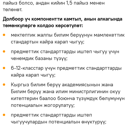
пайыз болсо, андан кийин 1,5 пайыз менен
төлөнөт.
Долбоор үч компонентти камтып, анын алкагында
төмөнкүлөргө колдоо көрсөтүлөт:
мектептик жалпы билим берүүнүн мамлекеттик
стандартын кайра карап чыгуу;
предметтик стандарттарды иштеп чыгуу үчүн
ченемдик базаны түзүү;
6-12-класстар үчүн предметтик стандарттарды
кайра карап чыгуу;
Кыргыз билим берүү академиясынын жана
Билим берүү жана илим министрлигинин окуу
китептерин баалоо боюнча түзүмдүк бөлүмүнүн
потенциалын жогорулатуу;
предметтик стандарттарды иштеп
чыгуучулардын потенциалын өнүктүрүү;