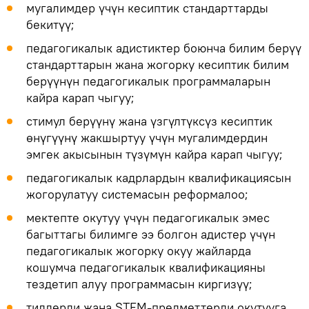
мугалимдер үчүн кесиптик стандарттарды
бекитүү;
педагогикалык адистиктер боюнча билим берүү
стандарттарын жана жогорку кесиптик билим
берүүнүн педагогикалык программаларын
кайра карап чыгуу;
стимул берүүнү жана үзгүлтүксүз кесиптик
өнүгүүнү жакшыртуу үчүн мугалимдердин
эмгек акысынын түзүмүн кайра карап чыгуу;
педагогикалык кадрлардын квалификациясын
жогорулатуу системасын реформалоо;
мектепте окутуу үчүн педагогикалык эмес
багыттагы билимге ээ болгон адистер үчүн
педагогикалык жогорку окуу жайларда
кошумча педагогикалык квалификацияны
тездетип алуу программасын киргизүү;
тилдерди жана STEM-предметтерди окутууга