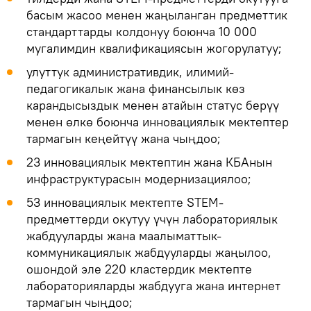
басым жасоо менен жаңыланган предметтик
стандарттарды колдонуу боюнча 10 000
мугалимдин квалификациясын жогорулатуу;
улуттук административдик, илимий-
педагогикалык жана финансылык көз
карандысыздык менен атайын статус берүү
менен өлкө боюнча инновациялык мектептер
тармагын кеңейтүү жана чыңдоо;
23 инновациялык мектептин жана КБАнын
инфраструктурасын модернизациялоо;
53 инновациялык мектепте STEM-
предметтерди окутуу үчүн лабораториялык
жабдууларды жана маалыматтык-
коммуникациялык жабдууларды жаңылоо,
ошондой эле 220 кластердик мектепте
лабораторияларды жабдууга жана интернет
тармагын чыңдоо;