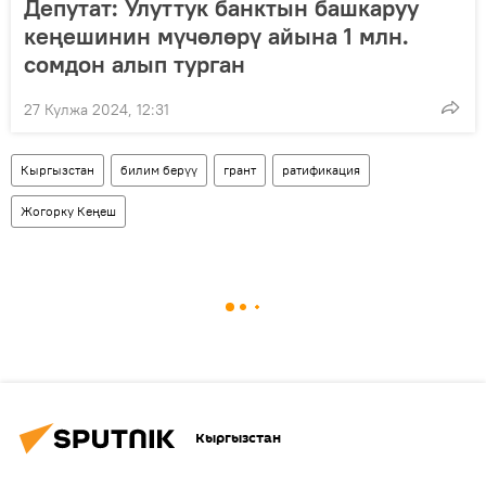
Депутат: Улуттук банктын башкаруу
кеңешинин мүчөлөрү айына 1 млн.
сомдон алып турган
27 Кулжа 2024, 12:31
Кыргызстан
билим берүү
грант
ратификация
Жогорку Кеңеш
Кыргызстан