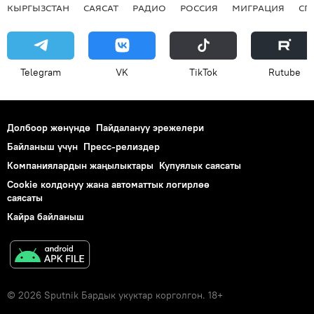
КЫРГЫЗСТАН
САЯСАТ
РАДИО
РОССИЯ
МИГРАЦИЯ
СП
Telegram
VK
ТikТоk
Rutube
Долбоор жөнүндө
Пайдалануу эрежелери
Байланыш үчүн
Пресс-релиздер
Компаниялардын жаңылыктары
Купуялык саясаты
Cookie колдонуу жана автоматтык логирлөө
саясаты
Кайра байланыш
© 2026 Sputnik Бардык укуктар корголгон. 18+