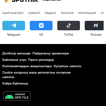
КЫРГЫЗСТАН
САЯСАТ
РАДИО
РОССИЯ
МИГРАЦИЯ
СП
Telegram
VK
ТikТоk
Rutube
Долбоор жөнүндө
Пайдалануу эрежелери
Байланыш үчүн
Пресс-релиздер
Компаниялардын жаңылыктары
Купуялык саясаты
Cookie колдонуу жана автоматтык логирлөө
саясаты
Кайра байланыш