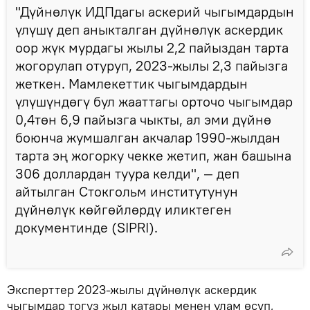
"Дүйнөлүк ИДПдагы аскерий чыгымдардын
үлүшү деп аныкталган дүйнөлүк аскердик
оор жүк мурдагы жылы 2,2 пайыздан тарта
жогорулап отуруп, 2023-жылы 2,3 пайызга
жеткен. Мамлекеттик чыгымдардын
үлүшүндөгү бул жааттагы орточо чыгымдар
0,4төн 6,9 пайызга чыкты, ал эми дүйнө
боюнча жумшалган акчалар 1990-жылдан
тарта эң жогорку чекке жетип, жан башына
306 доллардан туура келди", — деп
айтылган Стокгольм институтунун
дүйнөлүк көйгөйлөрдү иликтеген
документинде (SIPRI).
Эксперттер 2023-жылы дүйнөлүк аскердик
чыгымдар тогуз жыл катары менен улам өсүп,