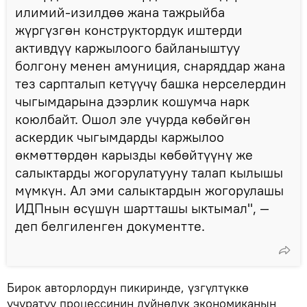
илимий-изилдөө жана тажрыйба
жүргүзгөн конструктордук иштерди
активдүү каржылоого байланыштуу
болгону менен амуниция, снаряддар жана
тез сарпталып кетүүчү башка нерселердин
чыгымдарына дээрлик кошумча нарк
коюлбайт. Ошол эле учурда көбөйгөн
аскердик чыгымдарды каржылоо
өкмөттөрдөн карызды көбөйтүүнү же
салыктарды жогорулатууну талап кылышы
мүмкүн. Ал эми салыктардын жогорулашы
ИДПнын өсүшүн шартташы ыктымал", —
деп белгиленген документте.
Бирок авторлордун пикиринде, үзгүлтүккө
учуратуу процессинин дүйнөлүк экономиканын