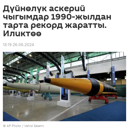
Дүйнөлүк аскерий
чыгымдар 1990-жылдан
тарта рекорд жаратты.
Иликтөө
13:19 26.06.2024
©
AP Photo
/ Vahid Salemi