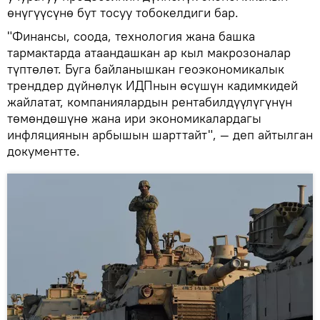
өнүгүүсүнө бут тосуу тобокелдиги бар.
"Финансы, соода, технология жана башка
тармактарда атаандашкан ар кыл макрозоналар
түптөлөт. Буга байланышкан геоэкономикалык
тренддер дүйнөлүк ИДПнын өсүшүн кадимкидей
жайлатат, компаниялардын рентабилдүүлүгүнүн
төмөндөшүнө жана ири экономикалардагы
инфляциянын арбышын шарттайт", — деп айтылган
документте.