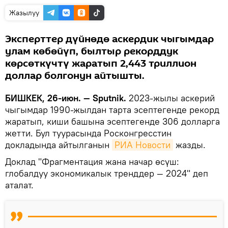
Жазылуу
Эксперттер дүйнөдө аскердик чыгымдар
улам көбөйүп, былтыр рекорддук
көрсөткүчтү жаратып 2,443 триллион
доллар болгонун айтышты.
БИШКЕК, 26-июн. — Sputnik.
2023-жылы аскерий
чыгымдар 1990-жылдан тарта эсептегенде рекорд
жаратып, киши башына эсептегенде 306 долларга
жетти. Бул туурасында Росконгресстин
докладында айтылганын
РИА Новости
жазды.
Доклад "Фрагментация жана начар өсүш:
глобалдуу экономикалык тренддер — 2024" деп
аталат.