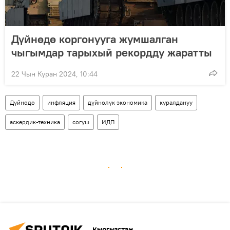
Дүйнөдө коргонууга жумшалган
чыгымдар тарыхый рекордду жаратты
22 Чын Куран 2024, 10:44
Дүйнөдө
инфляция
дүйнөлүк экономика
куралдануу
аскердик-техника
согуш
ИДП
Кыргызстан