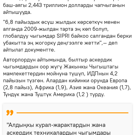
баш-аягы 2,443 триллион долларды чапчыганын
айтышууда.
"6,8 пайыздык өсүш жылдык көрсөткүч менен
алганда 2009-жылдан тарта эң көп болуп,
глобалдуу чыгымдар SIPRI байкоо салгандан берки
убакытта эң жогорку деңгээлге жетти",— деп
айтылат документте.
Авторлордун айтымында, былтыр аскердик
чыгымдардын оор жүгү Жакынкы Чыгыштагы
мамлекеттердин мойнуна түшүп, ИДПнын 4,2
пайызын түзгөн. Алардан кийинки орунда Европа
(2,8 пайыз), Африка (1,9), Азия жана Океания (1,7),
Түндүк жана Түштүк Америка (1,2 ) турду.
"Алдыңкы курал-жарактардын жана
аскердик техникалардын чыгымдары