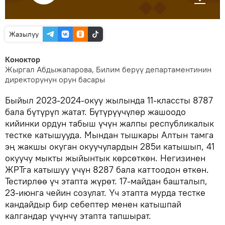
Жазылуу
Коноктор
Жыргал Абдыжапарова, Билим берүү департаментинин
директорунун орун басары
Быйыл 2023-2024-окуу жылында 11-классты 8787
бала бүтүрүп жатат. Бүтүрүүчүлөр жашоодо
кийинки ордун табыш үчүн жалпы республикалык
тестке катышууда. Мындан тышкары Алтын тамга
эң жакшы окуган окуучулардын 285и катышып, 41
окуучу мыкты жыйынтык көрсөткөн. Негизинен
ЖРТга катышуу үчүн 8287 бала каттоодон өткөн.
Тестирлөө үч этапта жүрөт. 17-майдан башталып,
23-июнга чейин созулат. Үч этапта мурда тестке
кандайдыр бир себептер менен катышпай
калгандар үчүнчү этапта тапшырат.