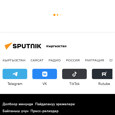
Кыргызстан
КЫРГЫЗСТАН
САЯСАТ
РАДИО
РОССИЯ
МИГРАЦИЯ
СП
Telegram
VK
ТikТоk
Rutube
Долбоор жөнүндө
Пайдалануу эрежелери
Байланыш үчүн
Пресс-релиздер