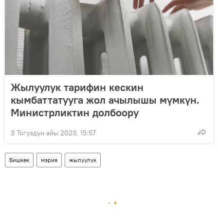
Жылуулук тарифин кескин
кымбаттатууга жол ачылышы мүмкүн.
Министрликтин долбоору
3 Тогуздун айы 2023, 15:57
Бишкек
мэрия
жылуулук