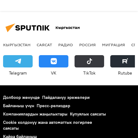
Кыргызстан
КЫРГЫЗСТАН
САЯСАТ
РАДИО
РОССИЯ
МИГРАЦИЯ
СП
Telegram
VK
ТikТоk
Rutube
Долбоор жөнүндө
Пайдалануу эрежелери
Байланыш үчүн
Пресс-релиздер
Компаниялардын жаңылыктары
Купуялык саясаты
Cookie колдонуу жана автоматтык логирлөө
саясаты
Кайра байланыш