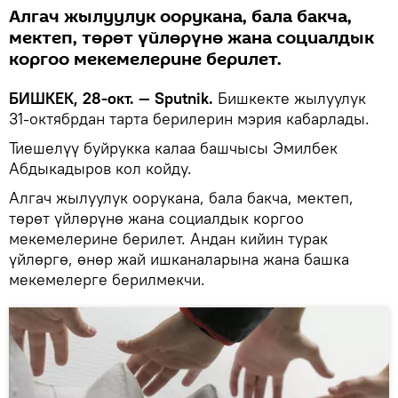
Алгач жылуулук оорукана, бала бакча,
мектеп, төрөт үйлөрүнө жана социалдык
коргоо мекемелерине берилет.
БИШКЕК, 28-окт. — Sputnik.
Бишкекте жылуулук
31-октябрдан тарта берилерин мэрия кабарлады.
Тиешелүү буйрукка калаа башчысы Эмилбек
Абдыкадыров кол койду.
Алгач жылуулук оорукана, бала бакча, мектеп,
төрөт үйлөрүнө жана социалдык коргоо
мекемелерине берилет. Андан кийин турак
үйлөргө, өнөр жай ишканаларына жана башка
мекемелерге берилмекчи.