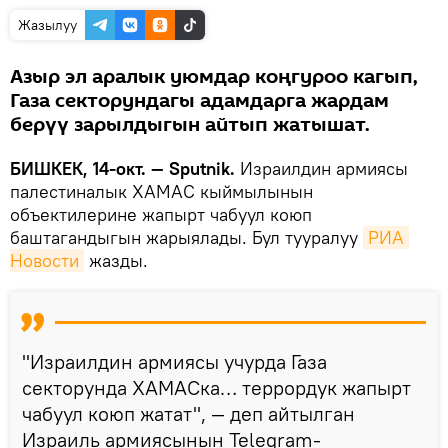
Жазылуу
Азыр эл аралык уюмдар коңгуроо кагып,
Газа секторундагы адамдарга жардам
берүү зарылдыгын айтып жатышат.
БИШКЕК, 14-окт. — Sputnik.
Израилдин армиясы
палестиналык ХАМАС кыймылынын
объектилерине жапырт чабуул коюп
баштагандыгын жарыялады. Бул тууралуу
РИА 
Новости
жазды.
"Израилдин армиясы учурда Газа
секторунда ХАМАСка… террордук жапырт
чабуул коюп жатат", — деп айтылган
Израиль армиясынын Telegram-