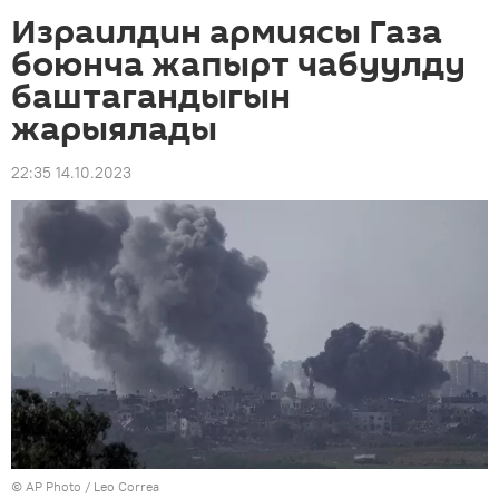
Израилдин армиясы Газа
боюнча жапырт чабуулду
баштагандыгын
жарыялады
22:35 14.10.2023
©
AP Photo
/ Leo Correa