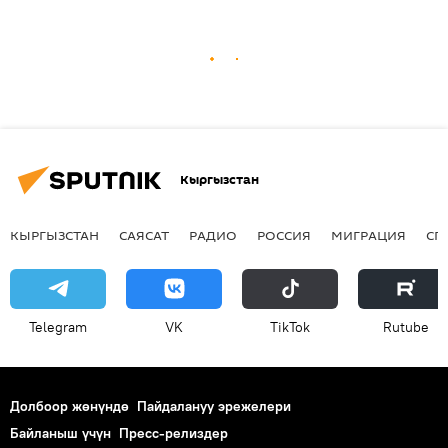
Кыргызстан
КЫРГЫЗСТАН
САЯСАТ
РАДИО
РОССИЯ
МИГРАЦИЯ
СП
Telegram
VK
ТikТоk
Rutube
Долбоор жөнүндө
Пайдалануу эрежелери
Байланыш үчүн
Пресс-релиздер