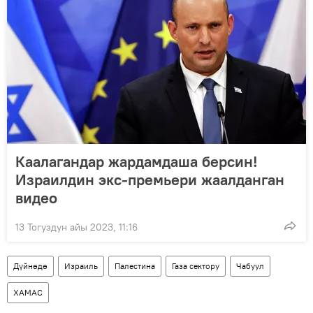
Каалагандар жардамдаша берсин!
Израилдин экс-премьери жаалданган
видео
13 Тогуздун айы 2023, 11:16
Дүйнөдө
Израиль
Палестина
Газа сектору
Чабуул
ХАМАС