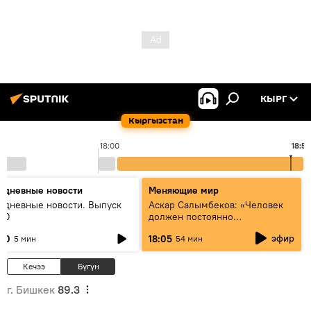
КЫРГ
Кыргызстан
18:00
18:55
едневные новости
Меняющие мир
едневные новости. Выпуск
Аскар Салымбеков: «Человек
:00
должен постоянно
совершенствоваться»
эфир
:00
18:05
5 мин
54 мин
Кечээ
Бүгүн
г. Бишкек
89.3