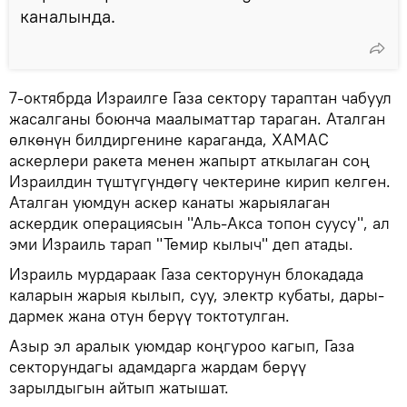
каналында.
7-октябрда Израилге Газа сектору тараптан чабуул
жасалганы боюнча маалыматтар тараган. Аталган
өлкөнүн билдиргенине караганда, ХАМАС
аскерлери ракета менен жапырт аткылаган соң
Израилдин түштүгүндөгү чектерине кирип келген.
Аталган уюмдун аскер канаты жарыялаган
аскердик операциясын "Аль-Акса топон суусу", ал
эми Израиль тарап "Темир кылыч" деп атады.
Израиль мурдараак Газа секторунун блокадада
каларын жарыя кылып, суу, электр кубаты, дары-
дармек жана отун берүү токтотулган.
Азыр эл аралык уюмдар коңгуроо кагып, Газа
секторундагы адамдарга жардам берүү
зарылдыгын айтып жатышат.