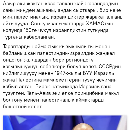
Азыр эки жактан каза тапкан жай жарандардын
саны миңден ашканы, андан сырткары, бир нече
миң палестиналык, израилдиктер жаракат алганы
айтылууда. Соңку маалыматтарда ХАМАСтын
колунда 150гө чукул израилдиктин туткунда
турганы кабарланган.
Тараптардын аймактык кызыкчылыгы менен
байланышкан палестиндик-израилдик жаңжал
ондогон жылдардан бери региондогу
кагылышуунун себепкери болуп келет. СССРдин
кийлигишүүсү менен 1947-жылы БУУ Израиль
жана Палестина мамлекеттерин түзүү чечимин
кабыл алган. Бирок натыйжада Израиль гана
түзүлгөн. Тель-Авив эки өлкө принцибине макул
болгону менен палестиналык аймактарды
бошотпой келет.