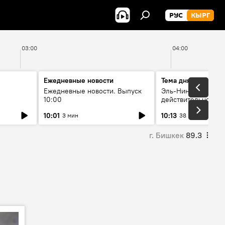
РУС
КЫРГ
03:00
04:00
Ежедневные новости
Тема дня
Ежедневные новости. Выпуск
Эль-Ниньо, жара и 
10:00
действительно вли
 өнүгүү
погоду в Кыргызст
10:01
10:13
3 мин
38 мин
г. Бишкек
89.3