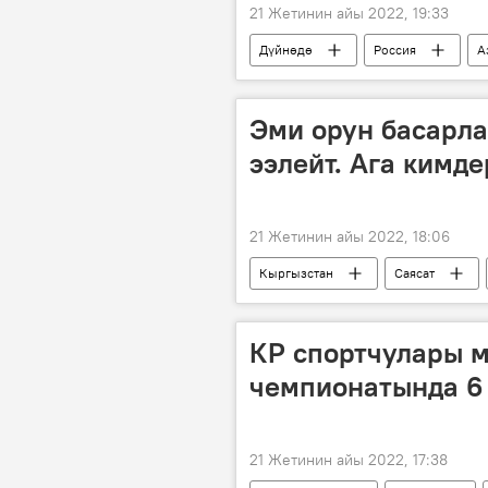
21 Жетинин айы 2022, 19:33
Дүйнөдө
Россия
А
сенатор
Эми орун басарла
ээлейт. Ага кимде
21 Жетинин айы 2022, 18:06
Кыргызстан
Саясат
орун басар
КР спортчулары м
чемпионатында 6
21 Жетинин айы 2022, 17:38