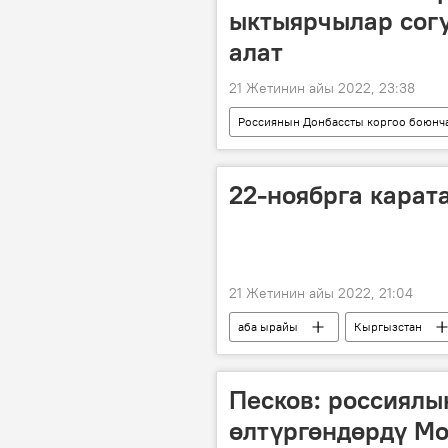
ыктыярчылар сог
алат
21 Жетинин айы 2022, 23:38
Россиянын Донбассты коргоо боюнч
атайын операция
ыктыярчы
22-ноябрга карат
21 Жетинин айы 2022, 21:04
аба ырайы
Кыргызстан
Песков: россиялы
өлтүргөндөрдү Мо