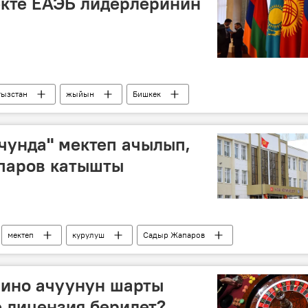
екте ЕАЭБ лидерлеринин
гызстан
жыйын
Бишкек
чунда" мектеп ачылып,
паров катышты
мектеп
курулуш
Садыр Жапаров
зино ачуунун шарты
е лицензия берилет?