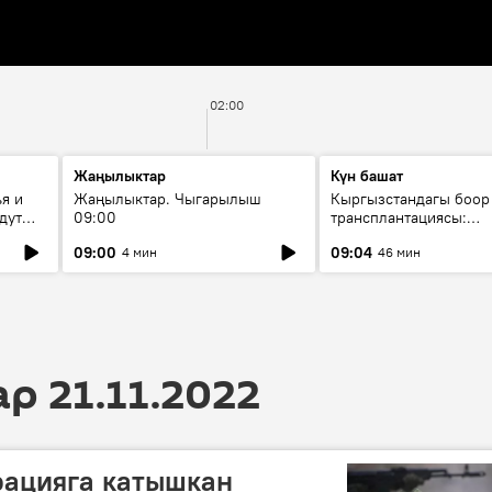
02:00
Жаңылыктар
Күн башат
я и
Жаңылыктар. Чыгарылыш
Кыргызстандагы боор
дут
09:00
трансплантациясы:
жетишкендиктер жана
09:00
09:04
4 мин
46 мин
келечеги
 21.11.2022
рацияга катышкан