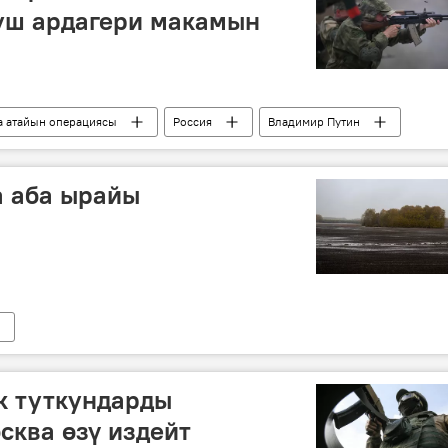
уш ардагери макамын
а атайын операциясы
Россия
Владимир Путин
лар
а аба ырайы
к туткундарды
сква өзү издейт