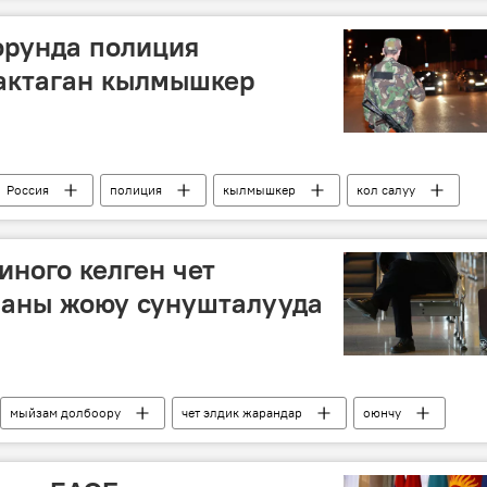
орунда полиция
актаган кылмышкер
Россия
полиция
кылмышкер
кол салуу
иного келген чет
заны жоюу сунушталууда
мыйзам долбоору
чет элдик жарандар
оюнчу