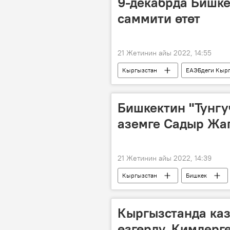
9-декабрда Бишк
саммити өтөт
21 Жетинин айы 2022, 14:55
Кыргызстан
ЕАЭБдеги Кыр
Бишкектин "Тунгу
аземге Садыр Жа
21 Жетинин айы 2022, 14:39
Кыргызстан
Бишкек
Сүрөт
Кыргызстанда ка
өзгөрдү. Кимдерг