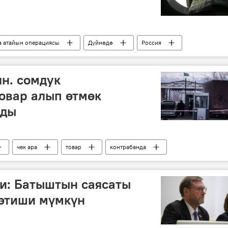
а атайын операциясы
Дүйнөдө
Россия
үм
иликтөө
издөө
лн. сомдук
овар алып өтмөк
лды
чек ара
товар
контрабанда
и: Батыштын саясаты
 этиши мүмкүн