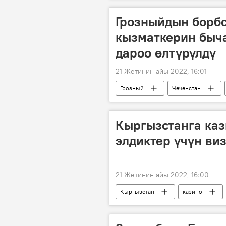
Грозныйдын борб
кызматкерин быч
дароо өлтүрүлдү
21 Жетинин айы 2022, 16:01
Грозный
Чеченстан
өлүм
Кыргызстанга каз
элдиктер үчүн ви
21 Жетинин айы 2022, 16:00
Кыргызстан
казино