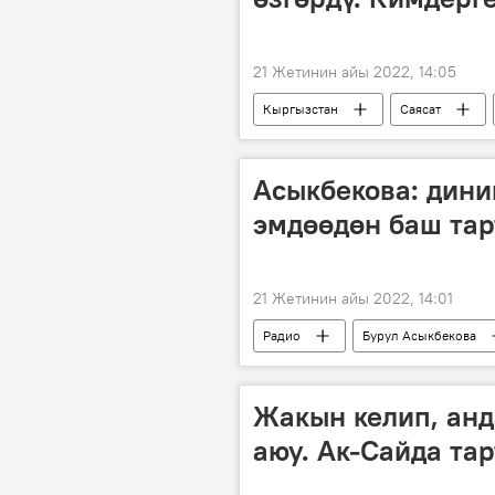
21 Жетинин айы 2022, 14:05
Кыргызстан
Саясат
лицензия
Асыкбекова: дини
эмдөөдөн баш тар
21 Жетинин айы 2022, 14:01
Радио
Бурул Асыкбекова
папиллома
вирус
Жакын келип, анд
аюу. Ак-Сайда та