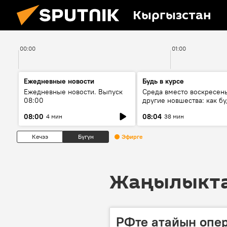
Кыргызстан
00:00
01:00
Ежедневные новости
Будь в курсе
Ежедневные новости. Выпуск
Среда вместо воскресень
08:00
другие новшества: как бу
проходить выборы в КР?
08:00
08:04
4 мин
38 мин
Кечээ
Бүгүн
Эфирге
Жаңылыктар
РФте атайын опе