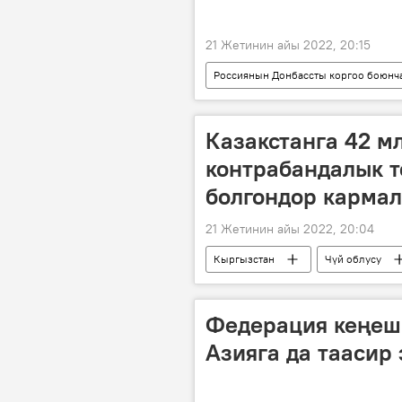
21 Жетинин айы 2022, 20:15
Россиянын Донбассты коргоо боюнч
Украина
туткун
өл
Казакстанга 42 м
контрабандалык т
болгондор карма
21 Жетинин айы 2022, 20:04
Кыргызстан
Чүй облусу
Федерация кеңеш
Азияга да таасир