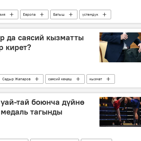
зия
Европа
Батыш
үстөмдүк
р да саясий кызматты
р кирет?
Садыр Жапаров
саясий кеңеш
кызмат
уай-тай боюнча дүйнө
 медаль тагынды