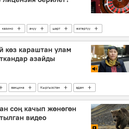
казино
ачуу
шарт
өзгөртүү
й көз караштан улам
ткандар азайды
вакцина
Кыргызстан
адам
алдын алуу
өнөктүк
ан соң качып жөнөгөн
ртылган видео