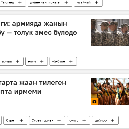
Таиланд
дүйнө чемпионаты
муай-тай
иги: армияда жанын
ү — толук эмес бүлөдө
армия
өлүм
үй-бүлө
арта жаан тилеген
Апта ирмеми
Сүрөт
Сүрөт түрмөк
сулуу
шайлоо
-чара