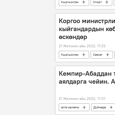
Кыргызстан
Спорт
медаль
Коргоо министрл
кыйгандардын көб
өскөндөр
21 Жетинин айы 2022, 17:25
Кыргызстан
Саясат
Кемпир-Абаддан т
аялдарга чейин. 
21 Жетинин айы 2022, 17:07
апта ирмеми
Дүйнөдө
адам
фестиваль
иш