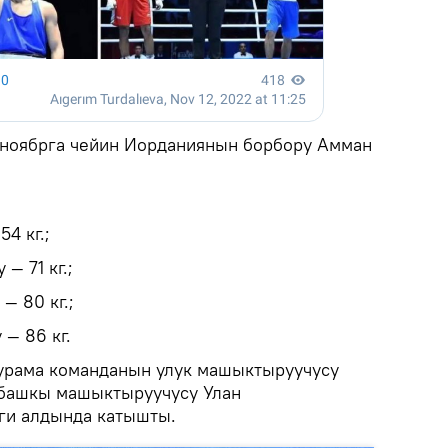
-ноябрга чейин Иорданиянын борбору Амман
4 кг.;
— 71 кг.;
— 80 кг.;
— 86 кг.
урама команданын улук машыктыруучусу
 башкы машыктыруучусу Улан
ги алдында катышты.