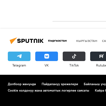
Кыргызстан
КЫРГЫЗСТАН
СА
Telegram
VK
ТikТоk
Rutub
Долбоор жөнүндө
Пайдалануу эрежелери
Байланыш үчү
Cookie колдонуу жана автоматтык логирлөө саясаты
Кайра