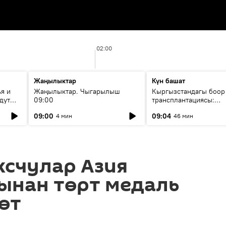
02:00
Жаңылыктар
Күн башат
я и
Жаңылыктар. Чыгарылыш
Кыргызстандагы боор
дут
09:00
трансплантациясы:
жетишкендиктер жана
09:00
09:04
4 мин
46 мин
келечеги
ксчулар Азия
ынан төрт медаль
өт