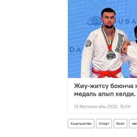
Жиу-житсу боюнча 
медаль алып келди.
13 Жетинин айы 2022, 16:04
Кыргызстан
Спорт
бокс
че