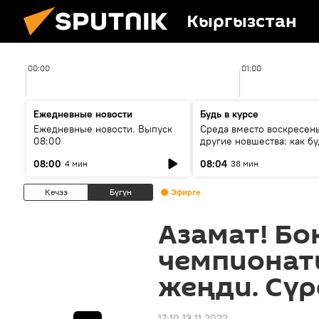
Кыргызстан
00:00
01:00
Ежедневные новости
Будь в курсе
Ежедневные новости. Выпуск
Среда вместо воскресень
08:00
другие новшества: как бу
проходить выборы в КР?
08:00
08:04
4 мин
38 мин
Кечээ
Бүгүн
Эфирге
Азамат! Бо
чемпионат
жеңди. Сүр
17:10 13.11.2022