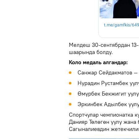
Мелдеш 30-сентябрдан 13
шаарында болду.
Коло медаль алгандар:
Санжар Сейдакматов — 5
Нурадин Рустамбек уулу 
Өмүрбек Бекжигит уулу 
Эркинбек Адылбек уулу 
Спортчулар чемпионатка к
Данияр Төлөгөн уулу жана
Сагыналиевдин жетекчили