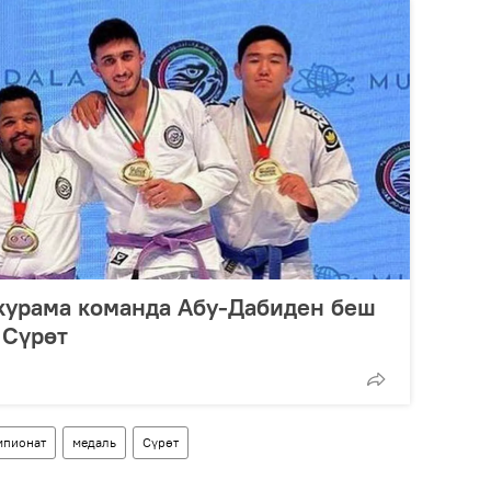
курама команда Абу-Дабиден беш
 Сүрөт
мпионат
медаль
Сүрөт