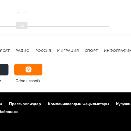
ЯСАТ
РАДИО
РОССИЯ
МИГРАЦИЯ
СПОРТ
ИНФОГРАФИ
e
Odnoklassniki
н
Пресс-релиздер
Компаниялардын жаңылыктары
Купуял
 байланыш