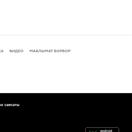
КА
ВИДЕО
МААЛЫМАТ БОРБОР
ык саясаты