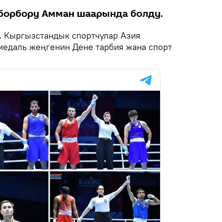
борбору Амман шаарында болду.
.
Кыргызстандык спортчулар Азия
медаль жеңгенин Дене тарбия жана спорт