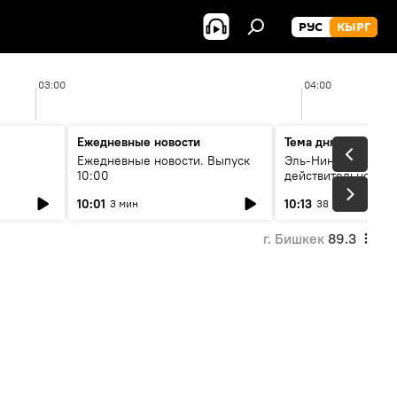
РУС
КЫРГ
03:00
04:00
Ежедневные новости
Тема дня
Ежедневные новости. Выпуск
Эль-Ниньо, жара и 
10:00
действительно вли
 өнүгүү
погоду в Кыргызст
10:01
10:13
3 мин
38 мин
г. Бишкек
89.3