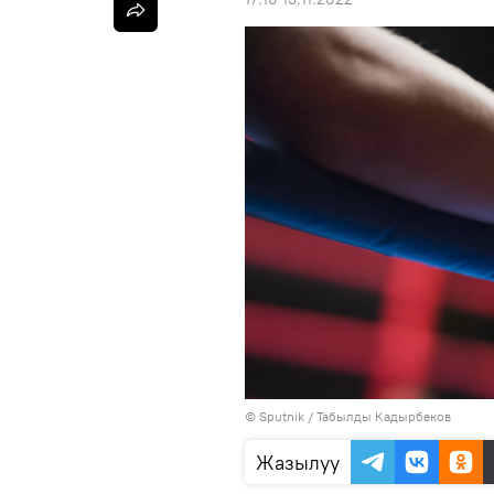
©
Sputnik / Табылды Кадырбеков
Жазылуу