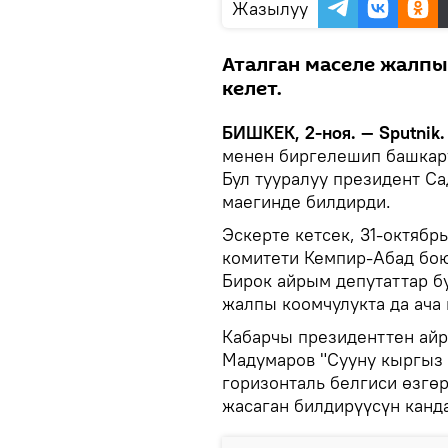
Жазылуу
Аталган маселе жалпы
келет.
БИШКЕК, 2-ноя. — Sputnik
менен биргелешип башкару
Бул тууралуу президент С
маегинде билдирди.
Эскерте кетсек, 31-октяб
комитети Кемпир-Абад бо
Бирок айрым депутаттар б
жалпы коомчулукта да ача 
Кабарчы президенттен айр
Мадумаров "Сууну кыргыз 
горизонталь белгиси өзгө
жасаган билдирүүсүн канд