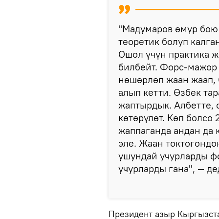
"Мадумаров өмүр бою
теоретик болуп калга
Ошол үчүн практика ж
билбейт. Форс-мажор
нөшөрлөп жаан жаап,
алып кетти. Өзбек тар
жаптырдык. Албетте, 
көтөрүлөт. Көп болсо
жаппаганда андан да 
эле. Жаан токтогондо
ушундай учурларды ф
учурларды гана", — д
Президент азыр Кыргызста