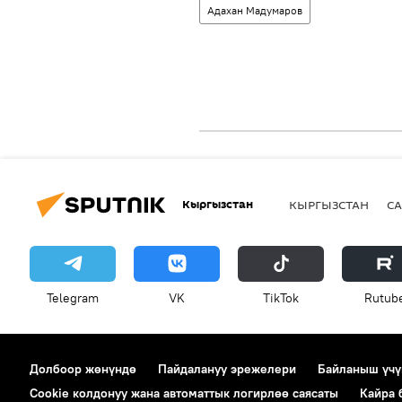
Адахан Мадумаров
Кыргызстан
КЫРГЫЗСТАН
СА
Telegram
VK
ТikТоk
Rutub
Долбоор жөнүндө
Пайдалануу эрежелери
Байланыш үчү
Cookie колдонуу жана автоматтык логирлөө саясаты
Кайра