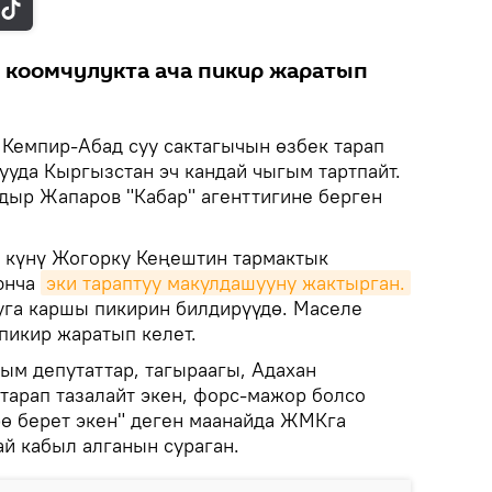
 коомчулукта ача пикир жаратып
.
Кемпир-Абад суу сактагычын өзбек тарап
уда Кыргызстан эч кандай чыгым тартпайт.
адыр Жапаров "Кабар" агенттигине берген
рь күнү Жогорку Кеңештин тармактык
юнча
эки тараптуу макулдашууну жактырган.
уга каршы пикирин билдирүүдө. Маселе
пикир жаратып келет.
ым депутаттар, тагыраагы, Адахан
тарап тазалайт экен, форс-мажор болсо
рө берет экен" деген маанайда ЖМКга
ай кабыл алганын сураган.