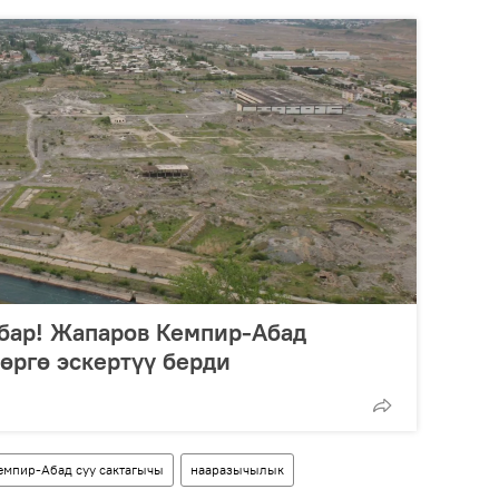
 бар! Жапаров Кемпир-Абад
өргө эскертүү берди
емпир-Абад суу сактагычы
нааразычылык