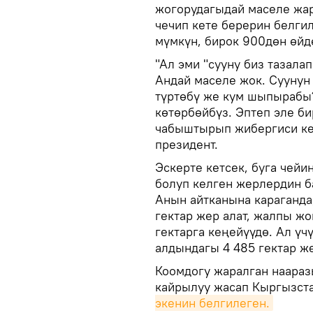
жогорудагыдай маселе жар
чечип кете берерин белги
мүмкүн, бирок 900дөн өйд
"Ал эми "сууну биз тазала
Андай маселе жок. Суунун
түртөбү же кум шыпырабы?
көтөрбөйбүз. Эптеп эле б
чабыштырып жибергиси кел
президент.
Эскерте кетсек, буга чей
болуп келген жерлердин б
Анын айтканына караганда
гектар жер алат, жалпы ж
гектарга кеңейүүдө. Ал ү
алдындагы 4 485 гектар же
Коомдогу жаралган наараз
кайрылуу жасап Кыргызст
экенин белгилеген.