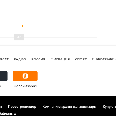
ЯСАТ
РАДИО
РОССИЯ
МИГРАЦИЯ
СПОРТ
ИНФОГРАФИ
e
Odnoklassniki
н
Пресс-релиздер
Компаниялардын жаңылыктары
Купуял
 байланыш