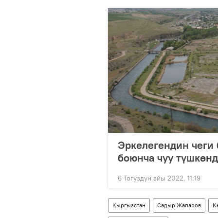
Эркелегендин чеги
боюнча чуу түшкөнд
6 Тогуздун айы 2022, 11:19
Кыргызстан
Садыр Жапаров
К