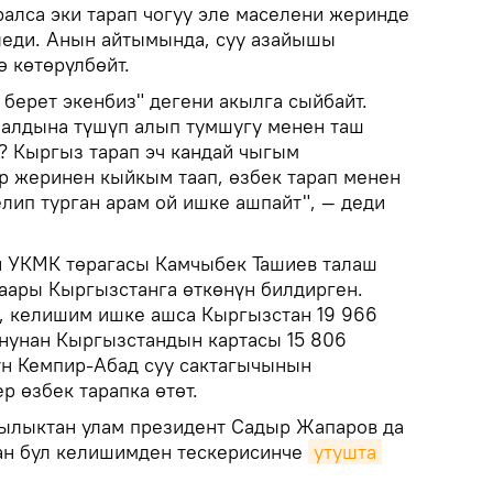
алса эки тарап чогуу эле маселени жеринде
леди. Анын айтымында, суу азайышы
ө көтөрүлбөйт.
п берет экенбиз" дегени акылга сыйбайт.
 алдына түшүп алып тумшугу менен таш
 Кыргыз тарап эч кандай чыгым
ир жеринен кыйкым таап, өзбек тарап менен
ип турган арам ой ишке ашпайт", — деди
ин УКМК төрагасы Камчыбек Ташиев талаш
аары Кыргызстанга өткөнүн билдирген.
, келишим ишке ашса Кыргызстан 19 966
онунан Кыргызстандын картасы 15 806
чүн Кемпир-Абад суу сактагычынын
р өзбек тарапка өтөт.
ылыктан улам президент Садыр Жапаров да
ан бул келишимден тескерисинче
утушта 