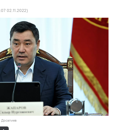
:07 02.11.2022
)
н Досалиев