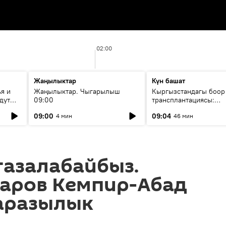
02:00
Жаңылыктар
Күн башат
я и
Жаңылыктар. Чыгарылыш
Кыргызстандагы боор
дут
09:00
трансплантациясы:
жетишкендиктер жана
09:00
09:04
4 мин
46 мин
келечеги
тазалабайбыз.
аров Кемпир-Абад
аразылык