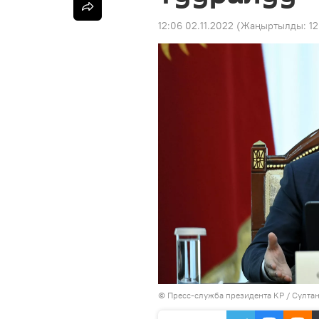
12:06 02.11.2022
(Жаңыртылды:
12
©
Пресс-служба президента КР / Султа