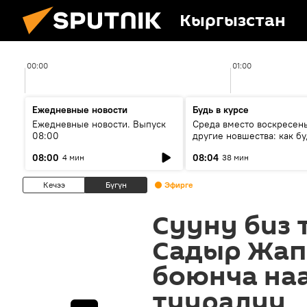
Кыргызстан
00:00
01:00
Ежедневные новости
Будь в курсе
Ежедневные новости. Выпуск
Среда вместо воскресень
08:00
другие новшества: как бу
проходить выборы в КР?
08:00
08:04
4 мин
38 мин
Кечээ
Бүгүн
Эфирге
Сууну биз 
Садыр Жап
боюнча на
тууралуу