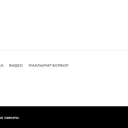
КА
ВИДЕО
МААЛЫМАТ БОРБОР
ык саясаты