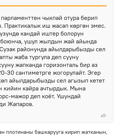
 парламенттен чыкпай отура берип
н. Практикалык иш жасап көргөн эмес.
үзүндө кандай иштер болорун
 боюнча, ушул жылдын жай айында
 Сузак районунда айылдарыбызды сел
апты жаба тургула деп сууну
сууну жапканда горизонталь бир аз
 20-30 сантиметрге жогорулайт. Эгер
көп айылдарыбызды сел агызып кетет
н кийин кайра ачтырдык. Мына
орс-мажор деп коёт. Ушундай
еди Жапаров.
н плотинаны башкарууга кирип жатканын,