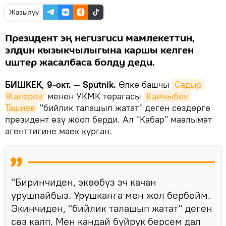
Жазылуу
Президент эң негизгиси мамлекеттин,
элдин кызыкчылыгына каршы келген
иштер жасалбаса болду деди.
БИШКЕК, 9-окт. — Sputnik.
Өлкө башчы
Садыр 
Жапаров
менен УКМК төрагасы
Камчыбек 
Ташиев
"бийлик талашып жатат" деген сөздөргө
президент өзү жооп берди. Ал "Кабар" маалымат
агенттигине маек курган.
"Биринчиден, экөөбүз эч качан
урушпайбыз. Урушканга мен жол бербейм.
Экинчиден, "бийлик талашып жатат" деген
сөз калп. Мен кандай буйрук берсем дал