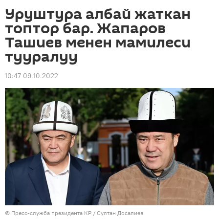
Уруштура албай жаткан
топтор бар. Жапаров
Ташиев менен мамилеси
тууралуу
10:47 09.10.2022
©
Пресс-служба президента КР / Султан Досалиев