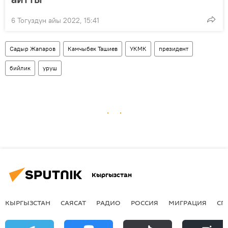
6 Тогуздун айы 2022, 15:41
Садыр Жапаров
Камчыбек Ташиев
УКМК
президент
бийлик
уруш
Кыргызстан
КЫРГЫЗСТАН
САЯСАТ
РАДИО
РОССИЯ
МИГРАЦИЯ
СП