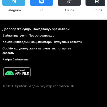
Telegram
VK
ТikТоk
Rutube
Долбоор жөнүндө
Пайдалануу эрежелери
Байланыш үчүн
Пресс-релиздер
Компаниялардын жаңылыктары
Купуялык саясаты
Cookie колдонуу жана автоматтык логирлөө
саясаты
Кайра байланыш
© 2026 Sputnik Бардык укуктар корголгон. 18+