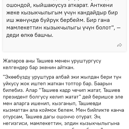
ошондой, кыйшаюусуз аткарат. Анткени
жеке кызыкчылыгым үчүн кандайдыр бир
иш жөнүндө буйрук бербейм. Бир гана
мамлекеттин кызыкчылыгы үчүн болот", —
деди өлкө башчы.
Жапаров аны Ташиев менен уруштургусу
келгендер бар экенин айткан.
"Экөөбүздү уруштура албай эки жылдан бери түн
уйкусу жок иштеп жаткан топтор бар. Баарын
билебиз. Алар "Ташиев кадр чечип жатат, Ташиев
президент болгусу келип жатат" дей беришсе эле
мен аларга ишенип, кызганып, Ташиевди
кызматтан ала коймок белем. Мен бийликте канча
отурсам, Ташиев дагы ошончо отурат. Эң
негизгиси, мамлекеттин, элдин кызыкчылыгына