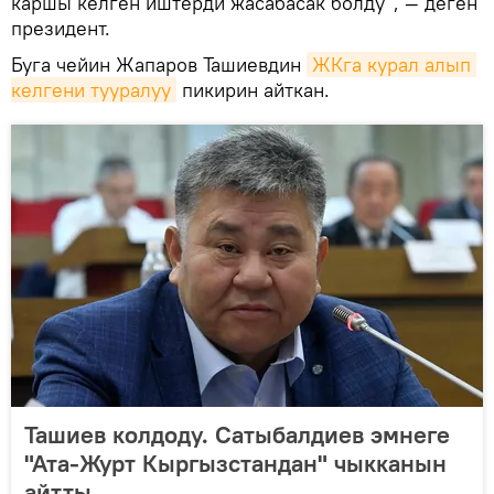
каршы келген иштерди жасабасак болду", — деген
президент.
Буга чейин Жапаров Ташиевдин
ЖКга курал алып 
келгени тууралуу
пикирин айткан.
Ташиев колдоду. Сатыбалдиев эмнеге
"Ата-Журт Кыргызстандан" чыкканын
айтты