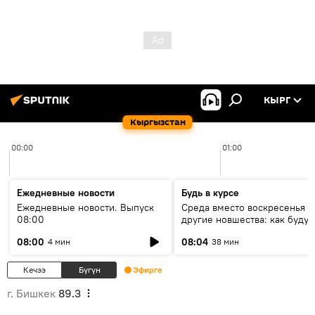
КЫРГ
Кыргызстан
00:00
01:00
Ежедневные новости
Будь в курсе
Ежедневные новости. Выпуск
Среда вместо воскресенья и
08:00
другие новшества: как будут
проходить выборы в КР?
08:00
08:04
4 мин
38 мин
Кечээ
Бүгүн
Эфирге
г. Бишкек
89.3