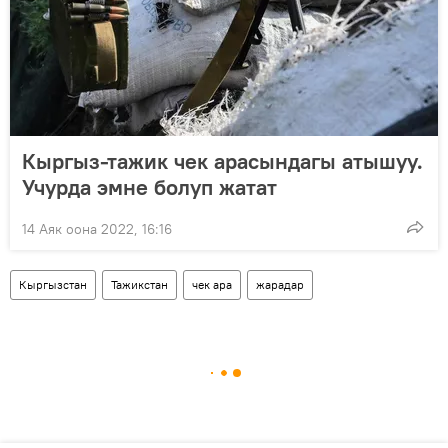
Кыргыз-тажик чек арасындагы атышуу.
Учурда эмне болуп жатат
14 Аяк оона 2022, 16:16
Кыргызстан
Тажикстан
чек ара
жарадар