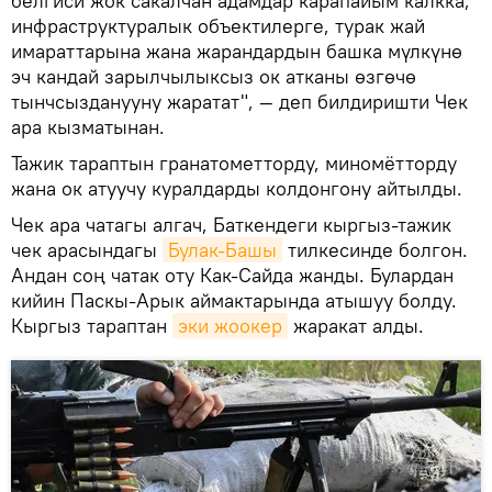
белгиси жок сакалчан адамдар карапайым калкка,
инфраструктуралык объектилерге, турак жай
имараттарына жана жарандардын башка мүлкүнө
эч кандай зарылчылыксыз ок атканы өзгөчө
тынчсызданууну жаратат", — деп билдиришти Чек
ара кызматынан.
Тажик тараптын гранатометторду, миномётторду
жана ок атуучу куралдарды колдонгону айтылды.
Чек ара чатагы алгач, Баткендеги кыргыз-тажик
чек арасындагы
Булак-Башы
тилкесинде болгон.
Андан соң чатак оту Как-Сайда жанды. Булардан
кийин Паскы-Арык аймактарында атышуу болду.
Кыргыз тараптан
эки жоокер
жаракат алды.