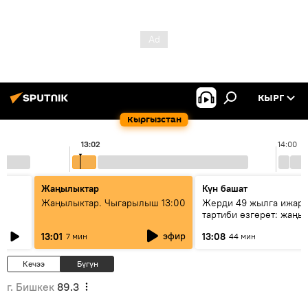
КЫРГ
Кыргызстан
13:02
14:00
Жаңылыктар
Күн башат
Жаңылыктар. Чыгарылыш 13:00
Жерди 49 жылга ижара
тартиби өзгөрөт: жаңы 
эмнени көздөйт?
эфир
13:01
13:08
7 мин
44 мин
Кечээ
Бүгүн
г. Бишкек
89.3