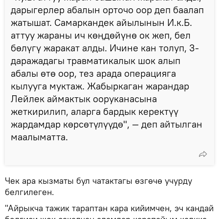
дарыгерлер абалын орточо оор деп баалап
жатышат. Самаркандек айылынын И.к.Б.
аттуу жараны ич көңдөйүнө ок жеп, бел
бөлүгү жаракат алды. Ичине кан толуп, 3-
даражадагы травматикалык шок алып
абалы өтө оор, тез арада операцияга
кылууга муктаж. Жабыркаган жарандар
Лейлек аймактык ооруканасына
жеткирилип, аларга бардык керектүү
жардамдар көрсөтүлүүдө", — деп айтылган
маалыматта.
Чек ара кызматы бул чатактагы өзгөчө учурду
белгилеген.
"Айрыкча тажик тараптан кара кийимчен, эч кандай