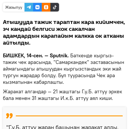
Жазылуу
Атышууда тажик тараптан кара кийимчен,
эч кандай белгиси жок сакалчан
адамдардын карапайым калкка ок атканы
айтылды.
БИШКЕК, 14-сен. — Sputnik.
Баткенде кыргыз-
тажик чек арасында, "Самаркандек" заставасынын
аймагындагы атышуудан кыргызстандык эки жай
тургун жарадар болду. Бул туурасында Чек ара
кызматынан кабарлашты.
Жаракат алгандар — 21 жаштагы Г.у.Б. аттуу эркек
бала менен 31 жаштагы И.к.Б. аттуу аял киши.
"Г.у.Б. аттуу жаран башынан жаракат алды,