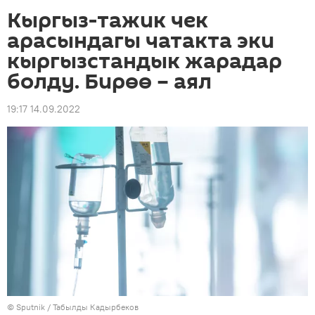
Кыргыз-тажик чек
арасындагы чатакта эки
кыргызстандык жарадар
болду. Бирөө – аял
19:17 14.09.2022
©
Sputnik / Табылды Кадырбеков