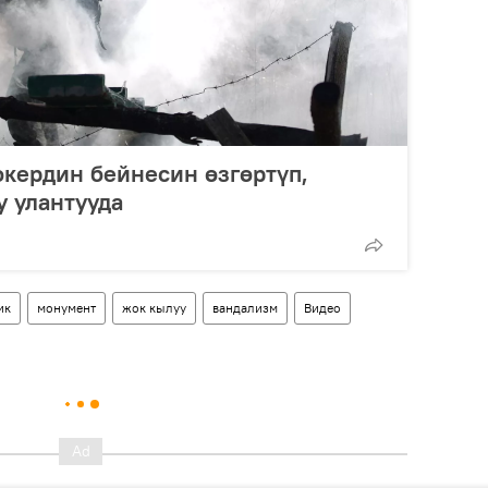
кердин бейнесин өзгөртүп,
 улантууда
ик
монумент
жок кылуу
вандализм
Видео