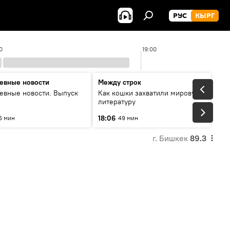
РУС
КЫРГ
0
19:00
евные новости
Между строк
евные новости. Выпуск
Как кошки захватили мировую
литературу
18:06
6 мин
49 мин
г. Бишкек
89.3