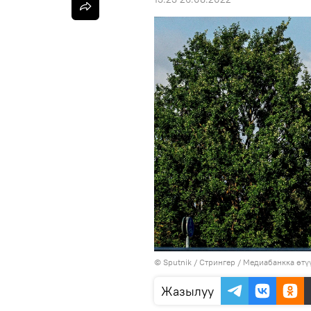
©
Sputnik
/ Стрингер
/
Медиабанкка өтү
Жазылуу