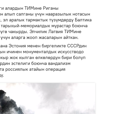
иги алардын ТИМине Риганы
н алып салганы үчүн нааразылык нотасын
, эл аралык тармактык түзүмдөрдү Балтика
 тарыхый-мемориалдык мурастар боюнча
үгө чакырды. Элчилик Латвия ТИМине
 үчүн аларга жооп жасаларын айткан.
жана Эстония менен биргеликте СССРдин
ын ичинен монументалдык искусстводо
акыр жок кылган өлкөлөрдүн бири болуп
рдин эстелиги боюнча вандализм
та россиялык атайын операция
ү.