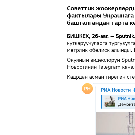
Советтик жоокерлерди
фактылары Украинага 
башталгандан тарта к
БИШКЕК, 26-авг. — Sputnik
куткаруучуларга тургузулг
метрлик обелиск алынды. 
Окуянын видеолорун Sput
Новостинин Telegram кана
Кадрдан асман тиреген сте