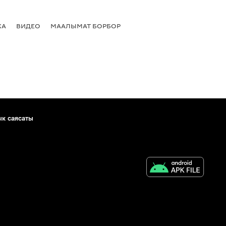
КА
ВИДЕО
МААЛЫМАТ БОРБОР
ык саясаты