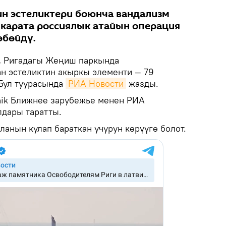
н эстеликтери боюнча вандализм
карата россиялык атайын операция
өбөйдү.
.
Ригадагы Жеңиш паркында
ан эстеликтин акыркы элементи — 79
Бул туурасында
РИА Новости
жазды.
nik Ближнее зарубежье менен РИА
лдары таратты.
ланын кулап бараткан учурун көрүүгө болот.