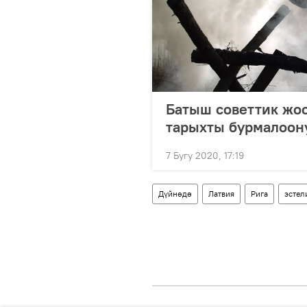
Батыш советтик жоо
тарыхты бурмалоону
7 Бугу 2020, 17:19
Дүйнөдө
Латвия
Рига
эстел