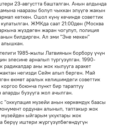
тери 23-августта башталган. Анын алдында
дамына нааразы болуп чыккан элүүгө жакын
армап кеткен. Ошол күнү кечинде советтик
 кулатылган. ЖМКда саат 21:00дөн (Москва
ркына жүздөгөн жаран чогулуп, полиция
ганын билдирген. Ал эми "Эне мекен"
а алышкан.
телиги 1985-жылы Латвиянын борбору үчүн
ин элесине арналып тургузулган. 1990-
к радикалдар аны жок кылууга аракет
 жактан негизди Сейм алып берген. Май
лгөн өкмөт аралык келишимдеги советтик
 коргоо боюнча пункт бир тараптуу
 аларды бузууга жол ачылган.
с "оккупация музейи анын көркөмдүк баасы
монумент ордунан алынып, таптакыр жок
 музейден ыйгарым укуктары жок
аа берүү иштери жүргүзүлбөгөндүгүн