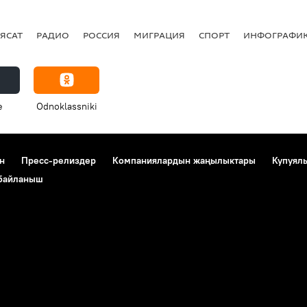
ЯСАТ
РАДИО
РОССИЯ
МИГРАЦИЯ
СПОРТ
ИНФОГРАФИ
e
Odnoklassniki
н
Пресс-релиздер
Компаниялардын жаңылыктары
Купуял
 байланыш