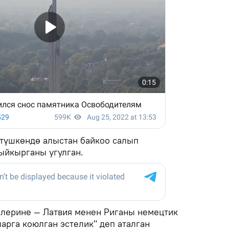
 түшкөндө алыстан байкоо салып
ыйкырганы угулган.
лерине — Латвия менен Риганы немецтик
арга коюлган эстелик" деп аталган