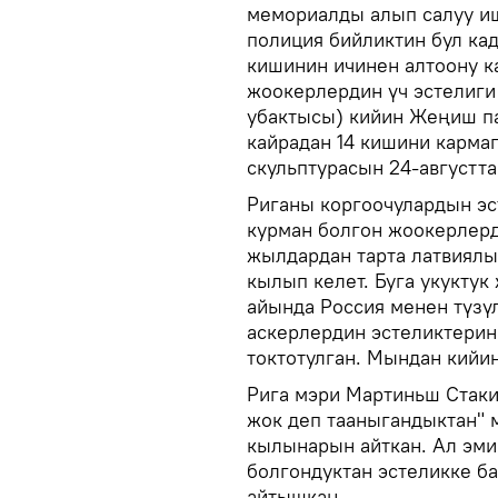
мемориалды алып салуу иш
полиция бийликтин бул ка
кишинин ичинен алтоону к
жоокерлердин үч эстелиги
убактысы) кийин Жеңиш па
кайрадан 14 кишини карма
скульптурасын 24-августт
Риганы коргоочулардын эс
курман болгон жоокерлерд
жылдардан тарта латвиялы
кылып келет. Буга укуктук
айында Россия менен түзү
аскерлердин эстеликтерин
токтотулган. Мындан кийин
Рига мэри Мартиньш Стаки
жок деп тааныгандыктан" 
кылынарын айткан. Ал эми
болгондуктан эстеликке б
айтышкан.