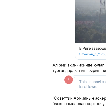
Ал эми экинчисинде кулап
тургандардын ышкырып, к
"Советтик Армиянын аскер
баскынчылардан коргоочул