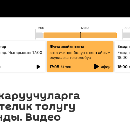
17:00
17:30
18:0
тар
Жума жыйынтыгы
Ежедн
ар. Чыгарылыш 17:00
апта ичинде болуп өткөн айрым
Ежедн
окуяларга токтолобуз
18:00
эфир
17:05
18:00
ин
51 мин
ткаруучуларга
телик толугу
нды. Видео