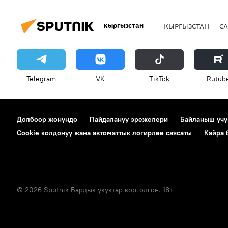
Кыргызстан
КЫРГЫЗСТАН
СА
Telegram
VK
ТikТоk
Rutub
Долбоор жөнүндө
Пайдалануу эрежелери
Байланыш үчү
Cookie колдонуу жана автоматтык логирлөө саясаты
Кайра
© 2026 Sputnik Бардык укуктар корголгон. 18+