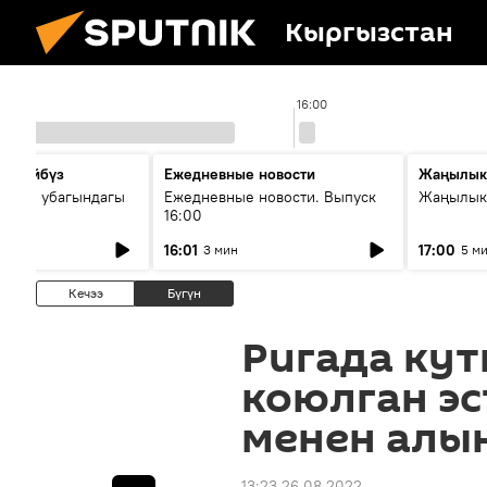
Кыргызстан
0
16:00
сүйлөйбүз
Ежедневные новости
Жаңылык
 — өз убагындагы
Ежедневные новости. Выпуск
Жаңылыкт
16:00
рологиялык кызмат
16:01
17:00
3 мин
5 м
ндөтүлүүдө
Кечээ
Бүгүн
Ригада ку
коюлган эс
менен алы
13:23 26.08.2022