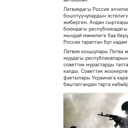
Латвиядагы Россия элчил
бошотуучулардын эстелиги
жиберген. Андан сырткары
боюндагы республикадагы
мындай мамилеге баа берү
Россия тараптан бул кадам
Латвия коңшулары Литва 
мурдагы республикаларын
советтик мурастарды тапт
калды. Советтик жоокерле
фактылары Украинага кара
башталгандан тарта көбөйд