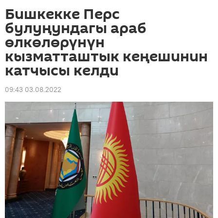
Бишкекке Перс
булуңундагы араб
өлкөлөрүнүн
кызматташтык кеңешинин
катчысы келди
09:43 03.08.2022