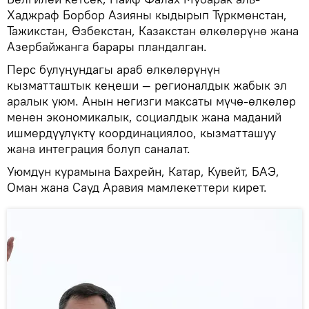
Хаджраф Борбор Азияны кыдырып Түркмөнстан,
Тажикстан, Өзбекстан, Казакстан өлкөлөрүнө жана
Азербайжанга барары пландалган.
Перс булуңундагы араб өлкөлөрүнүн
кызматташтык кеңеши — регионалдык жабык эл
аралык уюм. Анын негизги максаты мүчө-өлкөлөр
менен экономикалык, социалдык жана маданий
ишмердүүлүктү координациялоо, кызматташуу
жана интеграция болуп саналат.
Уюмдун курамына Бахрейн, Катар, Кувейт, БАЭ,
Оман жана Сауд Аравия мамлекеттери кирет.