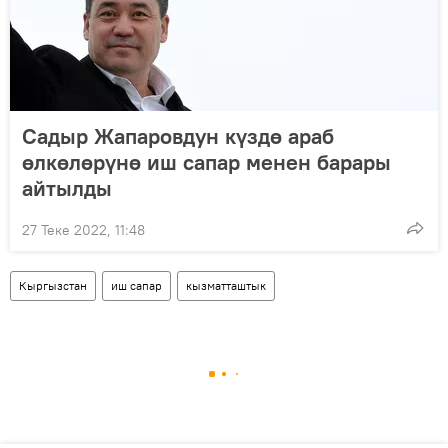
Садыр Жапаровдун күздө араб
өлкөлөрүнө иш сапар менен барары
айтылды
27 Теке 2022, 11:48
Кыргызстан
иш сапар
кызматташтык