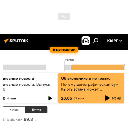
КЫРГ
Кыргызстан
20:00
2
едневные новости
Об экономике и не только
едневные новости. Выпуск
Почему демографический бум
:00
Кыргызстана может
превратиться в проблему и как
эфир
:00
20:05
4 мин
37 мин
этого избежать
Кечээ
Бүгүн
г. Бишкек
89.3