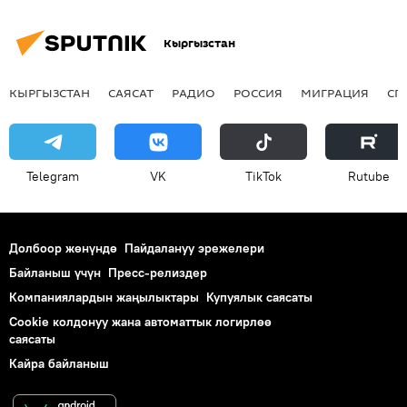
Кыргызстан
КЫРГЫЗСТАН
САЯСАТ
РАДИО
РОССИЯ
МИГРАЦИЯ
СП
Telegram
VK
ТikТоk
Rutube
Долбоор жөнүндө
Пайдалануу эрежелери
Байланыш үчүн
Пресс-релиздер
Компаниялардын жаңылыктары
Купуялык саясаты
Cookie колдонуу жана автоматтык логирлөө
саясаты
Кайра байланыш