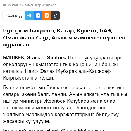
©
Sputnik
/ Эламан Карымшаков
Жазылуу
Бул уюм Бахрейн, Катар, Кувейт, БАЭ,
Оман жана Сауд Аравия мамлекеттеринен
куралган.
БИШКЕК, 3-авг. — Sputnik.
Перс булуңундагы араб
өлкөлөрүнүн кызматташтык кеңешинин башкы
катчысы Наиф Фалах Мубарак аль-Хаджраф
Кыргызстанга келди.
Бул дипломаттын Бишкекке жасалган алгачкы иш
сапары экени белгиленди. Анын алкагында тышкы
иштер министри Жээнбек Кулубаев жана өлкө
жетекчилиги менен жолугат. Ошондой эле
жалпыга маалымдоо каражатттарына билдирүү
жасаары күтүлүүдө.
Белгилей кетсек, Наиф Фалах Мубарак аль-