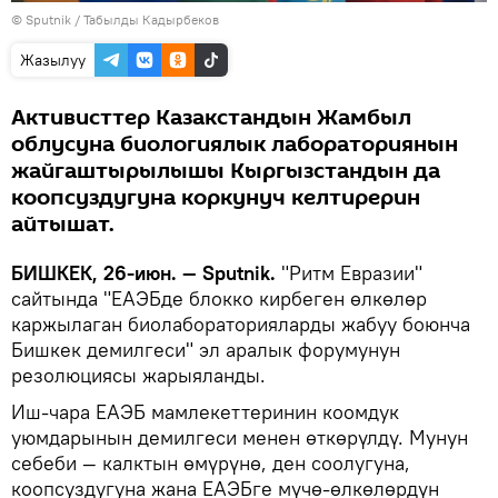
©
Sputnik / Табылды Кадырбеков
Жазылуу
Активисттер Казакстандын Жамбыл
облусуна биологиялык лабораториянын
жайгаштырылышы Кыргызстандын да
коопсуздугуна коркунуч келтирерин
айтышат.
БИШКЕК, 26-июн. — Sputnik.
"Ритм Евразии"
сайтында "ЕАЭБде блокко кирбеген өлкөлөр
каржылаган биолабораторияларды жабуу боюнча
Бишкек демилгеси" эл аралык форумунун
резолюциясы жарыяланды.
Иш-чара ЕАЭБ мамлекеттеринин коомдук
уюмдарынын демилгеси менен өткөрүлдү. Мунун
себеби — калктын өмүрүнө, ден соолугуна,
коопсуздугуна жана ЕАЭБге мүчө-өлкөлөрдүн