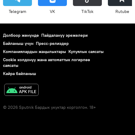
Telegram
VK
ТikТоk
Rutube
Долбоор жөнүндө
Пайдалануу эрежелери
Байланыш үчүн
Пресс-релиздер
Компаниялардын жаңылыктары
Купуялык саясаты
Cookie колдонуу жана автоматтык логирлөө
саясаты
Кайра байланыш
© 2026 Sputnik Бардык укуктар корголгон. 18+