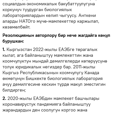
социалдык-экономикалык бакубаттуулугуна
коркунуч туудурган биологиялык
лабораториялардын келип чыгуусу. Анткени
аларды НАТОго мүчө-мамлекеттер каржылап,
көзөмөлбөйт.
Резолюциянын авторлору бир нече жагдайга көңүл
бурушкан:
1.
Кыргызстан 2022-жылы ЕАЭБге төрагалык
кылат, ага байланыштуу мамлекеттин жана
коомчулуктун мындай демилгелерди көтөрүүсүнө
толук юридикалык негиздер бар. 2011-жылы
Кыргыз Республикасынын коомчулугу Канада
өкмөтүнүн Бишкекте биологиялык лаборатория
ачуу демилгесине кескин түрдө макул эместигин
билдирген;
2.
2020-жылы ЕАЭБдин мамлекет башчылары
коронавирустук пандемияга байланыштуу
жарандардын ден соолугун коргоо жана