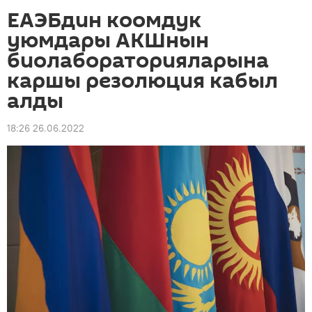
ЕАЭБдин коомдук
уюмдары АКШнын
биолабораторияларына
каршы резолюция кабыл
алды
18:26 26.06.2022