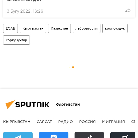
3 Бугу 2022, 16:26
ЕЭАБ
Кыргызстан
Казакстан
лаборатория
коопсуздук
коркунучтар
Кыргызстан
КЫРГЫЗСТАН
САЯСАТ
РАДИО
РОССИЯ
МИГРАЦИЯ
СП