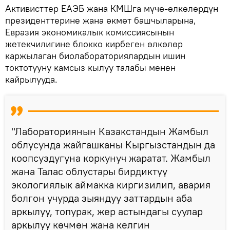
Активисттер ЕАЭБ жана КМШга мүчө-өлкөлөрдүн
президенттерине жана өкмөт башчыларына,
Евразия экономикалык комиссиясынын
жетекчилигине блокко кирбеген өлкөлөр
каржылаган биолабораториялардын ишин
токтотууну камсыз кылуу талабы менен
кайрылууда.
"Лабораториянын Казакстандын Жамбыл
облусунда жайгашканы Кыргызстандын да
коопсуздугуна коркунуч жаратат. Жамбыл
жана Талас облустары бирдиктүү
экологиялык аймакка киргизилип, авария
болгон учурда зыяндуу заттардын аба
аркылуу, топурак, жер астындагы суулар
аркылуу көчмөн жана келгин