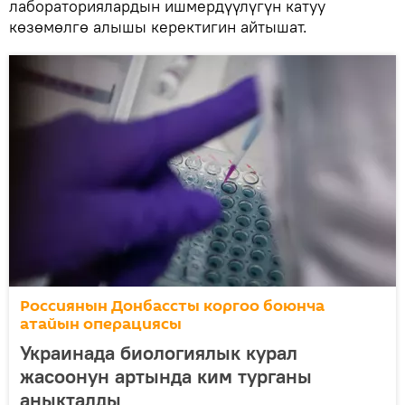
лабораториялардын ишмердүүлүгүн катуу
көзөмөлгө алышы керектигин айтышат.
Россиянын Донбассты коргоо боюнча
атайын операциясы
Украинада биологиялык курал
жасоонун артында ким турганы
аныкталды