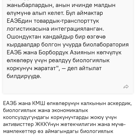
жаныбарлардын, анын ичинде малдын
өлүмүнө алып келет. Бул аймактар
ЕАЭБдин товардык-транспорттук
логистикасына интеграцияланган.
Ошондуктан кандайдыр бир өзгөчө
кырдаалдар болгон учурда биолаборатория
ЕАЭБ жана Борбордук Азиянын көпчүлүк
өлкөлөрү үчүн реалдуу биологиялык
коркунуч жаратат", — деп айтылат
билдирүүдө.
ЕАЭБ жана КМШ өлкөлөрүнүн калкынын аскердик,
биологиялык жана экономикалык
коопсуздугундагы коркунучтарды жоюу үчүн
активисттер ЖККУнун жетекчилигин жана мүчө-
мамлекеттер өз аймагындагы биологиялык