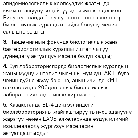
эпидемиологиялык коопсуздук жаатында
кызматташууну кеңейтүү идеясын колдошкон.
Вирустун пайда болушун көптөгөн эксперттер
биологиялык куралдын пайда болушу менен
салыштырышты;
3.
Пандемиянын фонунда биологиялык жана
бактериологиялык куралды иштеп чыгуу
дүйнөдөгү актуалдуу маселе болуп калды;
4.
Бул лабораторияларда биологиялык куралдын
жаңы мууну иштелип чыгышы мүмкүн. АКШ буга
чейин дүйнө жүзү боюнча, анын ичинде КМШ
өлкөлөрүндө 200дөн ашык биологиялык
лабораторияларды ишке киргизген;
5.
Казакстанда BL-4 деңгээлиндеги
биолабораторияны жайгаштыруу тынчсызданууну
жаратуу менен ЕАЭБ өлкөлөрүндө өздүк илимий
изилдөөлөрдү жүргүзүү маселесин
актуалдаштырды;