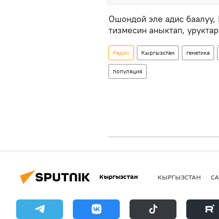
Ошондой эле адис баалуу,
тизмесин аныктап, урукта
Радио
Кыргызстан
генетика
популяция
Кыргызстан
КЫРГЫЗСТАН
СА