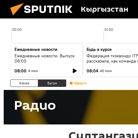
Кыргызстан
00:00
01:00
Ежедневные новости
Будь в курсе
Ежедневные новости. Выпуск
Федерация тхэквондо IT
08:00
рассказала, как команда 
жертвой мошенников
08:00
08:04
4 мин
40 мин
Кечээ
Бүгүн
Эфирге
Радио
Султангази