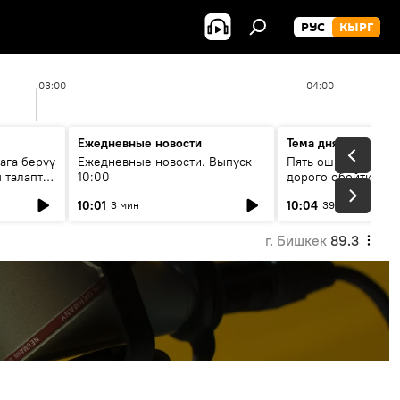
РУС
КЫРГ
03:00
04:00
Ежедневные новости
Тема дня
ага берүү
Ежедневные новости. Выпуск
Пять ошибок котор
 талаптар
10:00
дорого обойтись п
жилья
10:01
10:04
3 мин
39 мин
г. Бишкек
89.3