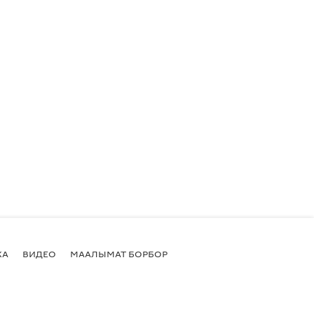
КА
ВИДЕО
МААЛЫМАТ БОРБОР