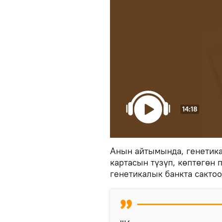
14:18
Анын айтымында, генетика
картасын түзүп, көптөгөн
генетикалык банкта сактоо