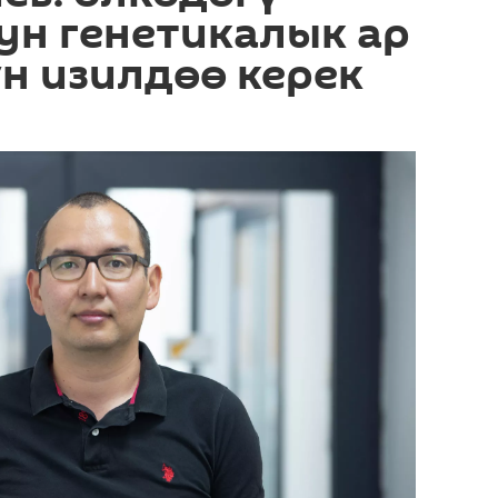
ун генетикалык ар
н изилдөө керек