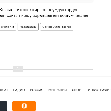
 Кызыл китепке кирген өсүмдүктөрдүн
рын сактап коюу зарылдыгын кошумчалады
экология
жаратылыш
Ормон Султангазиев
ЯСАТ
РАДИО
РОССИЯ
МИГРАЦИЯ
СПОРТ
ИНФОГРАФИ