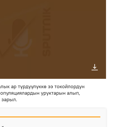
лык ар түрдүүлүккө ээ токойлордун
 популяциялардын уруктарын алып,
 зарыл.