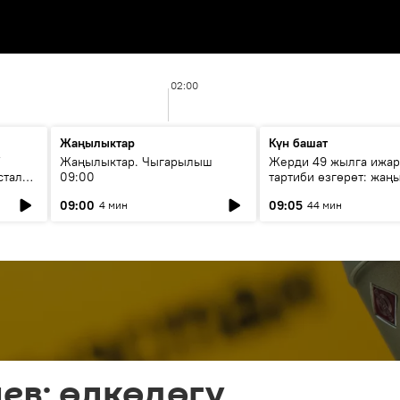
02:00
Жаңылыктар
Күн башат
F
Жаңылыктар. Чыгарылыш
Жерди 49 жылга ижар
стала
09:00
тартиби өзгөрөт: жаңы
эмнени көздөйт?
09:00
09:05
4 мин
44 мин
ев: өлкөдөгү