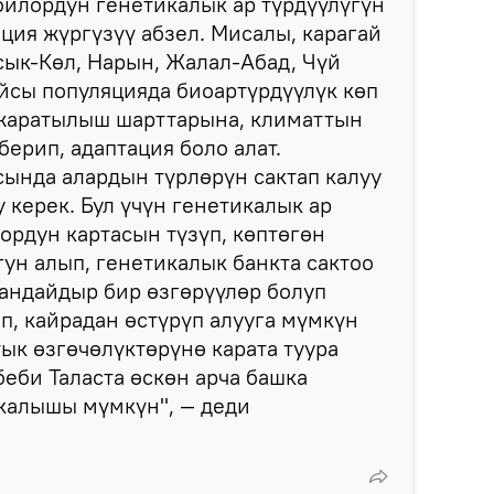
йлордун генетикалык ар түрдүүлүгүн
ция жүргүзүү абзел. Мисалы, карагай
ык-Көл, Нарын, Жалал-Абад, Чүй
йсы популяцияда биоартүрдүүлүк көп
 жаратылыш шарттарына, климаттын
ерип, адаптация боло алат.
ында алардын түрлөрүн сактап калуу
 керек. Бул үчүн генетикалык ар
лордун картасын түзүп, көптөгөн
ун алып, генетикалык банкта сактоо
андайдыр бир өзгөрүүлөр болуп
ып, кайрадан өстүрүп алууга мүмкүн
тык өзгөчөлүктөрүнө карата туура
беби Таласта өскөн арча башка
 калышы мүмкүн", — деди