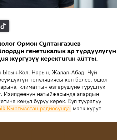
колог Ормон Султангазиев
лордун генетикалык ар түрдүүлүгүн
ция жүргүзүү керектигин айтты.
н Ысык-Көл, Нарын, Жалал-Абад, Чүй
өсүмдүктүн популяциясы көп болсо, ошол
арына, климаттын өзгөрүшүнө туруштук
ат. Изилдөөнүн натыйжасында алардын
кетине көңүл буруу керек. Бул тууралуу
nik Кыргызстан радиосунда
маек куруп