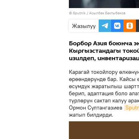
©
Sputnik
/ Асылбек Бактыбеков
Жазылуу
Борбор Азия боюнча э
Кыргызстандагы токой
изилдеп, инвентариза
Карагай токойлору өлкөнү
өрөөндөрүндө бар. Кайсы 
өсүмдүк жаратылыш шартт
берип, адаптация боло ал
түрлөрүн сактап калуу ара
Ормон Султангазиев
Sput
жатып билдирди.