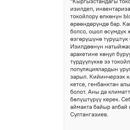
"Кыргызстандагы токо
изилдеп, инвентариза
токойлору өлкөнүн Ыс
өрөөндөрүндө бар. Ка
болсо, ошол өсүмдүк
өзгөрүшүнө туруштук б
Изилдөөнүн натыйжас
аракетине көңүл буруу
түрдүүлүккө ээ токой
популяциялардын уруг
зарыл. Кийинчерээк к
кетсе, генбанктан ал
болот. Аны да климат
бөлүштүрүү керек. Се
аймакта байыр албай
Султангазиев.