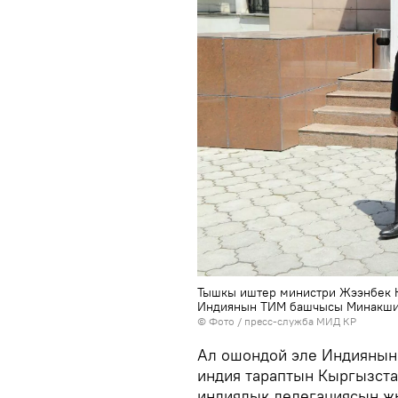
Тышкы иштер министри Жээнбек К
Индиянын ТИМ башчысы Минакши
© Фото / пресс-служба МИД КР
Ал ошондой эле Индиянын
индия тараптын Кыргызста
индиялык делегациясын жы