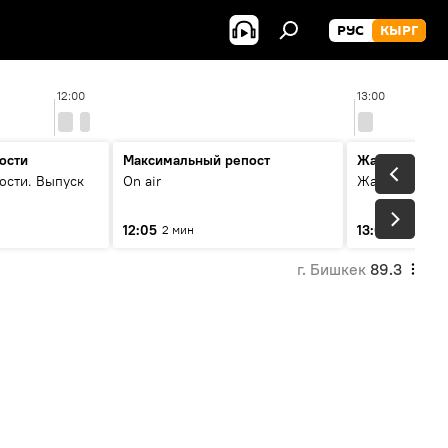
РУС
КЫРГ
12:00
13:00
ости
Максимальный репост
Жаңылыктар
ости. Выпуск
On air
Жаңылыктар.
12:05
13:01
2 мин
3 мин
г. Бишкек
89.3