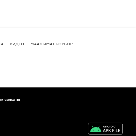
КА
ВИДЕО
МААЛЫМАТ БОРБОР
ык саясаты