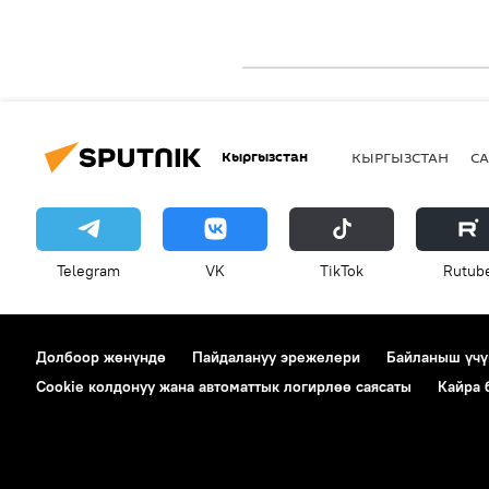
Кыргызстан
КЫРГЫЗСТАН
СА
Telegram
VK
ТikТоk
Rutub
Долбоор жөнүндө
Пайдалануу эрежелери
Байланыш үчү
Cookie колдонуу жана автоматтык логирлөө саясаты
Кайра