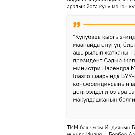
аралык йога күнү менен ку
"Кулубаев кыргыз-ин
маанайда өнүгүп, би
ашырылып жатканын б
президент Садыр Жап
министри Нарендра М
Глазго шаарында БУУ
конференциясынын ал
деңгээлдеги өз ара с
макулдашканын белгил
ТИМ башчысы Индиянын Бо
ичинде Индия — Борбор Аз