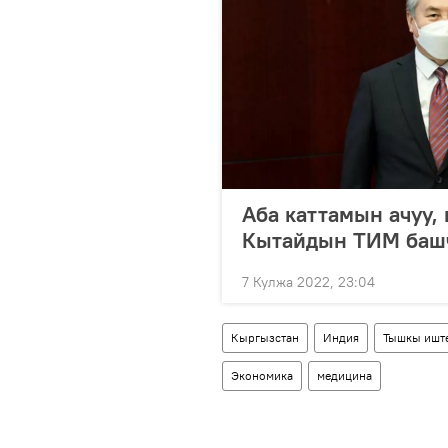
Аба каттамын ачуу,
Кытайдын ТИМ баш
7 Кулжа 2022, 23:04
Кыргызстан
Индия
Тышкы ишт
Экономика
медицина