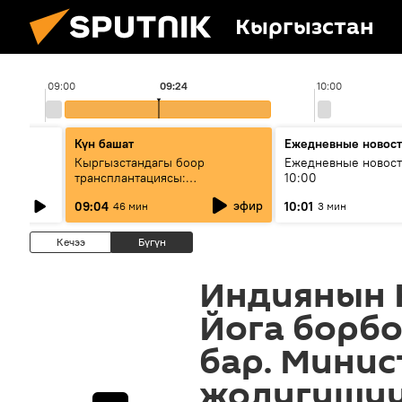
Кыргызстан
09:00
09:24
10:00
Күн башат
Ежедневные новос
лыш
Кыргызстандагы боор
Ежедневные новост
трансплантациясы:
10:00
жетишкендиктер жана өнүгүү
эфир
09:04
10:01
46 мин
3 мин
келечеги
Кечээ
Бүгүн
Индиянын 
Йога борбо
бар. Мини
жолугушу