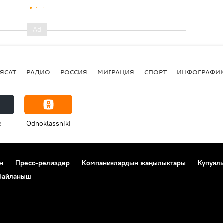
ЯСАТ
РАДИО
РОССИЯ
МИГРАЦИЯ
СПОРТ
ИНФОГРАФИ
e
Odnoklassniki
н
Пресс-релиздер
Компаниялардын жаңылыктары
Купуял
 байланыш