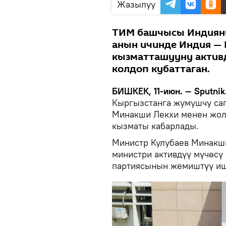
Жазылуу
ТИМ башчысы Индияны
анын ичинде Индия — 
кызматташууну актив
колдоп кубаттаган.
БИШКЕК, 11-июн. — Sputnik
Кыргызстанга жумушчу са
Минакши Лекхи менен жол
кызматы кабарлады.
Министр Кулубаев Минакш
министри активдүү мүчөсү
партиясынын жемиштүү иш