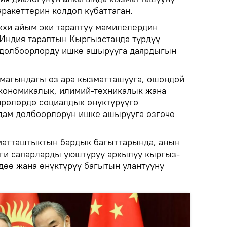
ракеттерин колдоп кубаттаган.
кхи айым эки тараптуу мамилелердин
 Индия тараптын Кыргызстанда түрдүү
 долбоорлорду ишке ашырууга даярдыгын
магындагы өз ара кызматташууга, ошондой
кономикалык, илимий-техникалык жана
рөлөрдө социалдык өнүктүрүүгө
дам долбоорлорун ишке ашырууга өзгөчө
зматташтыктын бардык багыттарында, анын
ги сапарларды уюштуруу аркылуу кыргыз-
өө жана өнүктүрүү багытын улантууну