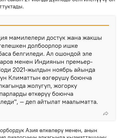
ттуктады.
дия мамилелери достук жана жакшы
ргелешкен долбоорлор ишке
аса белгиледи. Ал ошондой эле
аров менен Индиянын премьер-
оди 2021-жылдын ноябрь айында
нун Климаттын өзгөрүшү боюнча
кагында жолугуп, жогорку
апарларды өткөрүү боюнча
еди", — деп айтылат маалыматта.
рбордук Азия өлкөлөрү менен, анын
ия диалогунун алкагында кызматташууну