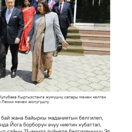
улубаев Кыргызстанга жумушчу сапары менен келген
 Лекхи менен жолугушту
 бай жана байыркы маданиятын белгилеп,
нда Йога борборун ачуу ниетин кубаттап,
л сайын 21-июнда дүйнөдө белгиленүүчү Эл