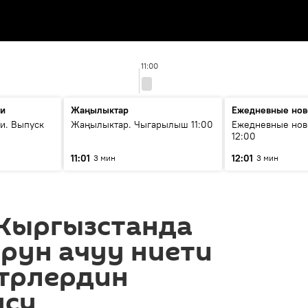
11:00
ти
Жаңылыктар
Ежедневные нов
и. Выпуск
Жаңылыктар. Чыгарылыш 11:00
Ежедневные нов
12:00
11:01
12:01
3 мин
3 мин
Кыргызстанда
рун ачуу ниети
стрлердин
усу