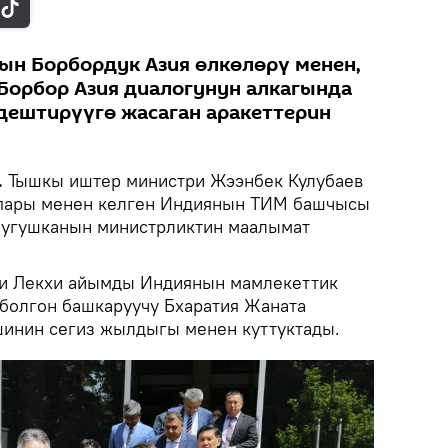
н Борбордук Азия өлкөлөрү менен,
Борбор Азия диалогунун алкагында
дештирүүгө жасаган аракеттерин
.
Тышкы иштер министри Жээнбек Кулубаев
пары менен келген Индиянын ТИМ башчысы
угушканын министрликтин маалымат
и Лекхи айымды Индиянын мамлекеттик
 болгон башкаруучу Бхаратия Жаната
инин сегиз жылдыгы менен куттуктады.