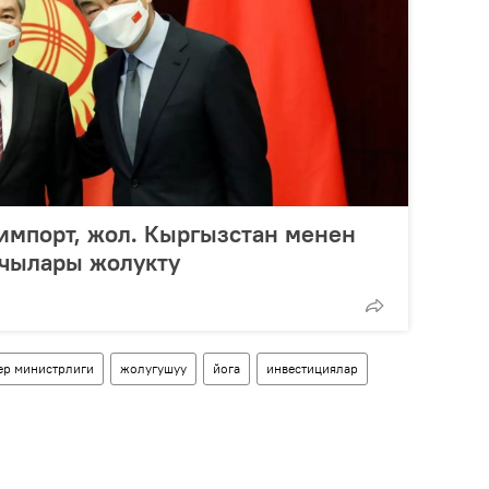
 импорт, жол. Кыргызстан менен
чылары жолукту
ер министрлиги
жолугушуу
йога
инвестициялар