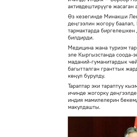
активдештирүүгө жасаган а
Өз кезегинде Минакши Ле
деңгээлин жогору баалап,
тармактарда биргелешкен
билдирди.
Медицина жана туризм тар
эле Кыргызстанда соода-э
маданий-гуманитардык чөй
багытталган гранттык жар
көңүл бурулду.
Тараптар эки тараптуу кы
ичинде жогорку деңгээлде
индия мамилелерин бекемд
макулдашты.