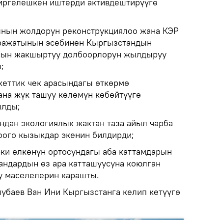
иргелешкен иштерди активдештирүүгө
ынын жолдорун реконструкциялоо жана КЭР
аражатынын эсебинен Кыргызстандын
сын жакшыртуу долбоорлорун жылдыруу
;
еттик чек арасындагы өткөрмө
ана жүк ташуу көлөмүн көбөйтүүгө
ылды;
ндан экологиялык жактан таза айыл чарба
ого кызыкдар экенин билдирди;
эки өлкөнүн ортосундагы аба каттамдарын
ндардын өз ара катташуусуна коюлган
у маселелерин карашты.
убаев Ван Ини Кыргызстанга келип кетүүгө