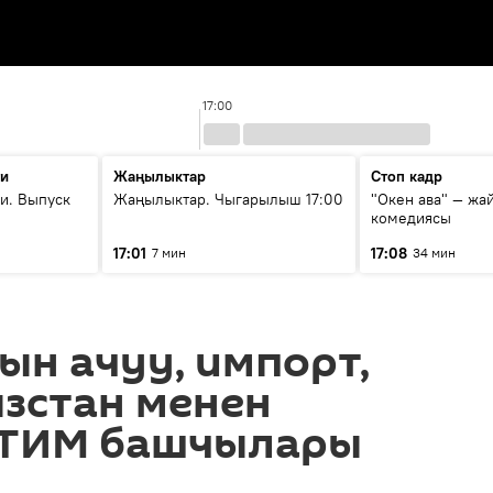
17:00
ти
Жаңылыктар
Стоп кадр
и. Выпуск
Жаңылыктар. Чыгарылыш 17:00
"Окен ава" — жа
комедиясы
17:01
17:08
7 мин
34 мин
ын ачуу, импорт,
зстан менен
 ТИМ башчылары