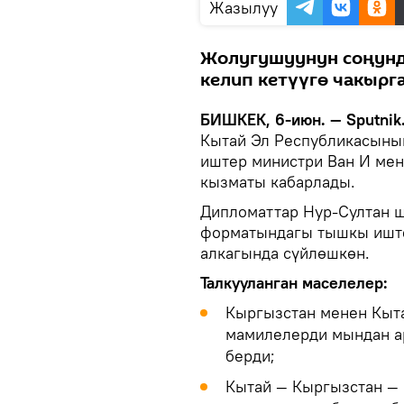
Жазылуу
Жолугушуунун соңунд
келип кетүүгө чакырга
БИШКЕК, 6-июн. — Sputnik
Кытай Эл Республикасыны
иштер министри Ван И ме
кызматы кабарлады.
Дипломаттар Нур-Султан ш
форматындагы тышкы ишт
алкагында сүйлөшкөн.
Талкууланган маселелер:
Кыргызстан менен Кыт
мамилелерди мындан а
берди;
Кытай — Кыргызстан — 