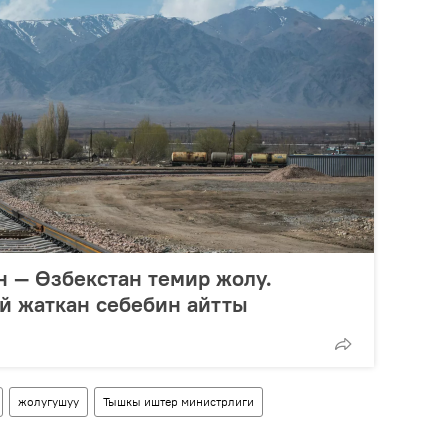
 — Өзбекстан темир жолу.
й жаткан себебин айтты
жолугушуу
Тышкы иштер министрлиги