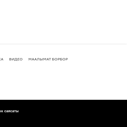
КА
ВИДЕО
МААЛЫМАТ БОРБОР
ык саясаты