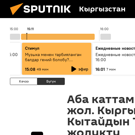
Кыргызстан
15:00
15:11
16:00
Стимул
Ежедневные новос
ыш 15:00
Музыка менен тарбияланган
Ежедневные новост
балдар гений болобу?
16:00
Кыргыздын жашоосунда
эфир
15:08
16:01
49 мин
7 мин
музыканын орду
Кечээ
Бүгүн
Аба каттам
жол. Кыргы
Кытайдын
жолукту