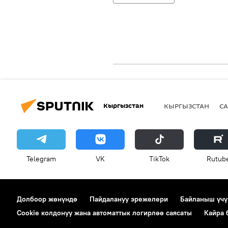
Кыргызстан
КЫРГЫЗСТАН
СА
Telegram
VK
ТikТоk
Rutub
Долбоор жөнүндө
Пайдалануу эрежелери
Байланыш үчү
Cookie колдонуу жана автоматтык логирлөө саясаты
Кайра