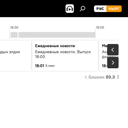
РУС
КЫРГ
18:00
19:00
Ежедневные новости
Меняющие м
йдын элдик
Ежедневные новости. Выпуск
Аскар Салымб
18:00
должен пост
совершенство
18:01
18:06
5 мин
54 мин
г. Бишкек
89.3