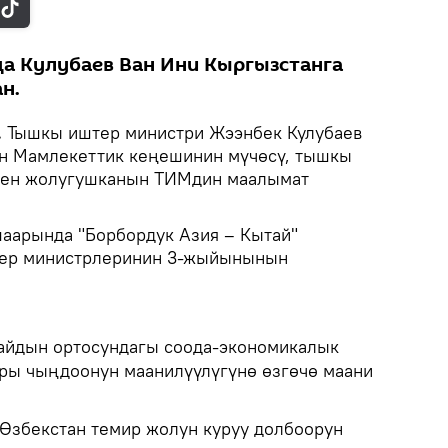
а Кулубаев Ван Ини Кыргызстанга
н.
.
Тышкы иштер министри Жээнбек Кулубаев
н Мамлекеттик кеңешинин мүчөсү, тышкы
нен жолугушканын ТИМдин маалымат
аарында "Борбордук Азия – Кытай"
ер министрлеринин 3-жыйынынын
айдын ортосундагы соода-экономикалык
ры чыңдоонун маанилүүлүгүнө өзгөчө маани
Өзбекстан темир жолун куруу долбоорун