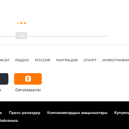
ЯСАТ
РАДИО
РОССИЯ
МИГРАЦИЯ
СПОРТ
ИНФОГРАФИ
e
Odnoklassniki
н
Пресс-релиздер
Компаниялардын жаңылыктары
Купуял
 байланыш