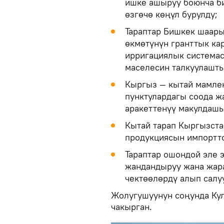
ишке ашыруу боюнча б
өзгөчө көңүл бурулду;
Тараптар Бишкек шаар
өкмөтүнүн гранттык к
ирригациялык система
маселесин талкуулашты
Кыргыз — кытай мамлек
пунктулардагы соода ж
аракеттенүү макулдаш
Кытай тарап Кыргызста
продукциясын импортто
Тараптар ошондой эле 
жандандыруу жана жара
чектөөлөрдү алып салу
Жолугушуунун соңунда Кул
чакырган.