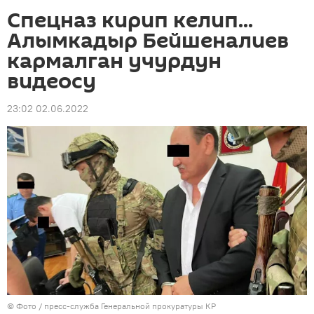
Спецназ кирип келип...
Алымкадыр Бейшеналиев
кармалган учурдун
видеосу
23:02 02.06.2022
© Фото / пресс-служба Генеральной прокуратуры КР