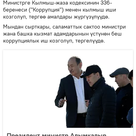
Министрге Кылмыш-жаза кодексинин 336-
беренеси ("Коррупция") менен кылмыш иши
козголуп, тергөө амалдары жүргүзүлүүдө.
Мындан сырткары, саламаттык сактоо министри
жана башка кызмат адамдарынын үстүнөн беш
коррупциялык иш козголуп, тергелүүдө.
Президент министр Алымкадыр