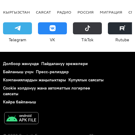
КЫРГЫЗСТАН
САЯСАТ
РАДИО
РОССИЯ
МИГРАЦИЯ
СП
Telegram
VK
ТikТоk
Rutube
Долбоор жөнүндө
Пайдалануу эрежелери
Байланыш үчүн
Пресс-релиздер
Компаниялардын жаңылыктары
Купуялык саясаты
Cookie колдонуу жана автоматтык логирлөө
саясаты
Кайра байланыш