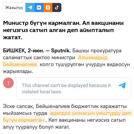
Жазылуу
Министр бүгүн кармалган. Ал вакцинаны
негизгиз сатып алган деп айыпталып
жатат.
БИШКЕК, 2-июн. — Sputnik.
Башкы прокуратура
саламаттык сактоо министри
Алымкадыр 
Бейшеналиев
колго түшүрүлгөн учурдун видеосун
жарыялады.
Эске салсак, Бейшеналиев бюджеттик каражатты
мыйзамсыз түрдө
адалдоо ыкмасын уюштурду деп 
бүгүн кармалган
. Кеп вакцинаны негизсиз сатып
алуу тууралуу болуп жатат.