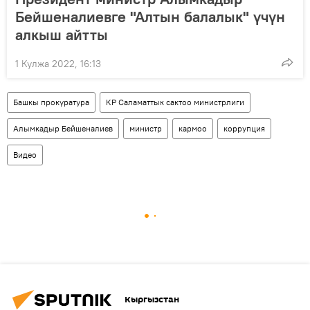
Бейшеналиевге "Алтын балалык" үчүн
алкыш айтты
1 Кулжа 2022, 16:13
Башкы прокуратура
КР Саламаттык сактоо министрлиги
Алымкадыр Бейшеналиев
министр
кармоо
коррупция
Видео
Кыргызстан