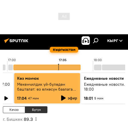
КЫРГ
Кыргызстан
17:00
17:35
18:00
Көз мончок
Ежедневные новости
17:00
Мекенчилдик үй-бүлөдөн
Ежедневные новости. 
башталат: өз өлкөсүн баалаган
18:00
муунду кантип тарбиялоо
эфир
17:04
18:01
47 мин
5 мин
керек?
Кечээ
Бүгүн
г. Бишкек
89.3