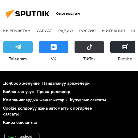
Кыргызстан
КЫРГЫЗСТАН
САЯСАТ
РАДИО
РОССИЯ
МИГРАЦИЯ
СП
Telegram
VK
ТikТоk
Rutube
Долбоор жөнүндө
Пайдалануу эрежелери
Байланыш үчүн
Пресс-релиздер
Компаниялардын жаңылыктары
Купуялык саясаты
Cookie колдонуу жана автоматтык логирлөө
саясаты
Кайра байланыш