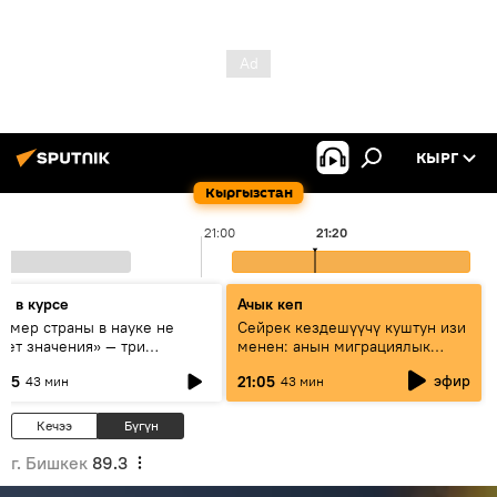
КЫРГ
Кыргызстан
21:00
21:20
дь в курсе
Ачык кеп
азмер страны в науке не
Сейрек кездешүүчү куштун изи
еет значения» — три
менен: анын миграциялык
сперта о сотрудничестве
жолу эмнеден кабар берет?
эфир
:05
21:05
43 мин
43 мин
ссии и Кыргызстана в
разовании и исследованиях
Кечээ
Бүгүн
г. Бишкек
89.3