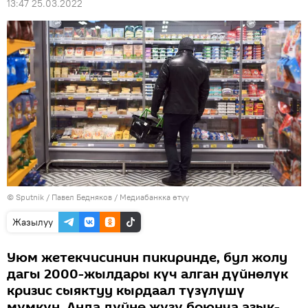
13:47 25.03.2022
©
Sputnik
/ Павел Бедняков
/
Медиабанкка өтүү
Жазылуу
Уюм жетекчисинин пикиринде, бул жолу
дагы 2000-жылдары күч алган дүйнөлүк
кризис сыяктуу кырдаал түзүлүшү
мүмкүн. Анда дүйнө жүзү боюнча азык-