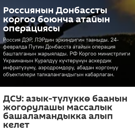
Россиянын Донбассты
коргоо боюнча атайын
операциясы
Россия ДЭР, ЛЭРдин эркиндигин тааныды. 24-
февралда Путин Донбасста атайын операция
башталганын жарыялады. РФ Коргоо министрлиги
Украинанын Куралдуу күчтөрүнүн аскердик
инфратүзүмү, аэродромдору, абадан коргонуу
объектилери талкалангандыгын кабарлаган.
ДСУ: азык-түлүккө баанын
жогорулашы массалык
башаламандыкка алып
келет