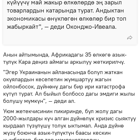
күйүүчү май жакыр өлкөлөрдө эң зарыл
товарлардын катарында турат. Андыктан
экономикасы өнүкпөгөн өлкөлөр бир топ
жабыркайт", — деди Оконджо-Ивеала.
Анын айтымында, Африкадагы 35 өлкөгө азык-
түлүк Кара деңиз аймагы аркылуу жеткирилчү.
"Эгер Украинанын айланасында болуп жаткан
окуялардын кесепетин жумшартуу жагын
ойлонбосок, дүйнөнү дагы бир ири катастрофа
күтүп турат. Ал быйыл болбосо дагы эмдиги жылы
болушу мүмкүн", — деди ал.
Уюм жетекчисинин пикиринде, бул жолу дагы
2000-жылдары күч алган дүйнөлүк кризис сыяктуу
кырдаал түзүлүшү толук ыктымал. Анда дүйнө
жүзү боюнча азык-түлүктүн баасы кескин
кымбаттап, бир топ мамлекеттердин