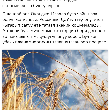
экономикасын бүк түшүргөн.
Ошондой эле Оконджо-Ивеала буга чейин сөз
болуп жаткандай, Россияны ДСУнун мүчөлүгүнөн
чыгарып салуу өтө татаал экенин кошумчалады.
Анткени буга мүчө мамлекеттердин бери дегенде
75 пайызынын макулдугун алуу керек. Бул көп
убакыт жана энергияны талап кылган оор процесс.