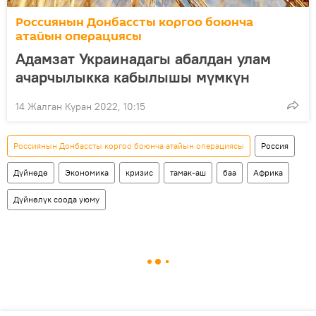
Россиянын Донбассты коргоо боюнча
атайын операциясы
Адамзат Украинадагы абалдан улам
ачарчылыкка кабылышы мүмкүн
14 Жалган Куран 2022, 10:15
Россиянын Донбассты коргоо боюнча атайын операциясы
Россия
Дүйнөдө
Экономика
кризис
тамак-аш
баа
Африка
Дүйнөлүк соода уюму