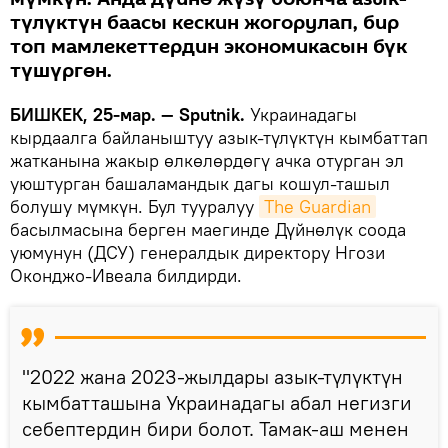
түлүктүн баасы кескин жогорулап, бир
топ мамлекеттердин экономикасын бүк
түшүргөн.
БИШКЕК, 25-мар. — Sputnik.
Украинадагы
кырдаалга байланыштуу азык-түлүктүн кымбаттап
жатканына жакыр өлкөлөрдөгү ачка отурган эл
уюштурган башаламандык дагы кошул-ташыл
болушу мүмкүн. Бул тууралуу
The Guardian
басылмасына берген маегинде Дүйнөлүк соода
уюмунун (ДСУ) генералдык директору Нгози
Оконджо-Ивеала билдирди.
"2022 жана 2023-жылдары азык-түлүктүн
кымбатташына Украинадагы абал негизги
себептердин бири болот. Тамак-аш менен