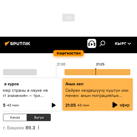
КЫРГ
Кыргызстан
21:00
21:25
дь в курсе
Ачык кеп
азмер страны в науке не
Сейрек кездешүүчү куштун изи
еет значения» — три
менен: анын миграциялык
сперта о сотрудничестве
жолу эмнеден кабар берет?
эфир
:05
21:05
43 мин
43 мин
ссии и Кыргызстана в
разовании и исследованиях
Кечээ
Бүгүн
г. Бишкек
89.3