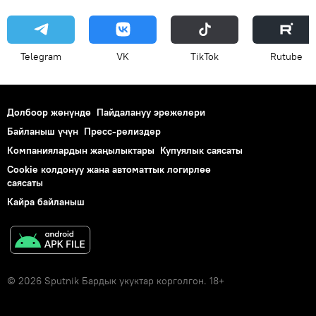
Telegram
VK
ТikТоk
Rutube
Долбоор жөнүндө
Пайдалануу эрежелери
Байланыш үчүн
Пресс-релиздер
Компаниялардын жаңылыктары
Купуялык саясаты
Cookie колдонуу жана автоматтык логирлөө
саясаты
Кайра байланыш
© 2026 Sputnik Бардык укуктар корголгон. 18+