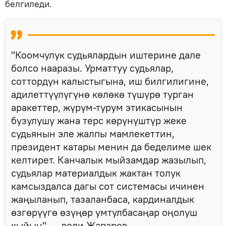
белгиледи.
"Коомчулук судьялардын иштерине дале
болсо нааразы. Урматтуу судьялар,
соттордун калыстыгына, иш билгилигине,
адилеттүүлүгүнө көлөкө түшүрө турган
аракеттер, жүрүм-турум этикасынын
бузулушу жана терс көрүнүштүр жеке
судьянын эле жалпы мамлекеттин,
президент катары менин да беделиме шек
келтирет. Канчалык мыйзамдар жазылып,
судьялар материалдык жактан толук
камсыздалса дагы сот системасы ичинен
жаңыланып, тазаланбаса, кардиналдык
өзгөрүүгө өзүңөр умтулбасаңар оңолуш
кыйын", — деди Жапаров.