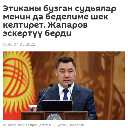
Этиканы бузган судьялар
менин да беделиме шек
келтирет. Жапаров
эскертүү берди
10:46 04.03.2022
©
Пресс-служба президента КР / Султан Досалиев