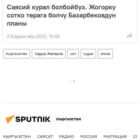
Саясий курал болбойбуз. Жогорку
сотко төрага болчу Базарбековдун
планы
2 Бирдин айы 2022, 16:49
Кыргызстан
Садыр Жапаров
сот
судья
этика
Кыргызстан
КЫРГЫЗСТАН
САЯСАТ
РАДИО
РОССИЯ
МИГРАЦИЯ
СП