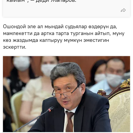
Ошондой эле ал мындай судьялар өздөрүн да,
мамлекетти да артка тарта турганын айтып, муну
көз жаздымда калтыруу мүмкүн эместигин
эскертти.