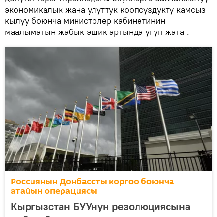
экономикалык жана улуттук коопсуздукту камсыз
кылуу боюнча министрлер кабинетинин
маалыматын жабык эшик артында угуп жатат.
Россиянын Донбассты коргоо боюнча
атайын операциясы
Кыргызстан БУУнун резолюциясына