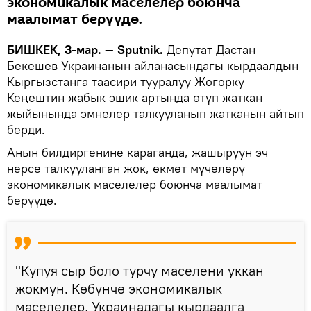
экономикалык маселелер боюнча
маалымат берүүдө.
БИШКЕК, 3-мар. — Sputnik.
Депутат Дастан
Бекешев Украинанын айланасындагы кырдаалдын
Кыргызстанга таасири тууралуу Жогорку
Кеңештин жабык эшик артында өтүп жаткан
жыйынында эмнелер талкууланып жатканын айтып
берди.
Анын билдиргенине караганда, жашыруун эч
нерсе талкууланган жок, өкмөт мүчөлөрү
экономикалык маселелер боюнча маалымат
берүүдө.
"Купуя сыр боло турчу маселени уккан
жокмун. Көбүнчө экономикалык
маселелер, Украинадагы кырдаалга