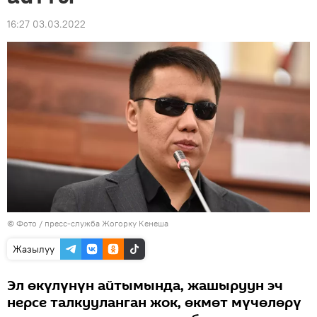
16:27 03.03.2022
© Фото / пресс-служба Жогорку Кенеша
Жазылуу
Эл өкүлүнүн айтымында, жашыруун эч
нерсе талкууланган жок, өкмөт мүчөлөрү