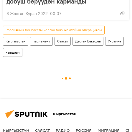
добуш берүүдөн карманды
3 Жалган Куран 2022, 00:07
Россиянын Донбассты коргоо боюнча атайын операциясы
Кыргызстан
парламент
Саясат
Дастан Бекешев
Украина
кырдаал
Кыргызстан
КЫРГЫЗСТАН
САЯСАТ
РАДИО
РОССИЯ
МИГРАЦИЯ
СП