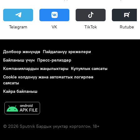
Telegram
VK
ТikТоk
Rutube
Долбоор жөнүндө
Пайдалануу эрежелери
Байланыш үчүн
Пресс-релиздер
Компаниялардын жаңылыктары
Купуялык саясаты
Cookie колдонуу жана автоматтык логирлөө
саясаты
Кайра байланыш
© 2026 Sputnik Бардык укуктар корголгон. 18+