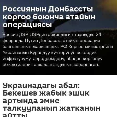
Россиянын Донбассты
коргоо боюнча атайын
операциясы
Россия ДЭР, ЛЭРдин эркиндигин тааныды. 24-
февралда Путин Донбасста атайын операция
башталганын жарыялады. РФ Коргоо министрлиги
Украинанын Куралдуу күчтөрүнүн аскердик
инфратүзүмү, аэродромдору, абадан коргонуу
объектилери талкалангандыгын кабарлаган.
Украинадагы абал:
Бекешев жабык эшик
артында эмне
талкууланып жатканын
айтты