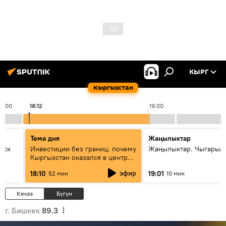
КЫРГ
Кыргызстан
18:00
18:12
19:00
Тема дня
Жаңылыктар
уск
Инвестиции без границ: почему
Жаңылыктар. Чыгарыл
Кыргызстан оказался в центре
внимания бизнеса
эфир
18:10
19:01
52 мин
10 мин
Кечээ
Бүгүн
г. Бишкек
89.3