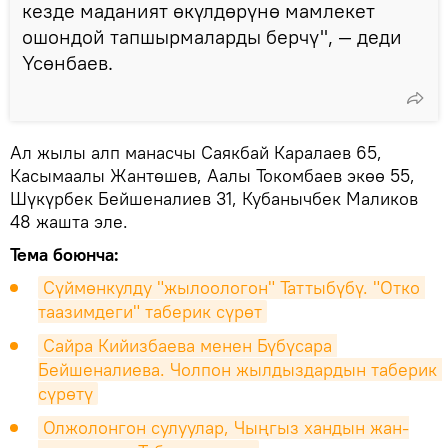
кезде маданият өкүлдөрүнө мамлекет
ошондой тапшырмаларды берчү", — деди
Үсөнбаев.
Ал жылы алп манасчы Саякбай Каралаев 65,
Касымаалы Жантөшев, Аалы Токомбаев экөө 55,
Шүкүрбек Бейшеналиев 31, Кубанычбек Маликов
48 жашта эле.
Тема боюнча:
Сүймөнкулду "жылоологон" Таттыбүбү. "Отко 
таазимдеги" таберик сүрөт
Сайра Кийизбаева менен Бүбүсара 
Бейшеналиева. Чолпон жылдыздардын таберик 
сүрөтү
Олжолонгон сулуулар, Чыңгыз хандын жан-