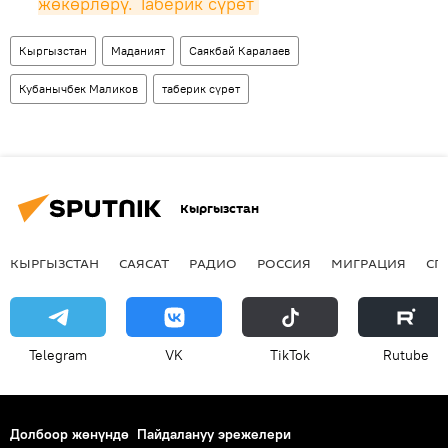
жөкөрлөрү. Таберик сүрөт
Кыргызстан
Маданият
Саякбай Каралаев
Кубанычбек Маликов
таберик сүрөт
Кыргызстан
КЫРГЫЗСТАН
САЯСАТ
РАДИО
РОССИЯ
МИГРАЦИЯ
СП
Telegram
VK
ТikТоk
Rutube
Долбоор жөнүндө
Пайдалануу эрежелери