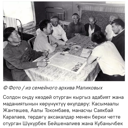
© Фото / из семейного архива Маликовых
Солдон оңду көздөй отурган кыргыз адабият жана
маданиятынын көрүнүктүү өкүлдөрү: Касымаалы
Жантөшев, Аалы Токомбаев, манасчы Саякбай
Каралаев, төрдөгү аксакалдар менен берки четте
отурган Шүкүрбек Бейшеналиев жана Кубанычбек