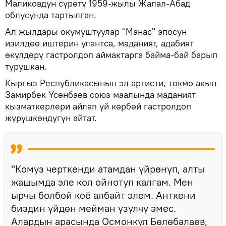
Маликовдун сүрөтү 1959-жылы Жалал-Абад
облусунда тартылган.
Ал жылдары окумуштуулар "Манас" эпосун
изилдөө иштерин улантса, маданият, адабият
өкүлдөрү гастролдоп аймактарга байма-бай барып
турушкан.
Кыргыз Республикасынын эл артисти, төкмө акын
Замирбек Үсөнбаев союз маалында маданият
кызматкерлери айлап үй көрбөй гастролдоп
жүрүшкөндүгүн айтат.
"Комуз черткенди атамдан үйрөнүп, алты
жашымда эле кол ойнотуп калгам. Мен
ырчы болбой коё албайт элем. Анткени
биздин үйдөн мейман үзүлчү эмес.
Алардын арасында Осмонкул Бөлөбалаев,