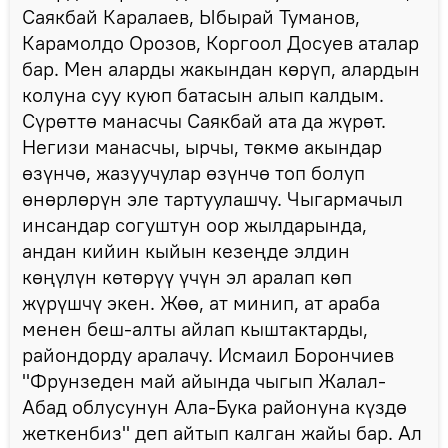
Саякбай Каралаев, Ыбырай Туманов,
Карамолдо Орозов, Коргоол Досуев аталар
бар. Мен аларды жакындан көрүп, алардын
колуна суу куюп батасын алып калдым.
Сүрөттө манасчы Саякбай ата да жүрөт.
Негизи манасчы, ырчы, төкмө акындар
өзүнчө, жазуучулар өзүнчө топ болуп
өнөрлөрүн эле тартуулашчу. Чыгармачыл
инсандар согуштун оор жылдарында,
андан кийин кыйын кезеңде элдин
көңүлүн көтөрүү үчүн эл аралап көп
жүрүшчү экен. Жөө, ат минип, ат араба
менен беш-алты айлап кыштактарды,
райондорду аралачу. Исмаил Борончиев
"Фрунзеден май айында чыгып Жалал-
Абад облусунун Ала-Бука районуна күздө
жеткенбиз" деп айтып калган жайы бар. Ал