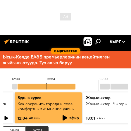
КЫРГ
Кыргызстан
Ысык-Көлдө ЕАЭБ премьерлеринин кеңейтилген
жыйыны өтүүдө. Түз алып берүү
12:00
12:24
13:00
Будь в курсе
Жаңылыктар
уск
Как сохранить города и села
Жаңылыктар. Чыгарыл
комфортными: мнение ученых
Евразии
эфир
12:04
13:01
40 мин
7 мин
Кечээ
Бүгүн