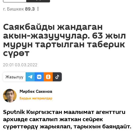
г. Бишкек
89.3
Саякбайды жандаган
акын-жазуучулар. 63 жыл
мурун тартылган таберик
сүрөт
20:01 03.03.2022
Жазылуу
Мирбек Сакенов
Бардык материалдар
Sputnik Кыргызстан маалымат агенттиги
архивде сакталып жаткан сейрек
сүрөттөрдү жарыялап, тарыхын баяндайт.