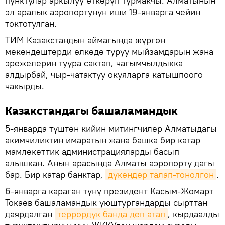
пунктулар аркылуу өткөрүп турмакчы. Алматынын
эл аралык аэропортунун иши 19-январга чейин
токтотулган.
ТИМ Казакстандын аймагында жүргөн
мекендештерди өлкөдө туруу мыйзамдарын жана
эрежелерин туура сактап, чагымчылдыкка
алдырбай, чыр-чатактуу окуяларга катышпоого
чакырды.
Казакстандагы башаламандык
5-январда түштөн кийин митингчилер Алматыдагы
акимчиликтин имаратын жана башка бир катар
мамлекеттик администрацияларды басып
алышкан. Анын арасында Алматы аэропорту дагы
бар. Бир катар банктар,
дүкөндөр талап-тонолгон
.
6-январга караган түнү президент Касым-Жомарт
Токаев башаламандык уюштургандарды сырттан
даярдалган
террордук банда деп атап
, кырдаалды