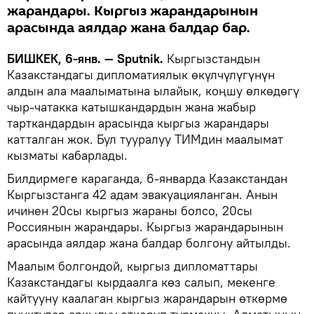
жарандары. Кыргыз жарандарынын
арасында аялдар жана балдар бар.
БИШКЕК, 6-янв. — Sputnik.
Кыргызстандын
Казакстандагы дипломатиялык өкүлчүлүгүнүн
алдын ала маалыматына ылайык, коңшу өлкөдөгү
чыр-чатакка катышкандардын жана жабыр
тарткандардын арасында кыргыз жарандары
катталган жок. Бул тууралуу ТИМдин маалымат
кызматы кабарлады.
Билдирмеге караганда, 6-январда Казакстандан
Кыргызстанга 42 адам эвакуацияланган. Анын
ичинен 20сы кыргыз жараны болсо, 20сы
Россиянын жарандары. Кыргыз жарандарынын
арасында аялдар жана балдар болгону айтылды.
Маалым болгондой, кыргыз дипломаттары
Казакстандагы кырдаалга көз салып, мекенге
кайтууну каалаган кыргыз жарандарын өткөрмө