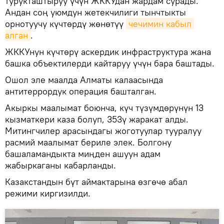
турукташтыруу үчүн ЖККУдан жардам сурады.
Андан соң уюмдун жетекчилиги тынчтыкты
орнотуучу күчтөрдү жөнөтүү
чечимин кабыл 
алган
.
ЖККУнун күчтөрү аскердик инфраструктура жана
башка объектилерди кайтаруу үчүн бара баштады.
Ошол эле маалда Алматы калаасында
антитеррордук операция башталган.
Акыркы маалымат боюнча, күч түзүмдөрүнүн 13
кызматкери каза болуп, 353ү жаракат алды.
Митингчилер арасындагы жоготуулар тууралуу
расмий маалымат бериле элек. Болгону
башаламандыкта миңден ашуун адам
жабыркаганы кабарланды.
Казакстандын бүт аймактарына өзгөчө абал
режими киргизилди.