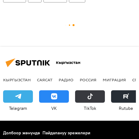
Кыргызстан
КЫРГЫЗСТАН
САЯСАТ
РАДИО
РОССИЯ
МИГРАЦИЯ
СП
Telegram
VK
ТikТоk
Rutube
Долбоор жөнүндө
Пайдалануу эрежелери