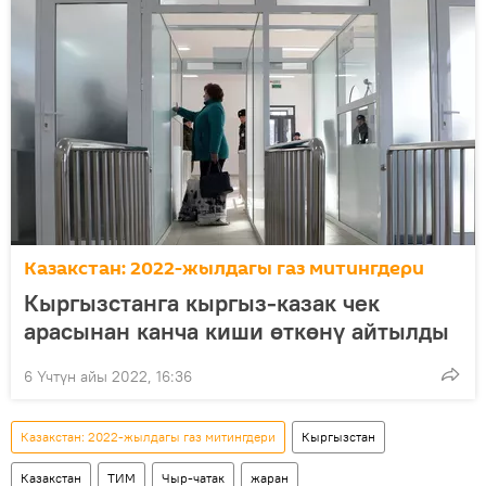
Казакстан: 2022-жылдагы газ митингдери
Кыргызстанга кыргыз-казак чек
арасынан канча киши өткөнү айтылды
6 Үчтүн айы 2022, 16:36
Казакстан: 2022-жылдагы газ митингдери
Кыргызстан
Казакстан
ТИМ
Чыр-чатак
жаран