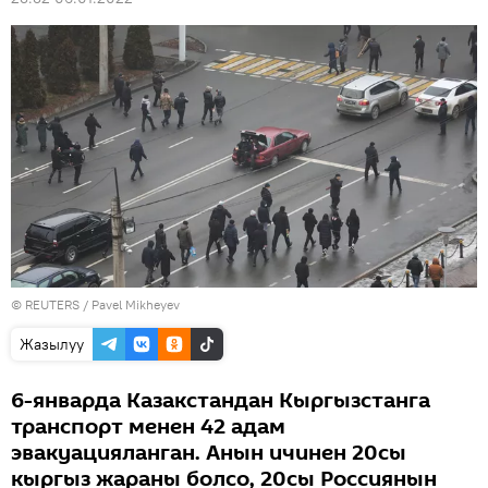
©
REUTERS
/ Pavel Mikheyev
Жазылуу
6-январда Казакстандан Кыргызстанга
транспорт менен 42 адам
эвакуацияланган. Анын ичинен 20сы
кыргыз жараны болсо, 20сы Россиянын