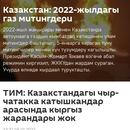
Казакстан: 2022-жылдагы
газ митингдери
2022-жыл жаңырары менен Казакстанда
автоунаага газдын кымбаттап кетишинен улам
митингдер башталып, 5-январга караган түнү
митингчилер менен күч түзүмдөрү кагылышты.
Президент Касым-Жомарт Токаев өзгөчө абал
режимин киргизип, ЖККУдан жардам сураган.
Учурда өлкөдө кырдаал турукташты.
ТИМ: Казакстандагы чыр-
чатакка катышкандар
арасында кыргыз
жарандары жок
23:32 06.01.2022