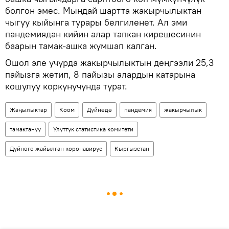
болгон эмес. Мындай шартта жакырчылыктан
чыгуу кыйынга турары белгиленет. Ал эми
пандемиядан кийин алар тапкан кирешесинин
баарын тамак-ашка жумшап калган.
Ошол эле учурда жакырчылыктын деңгээли 25,3
пайызга жетип, 8 пайызы алардын катарына
кошулуу коркунучунда турат.
Жаңылыктар
Коом
Дүйнөдө
пандемия
жакырчылык
тамактануу
Улуттук статистика комитети
Дүйнөгө жайылган коронавирус
Кыргызстан