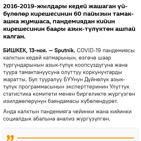
2016-2019-жылдары кедей жашаган үй-
бүлөлөр кирешесинин 60 пайызын тамак-
ашка жумшаса, пандемиядан кийин
кирешесинин баары азык-түлүктөн ашпай
калган.
БИШКЕК, 13-ноя. — Sputnik.
COVID-19 пандемиясы
калктын кедей катмарынын, өзгөчө шаар
тургундарынын азык-түлүк коопсуздугуна жана
туура тамактануусуна олуттуу коркунучтарды
жаратты. Бул тууралуу БУУнун Дүйнөлүк азык-
түлүк программасынын эксперттеринин Улуттук
статистика комитети менен биргеликте жүргүзгөн
изилдөөлөрүнүн баяндамасы күбөлөндүрөт.
Анда калктын пандемияга чейинки жана кийинки
социалдык абалына анализ жүргүзүлгөн.