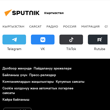
Кыргызстан
КЫРГЫЗСТАН
САЯСАТ
РАДИО
РОССИЯ
МИГРАЦИЯ
СП
Telegram
VK
ТikТоk
Rutube
Долбоор жөнүндө
Пайдалануу эрежелери
Байланыш үчүн
Пресс-релиздер
Компаниялардын жаңылыктары
Купуялык саясаты
Cookie колдонуу жана автоматтык логирлөө
саясаты
Кайра байланыш