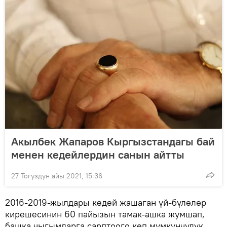
Акылбек Жапаров Кыргызстандагы бай
менен кедейлердин санын айтты
27 Тогуздун айы 2021, 15:36
2016-2019-жылдары кедей жашаган үй-бүлөлөр
кирешесинин 60 пайызын тамак-ашка жумшап,
башка чыгымдарга сарптоого көп мүмкүнчүлүк