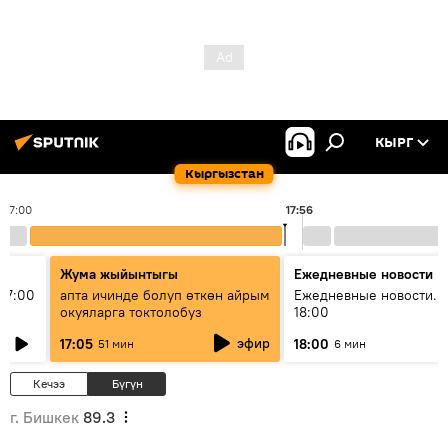
КЫРГ
Кыргызстан
17:00
17:56
Жума жыйынтыгы
Ежедневные новости
17:00
апта ичинде болуп өткөн айрым
Ежедневные новости. 
окуяларга токтолобуз
18:00
эфир
17:05
18:00
51 мин
6 мин
Кечээ
Бүгүн
г. Бишкек
89.3