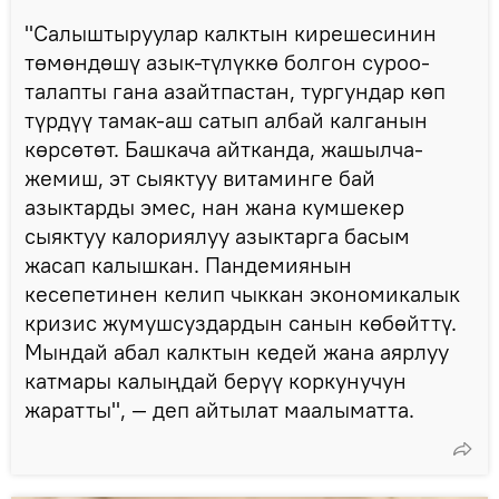
"Салыштыруулар калктын кирешесинин
төмөндөшү азык-түлүккө болгон суроо-
талапты гана азайтпастан, тургундар көп
түрдүү тамак-аш сатып албай калганын
көрсөтөт. Башкача айтканда, жашылча-
жемиш, эт сыяктуу витаминге бай
азыктарды эмес, нан жана кумшекер
сыяктуу калориялуу азыктарга басым
жасап калышкан. Пандемиянын
кесепетинен келип чыккан экономикалык
кризис жумушсуздардын санын көбөйттү.
Мындай абал калктын кедей жана аярлуу
катмары калыңдай берүү коркунучун
жаратты", — деп айтылат маалыматта.