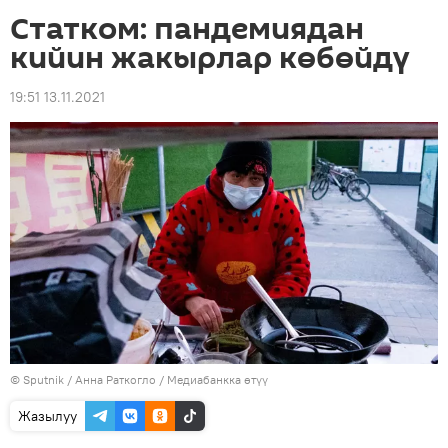
Статком: пандемиядан
кийин жакырлар көбөйдү
19:51 13.11.2021
©
Sputnik
/ Анна Раткогло
/
Медиабанкка өтүү
Жазылуу