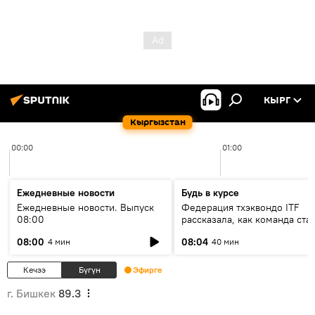
КЫРГ
Кыргызстан
00:00
01:00
Ежедневные новости
Будь в курсе
Ежедневные новости. Выпуск
Федерация тхэквондо ITF
08:00
рассказала, как команда ста
жертвой мошенников
08:00
08:04
4 мин
40 мин
Кечээ
Бүгүн
Эфирге
г. Бишкек
89.3