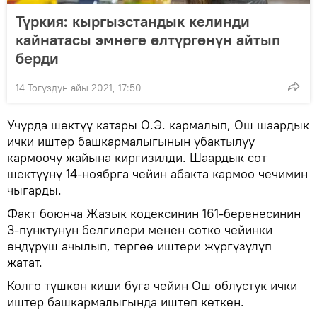
Түркия: кыргызстандык келинди
кайнатасы эмнеге өлтүргөнүн айтып
берди
14 Тогуздун айы 2021, 17:50
Учурда шектүү катары О.Э. кармалып, Ош шаардык
ички иштер башкармалыгынын убактылуу
кармоочу жайына киргизилди. Шаардык сот
шектүүнү 14-ноябрга чейин абакта кармоо чечимин
чыгарды.
Факт боюнча Жазык кодексинин 161-беренесинин
3-пунктунун белгилери менен сотко чейинки
өндүрүш ачылып, тергөө иштери жүргүзүлүп
жатат.
Колго түшкөн киши буга чейин Ош облустук ички
иштер башкармалыгында иштеп кеткен.