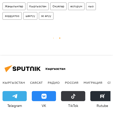
Жаңылыктар
Кыргызстан
Окуялар
өспүрүм
кыз
зордуктоо
шектүү
эс алуу
Кыргызстан
КЫРГЫЗСТАН
САЯСАТ
РАДИО
РОССИЯ
МИГРАЦИЯ
СП
Telegram
VK
ТikТоk
Rutube