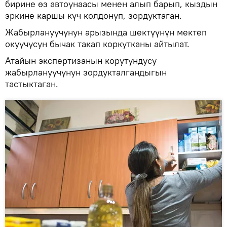
бирине өз автоунаасы менен алып барып, кыздын
эркине каршы күч колдонуп, зордуктаган.
Жабырлануучунун арызында шектүүнүн мектеп
окуучусун бычак такап коркутканы айтылат.
Атайын экспертизанын корутундусу
жабырлануучунун зордукталгандыгын
тастыктаган.