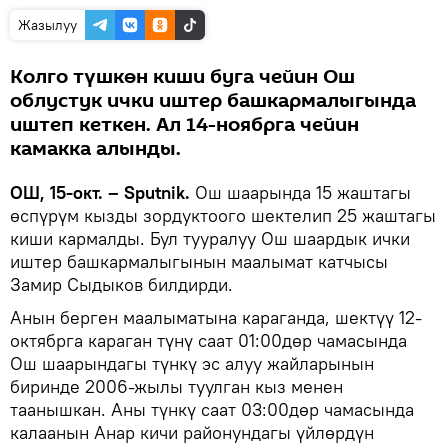
Жазылуу
Колго түшкөн киши буга чейин Ош
облустук ички иштер башкармалыгында
иштеп кеткен. Ал 14-ноябрга чейин
камакка алынды.
ОШ, 15-окт. – Sputnik.
Ош шаарында 15 жаштагы
өспүрүм кызды зордуктоого шектелип 25 жаштагы
киши кармалды. Бул тууралуу Ош шаардык ички
иштер башкармалыгынын маалымат катчысы
Замир Сыдыков билдирди.
Анын берген маалыматына караганда, шектүү 12-
октябрга караган түнү саат 01:00дөр чамасында
Ош шаарындагы түнкү эс алуу жайларынын
биринде 2006-жылы туулган кыз менен
таанышкан. Аны түнкү саат 03:00дөр чамасында
калаанын Анар кичи районундагы үйлөрдүн