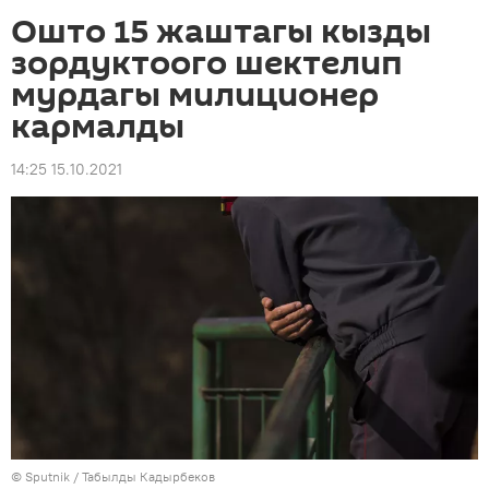
Ошто 15 жаштагы кызды
зордуктоого шектелип
мурдагы милиционер
кармалды
14:25 15.10.2021
©
Sputnik / Табылды Кадырбеков