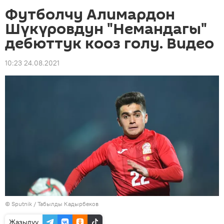
Футболчу Алимардон
Шүкүровдун "Немандагы"
дебюттук кооз голу. Видео
10:23 24.08.2021
©
Sputnik / Табылды Кадырбеков
Жазылуу