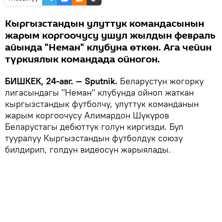
Кыргызстандын улуттук командасынын
жарым коргоочусу ушул жылдын февраль
айында "Неман" клубуна өткөн. Ага чейин
түркиялык командада ойногон.
БИШКЕК, 24-авг. — Sputnik.
Беларустун жогорку
лигасындагы "Неман" клубунда ойноп жаткан
кыргызстандык футболчу, улуттук команданын
жарым коргоочусу Алимардон Шүкүров
Беларустагы дебюттук голун киргизди. Бул
тууралуу Кыргызстандын футболдук союзу
билдирип, голдун видеосун жарыялады.