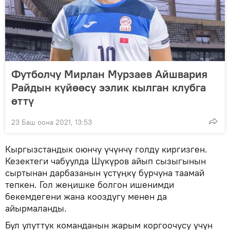
Футболчу Мирлан Мурзаев Айшвария
Райдын күйөөсү ээлик кылган клубга
өттү
23 Баш оона 2021, 13:53
Кыргызстандык оюнчу үчүнчү голду киргизген.
Кезектеги чабуулда Шүкүров айып сызыгынын
сыртынан дарбазанын үстүңкү бурчуна таамай
тепкен. Гол жеңишке болгон ишенимди
бекемдегени жана кооздугу менен да
айырмаланды.
Бул улуттук команданын жарым коргоочусу үчүн