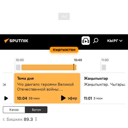
КЫРГ
Кыргызстан
10:00
10:40
11:00
Тема дня
Жаңылыктар
уск
Что двигало героями Великой
Жаңылыктар. Чыгарылы
Отечественной войны:
вспоминая Чолпонбая
эфир
10:04
11:01
39 мин
3 мин
Тулебердиева
Кечээ
Бүгүн
г. Бишкек
89.3