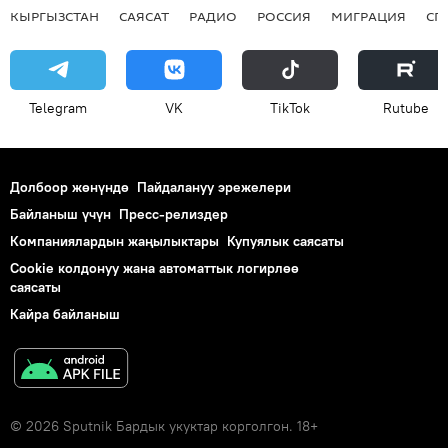
КЫРГЫЗСТАН
САЯСАТ
РАДИО
РОССИЯ
МИГРАЦИЯ
СП
Telegram
VK
ТikТоk
Rutube
Долбоор жөнүндө
Пайдалануу эрежелери
Байланыш үчүн
Пресс-релиздер
Компаниялардын жаңылыктары
Купуялык саясаты
Cookie колдонуу жана автоматтык логирлөө
саясаты
Кайра байланыш
© 2026 Sputnik Бардык укуктар корголгон. 18+