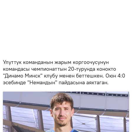
Улуттук команданын жарым коргоочусунун
командасы чемпионаттын 20-турунда конокто
"Динамо Минск" клубу менен беттешкен. Оюн 4:0
эсебинде "Немандын" пайдасына аяктаган.