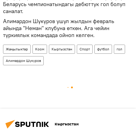
Беларусь чемпионатындагы дебюттук гол болуп
саналат.
Алимардон Шүкүров ушул жылдын февраль
айында "Неман" клубуна өткөн. Ага чейин
түркиялык командада ойноп келген.
Жаңылыктар
Коом
Кыргызстан
Спорт
футбол
гол
Алимардон Шүкүров
Кыргызстан