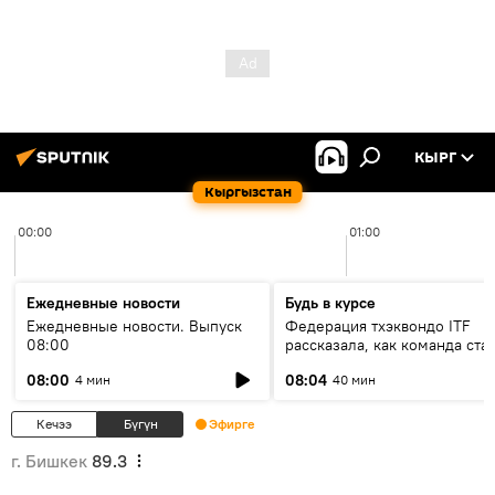
КЫРГ
Кыргызстан
00:00
01:00
Ежедневные новости
Будь в курсе
Ежедневные новости. Выпуск
Федерация тхэквондо ITF
08:00
рассказала, как команда ста
жертвой мошенников
08:00
08:04
4 мин
40 мин
Кечээ
Бүгүн
Эфирге
г. Бишкек
89.3