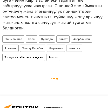
Буга чейин Кыргызстан эки тарапты тең
сабырдуулукка чакырган. Ошондой эле аймактын
бүтүндүгү жана эгемендүүлүк принциптерин
сактоо менен тынчтыкта, сүйлөшүү жолу аркылуу
жаңжалды жөнгө салуусун жактай турганын
билдирген.
Жаңылыктар
Коом
Дүйнөдө
Саясат
Азербайжан
Армения
Тоолуу Карабах
Чыр-чатак
тынчтык
Тоолуу Карабахтагы жаңжал
Россия
Кыргызстан