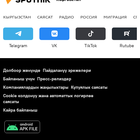
КЫРГЫЗСТАН
САЯСАТ
РАДИО
РОССИЯ
МИГРАЦИЯ
СП
Telegram
VK
ТikТоk
Rutube
Долбоор жөнүндө
Пайдалануу эрежелери
Байланыш үчүн
Пресс-релиздер
Компаниялардын жаңылыктары
Купуялык саясаты
Cookie колдонуу жана автоматтык логирлөө
саясаты
Кайра байланыш