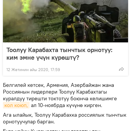
Тоолуу Карабахта тынчтык орнотуу:
ким эмне үчүн күрөштү?
12 Жетинин айы 2020, 17:59
Белгилей кетсек, Армения, Азербайжан жана
Россиянын лидерлери Тоолуу Карабахтагы
куралдуу тирешти токтотуу боюнча келишимге
кол коюп,
ал 10-ноябрда күчүнө кирген.
Ага ылайык, Тоолуу Карабахка россиялык тынчтык
орнотуучулар барган.