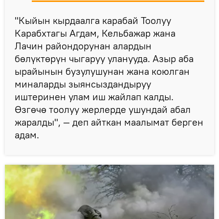
"Кыйын кырдаалга карабай Тоолуу
Карабхтагы Агдам, Кельбажар жана
Лачин райондорунан алардын
бөлүктөрүн чыгаруу уланууда. Азыр аба
ырайынын бузулушунан жана коюлган
миналарды зыянсыздандыруу
иштеринен улам иш жайлап калды.
Өзгөчө тоолуу жерлерде ушундай абал
жаралды", — деп айткан маалымат берген
адам.