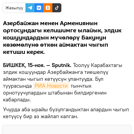
Жазылуу
Азербайжан менен Армениянын
ортосундагы келишимге ылайык, элдик
кошуундардын мүчөлөрү Бакунун
көзөмөлүнө өткөн аймактан чыгып
кетиши керек.
БИШКЕК, 15-ноя. — Sputnik.
Тоолуу Карабахтагы
элдик кошуундар Азербайжанга тиешелүү
аймактан чыгып кетүүсүн улантууда. Бул
туурасында
РИА Новости
тынчтык
орнотуучулардын штабынан билдиргенин
кабарлады.
Учурда аба ырайы бузулгандыктан алардын чыгып
кетүүсү бир аз жайлап калган.