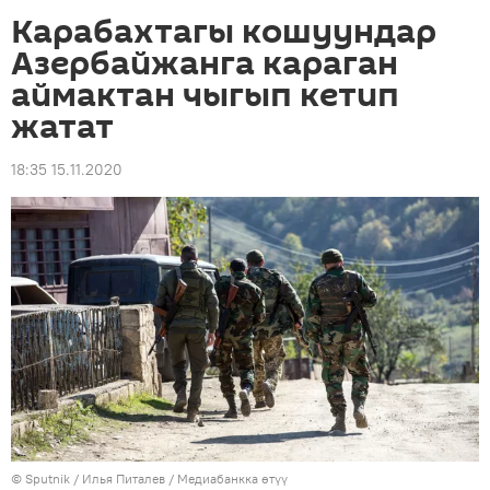
Карабахтагы кошуундар
Азербайжанга караган
аймактан чыгып кетип
жатат
18:35 15.11.2020
©
Sputnik
/ Илья Питалев
/
Медиабанкка өтүү