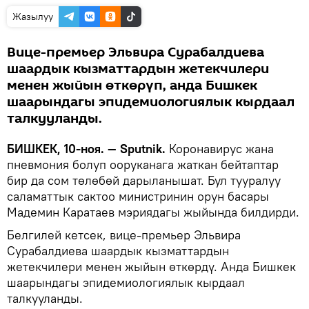
Жазылуу
Вице-премьер Эльвира Сурабалдиева
шаардык кызматтардын жетекчилери
менен жыйын өткөрүп, анда Бишкек
шаарындагы эпидемиологиялык кырдаал
талкууланды.
БИШКЕК, 10-ноя. — Sputnik.
Коронавирус жана
пневмония болуп ооруканага жаткан бейтаптар
бир да сом төлөбөй дарыланышат. Бул тууралуу
саламаттык сактоо министринин орун басары
Мадемин Каратаев мэриядагы жыйында билдирди.
Белгилей кетсек, вице-премьер Эльвира
Сурабалдиева шаардык кызматтардын
жетекчилери менен жыйын өткөрдү. Анда Бишкек
шаарындагы эпидемиологиялык кырдаал
талкууланды.