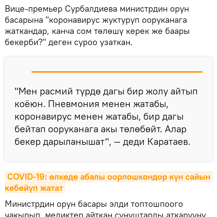
Вице-премьер Сурбалдиева министрдин орун
басарына "коронавирус жуктуруп ооруканага
жаткандар, канча сом төлөшү керек же баары
бекерби?" деген суроо узаткан.
"Мен расмий түрдө дагы бир жолу айтып
коёюн. Пневмония менен жатабы,
коронавирус менен жатабы, бир дагы
бейтап ооруканага акы төлөбөйт. Алар
бекер дарыланышат", — деди Каратаев.
COVID-19: өлкөдө абалы оорлошкондор күн сайын 
көбөйүп жатат
Министрдин орун басары элди топтошпоого
чакырып, медиктер айткан сунуштарды аткарууну