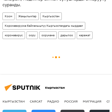
суранды.
Коом
Жаңылыктар
Кыргызстан
Коронавируска байланыштуу Кыргызстандагы кырдаал
коронавирус
оору
оорукана
дарылоо
каражат
Кыргызстан
КЫРГЫЗСТАН
САЯСАТ
РАДИО
РОССИЯ
МИГРАЦИЯ
СП