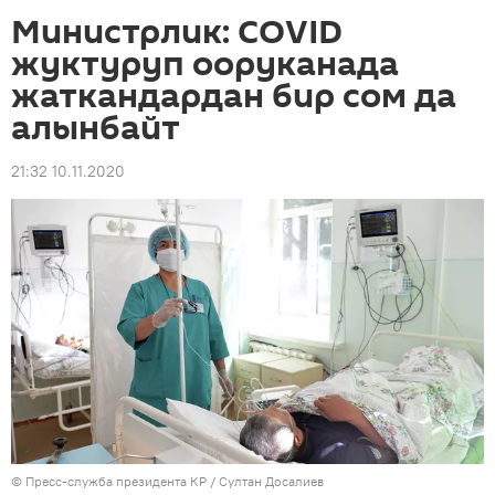
Министрлик: COVID
жуктуруп ооруканада
жаткандардан бир сом да
алынбайт
21:32 10.11.2020
©
Пресс-служба президента КР / Султан Досалиев