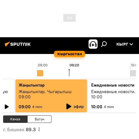
КЫРГ
Кыргызстан
09:00
09:20
10:0
Жаңылыктар
Ежедневные новости
овую
Жаңылыктар. Чыгарылыш
Ежедневные новости. 
09:00
10:00
эфир
09:00
10:00
4 мин
4 мин
Кечээ
Бүгүн
г. Бишкек
89.3