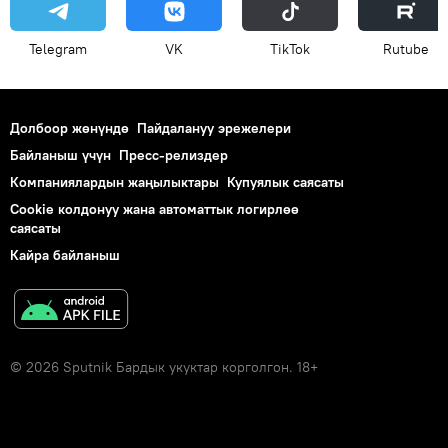
Telegram
VK
ТikТоk
Rutube
Долбоор жөнүндө
Пайдалануу эрежелери
Байланыш үчүн
Пресс-релиздер
Компаниялардын жаңылыктары
Купуялык саясаты
Cookie колдонуу жана автоматтык логирлөө
саясаты
Кайра байланыш
© 2026 Sputnik Бардык укуктар корголгон. 18+