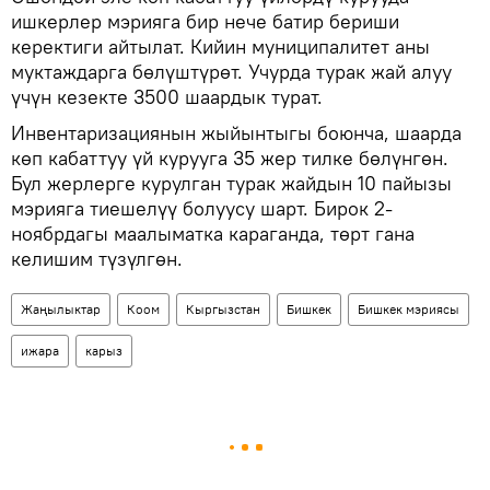
ишкерлер мэрияга бир нече батир бериши
керектиги айтылат. Кийин муниципалитет аны
муктаждарга бөлүштүрөт. Учурда турак жай алуу
үчүн кезекте 3500 шаардык турат.
Инвентаризациянын жыйынтыгы боюнча, шаарда
көп кабаттуу үй курууга 35 жер тилке бөлүнгөн.
Бул жерлерге курулган турак жайдын 10 пайызы
мэрияга тиешелүү болуусу шарт. Бирок 2-
ноябрдагы маалыматка караганда, төрт гана
келишим түзүлгөн.
Жаңылыктар
Коом
Кыргызстан
Бишкек
Бишкек мэриясы
ижара
карыз