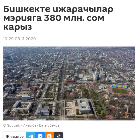
Бишкекте ижарачылар
мэрияга 380 млн. сом
карыз
10:29 03.11.2020
©
Sputnik / Акылбек Батырбеков
Жазылуу