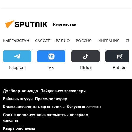
Кыргызстан
КЫРГЫЗСТАН
САЯСАТ
РАДИО
РОССИЯ
МИГРАЦИЯ
СП
Telegram
VK
ТikТоk
Rutube
Долбоор жөнүндө
Пайдалануу эрежелери
Байланыш үчүн
Пресс-релиздер
Компаниялардын жаңылыктары
Купуялык саясаты
Cookie колдонуу жана автоматтык логирлөө
саясаты
Кайра байланыш