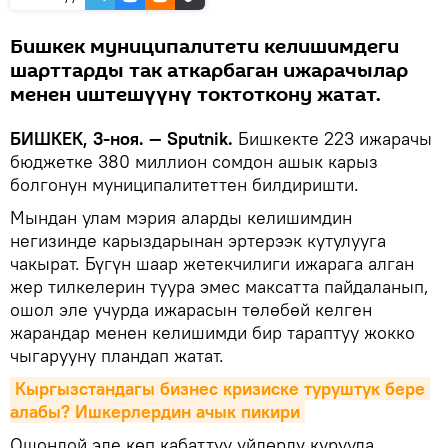
Бишкек муниципалитети келишимдеги
шарттарды так аткарбаган ижарачылар
менен иштешүүнү токтоткону жатат.
БИШКЕК, 3-ноя. — Sputnik.
Бишкекте 223 ижарачы
бюджетке 380 миллион сомдон ашык карыз
болгонун муниципалитеттен билдиришти.
Мындан улам мэрия аларды келишимдин
негизинде карыздарынан эртерээк кутулууга
чакырат. Бүгүн шаар жетекчилиги ижарага алган
жер тилкелерин туура эмес максатта пайдаланып,
ошол эле учурда ижарасын төлөбөй келген
жарандар менен келишимди бир тараптуу жокко
чыгарууну пландап жатат.
Кыргызстандагы бизнес кризиске туруштук бере 
алабы? Ишкерлердин ачык пикири
Ошондой эле көп кабаттуу үйлөрдү курууда