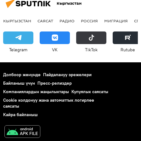
Кыргызстан
КЫРГЫЗСТАН
САЯСАТ
РАДИО
РОССИЯ
МИГРАЦИЯ
СП
Telegram
VK
ТikТоk
Rutube
Долбоор жөнүндө
Пайдалануу эрежелери
Байланыш үчүн
Пресс-релиздер
Компаниялардын жаңылыктары
Купуялык саясаты
Cookie колдонуу жана автоматтык логирлөө
саясаты
Кайра байланыш