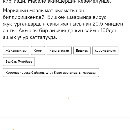
киргизди. Маселе акимдердин көзөмөлүндө.
Мэриянын маалымат кызматынан
билдиришкендей, Бишкек шаарында вирус
жуктургандардын саны жалпысынан 20,5 миңден
ашты. Акыркы бир ай ичинде күн сайын 100дөн
ашык учур катталууда.
Жаңылыктар
Коом
Кыргызстан
Бишкек
коронавирус
Балбак Түлөбаев
Коронавируска байланыштуу Кыргызстандагы кырдаал