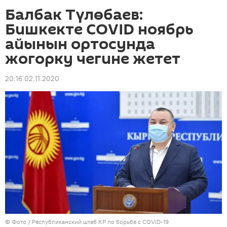
Балбак Түлөбаев:
Бишкекте COVID ноябрь
айынын ортосунда
жогорку чегине жетет
20:16 02.11.2020
© Фото / Республиканский штаб КР по борьбе с COVID-19