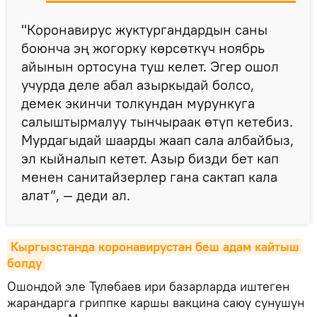
"Коронавирус жуктургандардын саны
боюнча эң жогорку көрсөткүч ноябрь
айынын ортосуна туш келет. Эгер ошол
учурда деле абал азыркыдай болсо,
демек экинчи толкундан мурункуга
салыштырмалуу тынчыраак өтүп кетебиз.
Мурдагыдай шаарды жаап сала албайбыз,
эл кыйналып кетет. Азыр бизди бет кап
менен санитайзерлер гана сактап кала
алат”, — деди ал.
Кыргызстанда коронавирустан беш адам кайтыш 
болду
Ошондой эле Түлөбаев ири базарларда иштеген
жарандарга гриппке каршы вакцина саюу сунушун