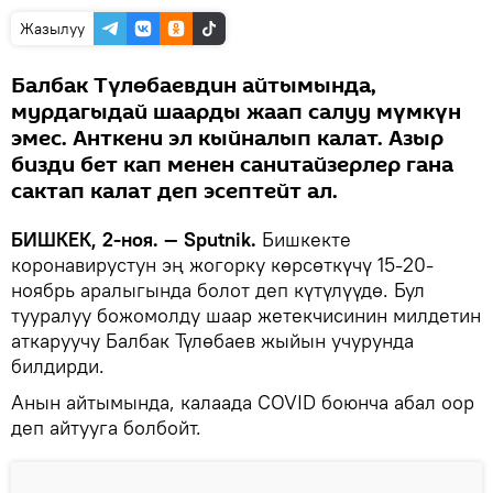
Жазылуу
Балбак Түлөбаевдин айтымында,
мурдагыдай шаарды жаап салуу мүмкүн
эмес. Анткени эл кыйналып калат. Азыр
бизди бет кап менен санитайзерлер гана
сактап калат деп эсептейт ал.
БИШКЕК, 2-ноя. — Sputnik.
Бишкекте
коронавирустун эң жогорку көрсөткүчү 15-20-
ноябрь аралыгында болот деп күтүлүүдө. Бул
тууралуу божомолду шаар жетекчисинин милдетин
аткаруучу Балбак Түлөбаев жыйын учурунда
билдирди.
Анын айтымында, калаада COVID боюнча абал оор
деп айтууга болбойт.