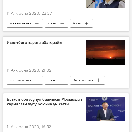
11 Аяк оона 2020, 22:27
Жаңылыктар
Коом
Азия
Дүйнөдө
Өзбекстан
Шавкат Мирзиёев
Саида Мирзиёева
Ишембиге карата аба ырайы
небере
11 Аяк оона 2020, 21:02
Жаңылыктар
Коом
Кыргызстан
аба ырайы
Баткен облусунун башчысы Москвадан
кармалган уулу боюнча үн катты
11 Аяк оона 2020, 19:52