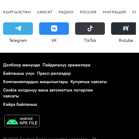
КЫРГЫЗСТАН
САЯСАТ
РАДИО
РОССИЯ
МИГРАЦИЯ
СП
Telegram
VK
ТikТоk
Rutube
Долбоор жөнүндө
Пайдалануу эрежелери
Байланыш үчүн
Пресс-релиздер
Компаниялардын жаңылыктары
Купуялык саясаты
Cookie колдонуу жана автоматтык логирлөө
саясаты
Кайра байланыш
© 2026 Sputnik Бардык укуктар корголгон. 18+