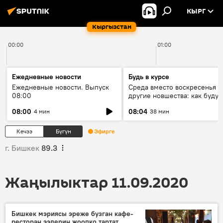
КЫРГ
Кыргызстан
00:00
01:00
Ежедневные новости
Будь в курсе
Ежедневные новости. Выпуск
Среда вместо воскресенья и
08:00
другие новшества: как будут
проходить выборы в КР?
08:00
08:04
4 мин
38 мин
Кечээ
Бүгүн
Эфирге
г. Бишкек
89.3
Жаңылыктар 11.09.2020
Бишкек мэриясы эреже бузган кафе-
ресторан ээлерин жоопко тартат