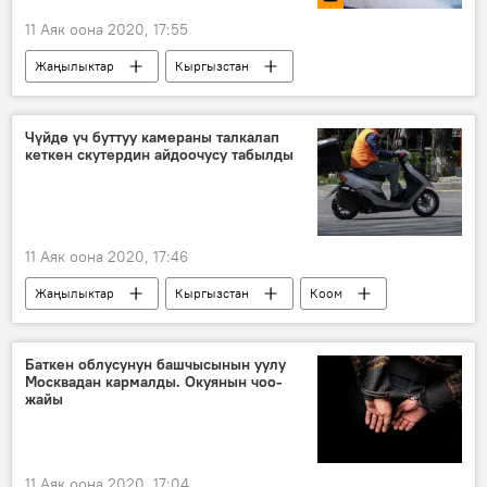
11 Аяк оона 2020, 17:55
Жаңылыктар
Кыргызстан
Окуялар
Ош
милиция
кармоо
сабоо
Видео
Чүйдө үч буттуу камераны талкалап
кеткен скутердин айдоочусу табылды
Мультимедиа
11 Аяк оона 2020, 17:46
Жаңылыктар
Кыргызстан
Коом
Чүй облусу
айдоочу
камера
чыгым
Баткен облусунун башчысынын уулу
Москвадан кармалды. Окуянын чоо-
жайы
11 Аяк оона 2020, 17:04