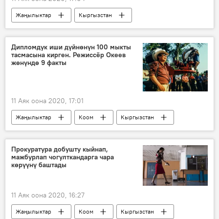
Жаңылыктар
Кыргызстан
Окуялар
алдамчылык
кармоо
Москва
Дипломдук иши дүйнөнүн 100 мыкты
тасмасына кирген. Режиссёр Океев
жөнүндө 9 факты
11 Аяк оона 2020, 17:01
Жаңылыктар
Коом
Кыргызстан
Маданият
режиссер
Төлөмүш Океев
факты
Прокуратура добушту кыйнап,
мажбурлап чогулткандарга чара
Кыргыздын көркөм өнөрү, белгилүү инсандары жөнүндө фактылар
көрүүнү баштады
11 Аяк оона 2020, 16:27
Жаңылыктар
Коом
Кыргызстан