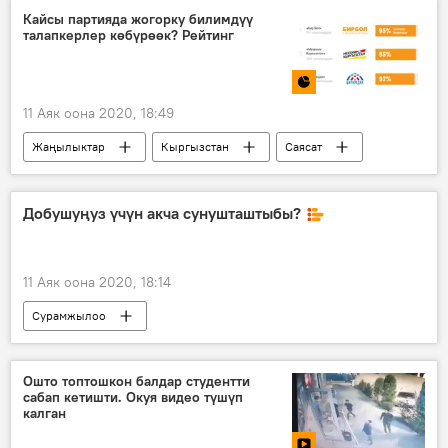
издөө
милиция
шектүү
Кайсы партияда жогорку билимдүү
талапкерлер көбүрөөк? Рейтинг
11 Аяк оона 2020, 18:49
Жаңылыктар
Кыргызстан
Саясат
Инфографика
Мультимедиа
саясый партия
талапкер
депутат
Добушуңуз үчүн акча сунушташтыбы?
шайлоо
билим
Шайлоо-2020
Жогорку Кеңешти шайлоонун жыйынтыгы
11 Аяк оона 2020, 18:14
Сурамжылоо
Ошто топтошкон балдар студентти
сабап кетишти. Окуя видео түшүп
калган