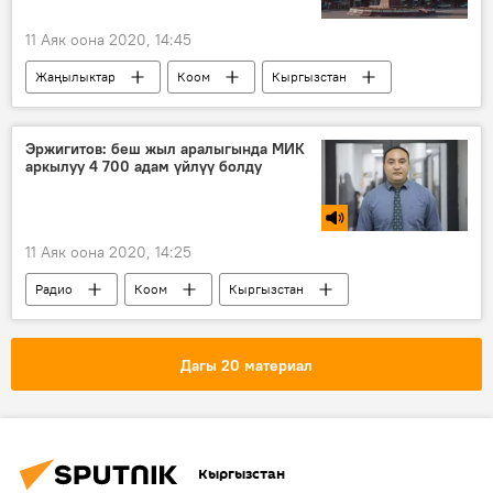
11 Аяк оона 2020, 14:45
Жаңылыктар
Коом
Кыргызстан
Жалал-Абад
Бишкек
Баткен
каттам
Эржигитов: беш жыл аралыгында МИК
аркылуу 4 700 адам үйлүү болду
11 Аяк оона 2020, 14:25
Радио
Коом
Кыргызстан
ипотекалык насыя
пандемия
жеңилдик
Мелис Эржигитов
Дагы 20 материал
Кыргызстан