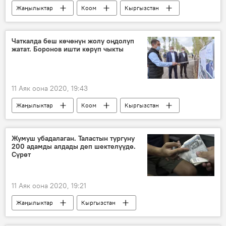
Жаңылыктар
Коом
Кыргызстан
алдамчылык
шектүү
Баткен
өкүл
шылуун
автоунаа
Чаткалда беш көчөнүн жолу оңдолуп
жатат. Боронов ишти көрүп чыкты
11 Аяк оона 2020, 19:43
Жаңылыктар
Коом
Кыргызстан
Кубатбек Боронов
жол
оңдоо
айыл
Чаткал
Жумуш убадалаган. Таластын тургуну
200 адамды алдады деп шектелүүдө.
Сүрөт
11 Аяк оона 2020, 19:21
Жаңылыктар
Кыргызстан
Окуялар
Талас
алдамчылык