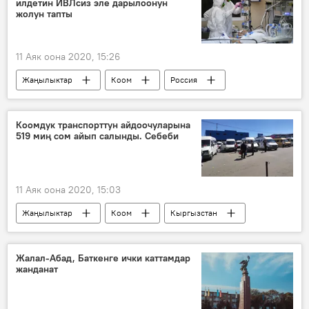
илдетин ИВЛсиз эле дарылоонун
чек арачы
жолун тапты
11 Аяк оона 2020, 15:26
Жаңылыктар
Коом
Россия
Дүйнөдө
коронавирус
окумуштуулар
дарылоо
Коомдук транспорттун айдоочуларына
519 миң сом айып салынды. Себеби
Дүйнөгө жайылган коронавирус
11 Аяк оона 2020, 15:03
Жаңылыктар
Коом
Кыргызстан
коомдук транспорт
айып
Жалал-Абад, Баткенге ички каттамдар
жанданат