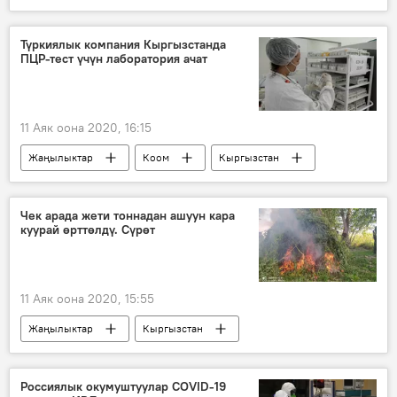
Башкы прокуратура
шайлоо
добуш
сатуу-сатып алуу
Түркиялык компания Кыргызстанда
ПЦР-тест үчүн лаборатория ачат
Шайлоо-2020
11 Аяк оона 2020, 16:15
Жаңылыктар
Коом
Кыргызстан
коронавирус
лаборатория
компания
Түркия
Чек арада жети тоннадан ашуун кара
куурай өрттөлдү. Сүрөт
Коронавируска байланыштуу Кыргызстандагы кырдаал
11 Аяк оона 2020, 15:55
Жаңылыктар
Кыргызстан
Окуялар
Жалал-Абад облусу
Баткен облусу
кара куурай
Россиялык окумуштуулар COVID-19