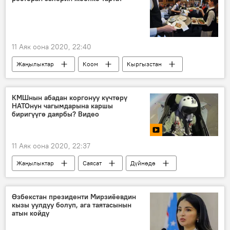
11 Аяк оона 2020, 22:40
Жаңылыктар
Коом
Кыргызстан
Бишкек
кафе
ресторан
көзөмөл
коронавирус
КМШнын абадан коргонуу күчтөрү
НАТОнун чагымдарына каршы
биригүүгө даярбы? Видео
11 Аяк оона 2020, 22:37
Жаңылыктар
Саясат
Дүйнөдө
Видео
Мультимедиа
КМШ
НАТО
машыгуу
учак
Өзбекстан президенти Мирзиёевдин
кызы уулдуу болуп, ага таятасынын
асман
Россия
атын койду