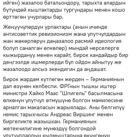
ийген) жазалоо батальондору, тарыхта алардын
бүтүндөй кыштактарды тургундары менен кошо
өрттөгөн учурлары бар.
Жеңүүчүлөрдүн урпактары (анын ичинде
антисоветтик ревизионизм жана улутчулдардын
жан жөкөрлөрүн даңазалоо расмий идеология
болуп саналган өлкөлөр) мындай нерселерге
кыжырдануу менен карайт, бирок кандайдыр бир
деңгээлде ишмерлерди бул ойдон айнытуу же
жазалоодо алсыз экендигин да аңдашат.
Бирок жардам күтпөгөн жерден – Германиянын
дал өзүнөн келбеспи. ФРГнын тышкы иштер
министри Хайко Маас "Шпигель" басылмасына
өлкөнүн улутчул өтмүшүнө болгон мамилесине
арналган макаласын жарыялады. Аны белгилүү
немис тарыхчысы Андреас Виршинг менен
биргеликте жазышкан. Германиянын
жетекчилигине мүнөздүү болгондой
улутчулдардын кылмыштарына өкүнгөнүн