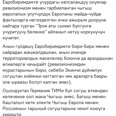
Евробиримдикте учурдагы капсалаңдуу окуялар
ревизионизм менен тарбияланган чыгыш
европалык улутчулдук Европаны майда-чүйдө
фактыларга негизделген ички ажырым дооруна
кайтара турган "Троя аты сымал бүлгүнгө
учуратуучу белекке" айланып кетүү коркунучун
күчөтөт.
Анын гүлдөшү Евробиримдикти бири-бири менен
кайрадан жаңжалдашкан, анын ичинде
территориалдык маселелер боюнча да араздашкан
өлкөлөргө чачырайт (ревизионизмдин
мурастарынын бири, себеби Экинчи дүйнөлүк
согуштан кийинки катталган чек араларга баары
эле ыраазы болуп калган эмес).
Ошондуктан Германия ТИМи бул согуш өткөндөн
келечекке ооп жана Чыгыш эмес, Батыш менен
башталып кете электе Чыгыш Европа менен
Россиянын тарыхый согуштарына чекит коюуга
киришти.