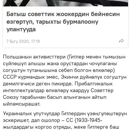
Батыш советтик жоокердин бейнесин
өзгөртүп, тарыхты бурмалоону
улантууда
7 Бугу 2020, 17:19
Польшанын активисттери (Гитлер менен тымызын
сүйлөшүп алышы жана орустардан чочулаганы
согуштун тутанышына себеп болгон өлкөлөр)
СССР курмандык эмес, Экинчи дүйнөлүк согуштун
демилгечиси деген пикирде. Прибалтикалык
интеллектуалдар өлкөлөрү каардуу Советтер
Союзу тарабынан басып алынганын айтып
ыйламсырашат.
Украиналык улутчулдар Гитлердин үзөңгүлөштөрүн
эскеришет, дал ошолор – СС (1933-1945-
жылдардагы коргоо отряды, жеке Гитлерге баш