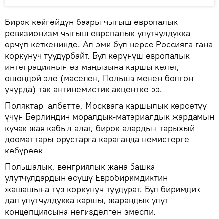
Бирок көйгөйдүн баары чыгыш европалык
ревизионизм чыгыш европалык улутчулдукка
өрчүп кеткенинде. Ал эми бул нерсе Россияга гана
коркунуч туудурбайт. Бул көрүнүш европалык
интеграциянын өз маңызына каршы келет,
ошондой эле (маселен, Польша менен болгон
учурда) так антинемистик акцентке ээ.
Поляктар, албетте, Москвага каршылык көрсөтүү
үчүн Берлиндин моралдык-материалдык жардамын
кучак жая кабыл алат, бирок алардын тарыхый
дооматтары орустарга караганда немистерге
көбүрөөк.
Польшалык, венгриялык жана башка
улутчулдардын өсүшү Евробиримдиктин
жашашына түз коркунуч туудурат. Бул биримдик
дал улутчулдукка каршы, жарандык улут
концепциясына негизделген эмеспи.