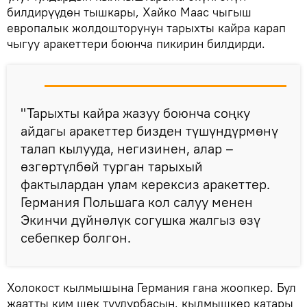
билдирүүдөн тышкары, Хайко Маас чыгыш
европалык жолдошторунун тарыхты кайра карап
чыгуу аракеттери боюнча пикирин билдирди.
"Тарыхты кайра жазуу боюнча соңку
айдагы аракеттер бизден түшүндүрмөнү
талап кылууда, негизинен, алар –
өзгөртүлбөй турган тарыхый
фактылардан улам керексиз аракеттер.
Германия Польшага кол салуу менен
Экинчи дүйнөлүк согушка жалгыз өзү
себепкер болгон.
Холокост кылмышына Германия гана жоопкер. Бул
жаатты ким шек туудурбасын, кылмышкер катары