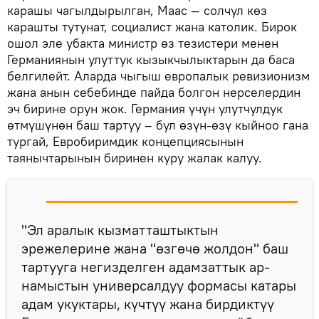
карашы чагылдырылган, Маас — солчул көз
карашты тутунат, социалист жана католик. Бирок
ошол эле убакта министр өз тезистери менен
Германиянын улуттук кызыкчылыктарын да баса
белгилейт. Аларда чыгыш европалык ревизионизм
жана анын себебинде пайда болгон нерселердин
эч бирине орун жок. Германия үчүн улутчулдук
өтмүшүнөн баш тартуу – бул өзүн-өзү кыйноо гана
тургай, Евробиримдик концепциясынын
таянычтарынын биринен куру жалак калуу.
"Эл аралык кызматташтыктын
эрежелерине жана "өзгөчө жолдон" баш
тартууга негизделген адамзаттык ар-
намыстын универсалдуу формасы катары
адам укуктары, күчтүү жана бирдиктүү