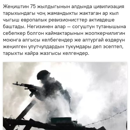
Жеңиштин 75 жылдыгынын алдында цивилизация
тарыхындагы чоң жамандыкты жактаган ар кыл
чыгыш европалык ревизионисттер активдеше
баштады. Негизинен алар — согуштун тутанышына
себепкер болгон каймактарынын жоопкерчилигин
моюнга алгысы келбегендер же алтургай өздөрүн
жеңилген улутчулдардын тукумдары деп эсептеп,
тарыхты кайра жазгысы келгендер.