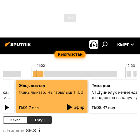
КЫРГ
Кыргызстан
11:02
12:00
Жаңылыктар
Тема дня
ска»:
Жаңылыктар. Чыгарылыш 11:00
VI Дүйнөлүк көчмөндө
х и
оюндарына саналуу кү
калды: даярдык иштер
эфир
11:01
11:08
7 мин
47 мин
этапка жетти?
Кечээ
Бүгүн
г. Бишкек
89.3