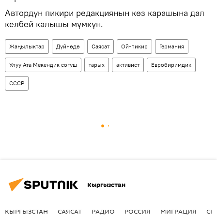
Автордун пикири редакциянын көз карашына дал
келбей калышы мүмкүн.
Жаңылыктар
Дүйнөдө
Саясат
Ой-пикир
Германия
Улуу Ата Мекендик согуш
тарых
активист
Евробиримдик
СССР
Кыргызстан
КЫРГЫЗСТАН
САЯСАТ
РАДИО
РОССИЯ
МИГРАЦИЯ
СП