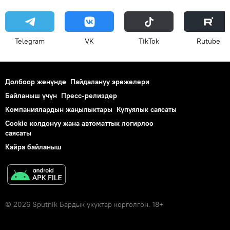
Telegram
VK
ТikТоk
Rutube
Долбоор жөнүндө
Пайдалануу эрежелери
Байланыш үчүн
Пресс-релиздер
Компаниялардын жаңылыктары
Купуялык саясаты
Cookie колдонуу жана автоматтык логирлөө
саясаты
Кайра байланыш
© 2026 Sputnik Бардык укуктар корголгон. 18+