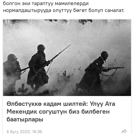
болгон эки тараптуу мамилелерди
нормалдаштырууда олуттуу бөгөт болуп саналат.
Өлбөстүккө кадам шилтей: Улуу Ата
Мекендик согуштун биз билбеген
баатырлары
6 Бугу 2020, 16:36