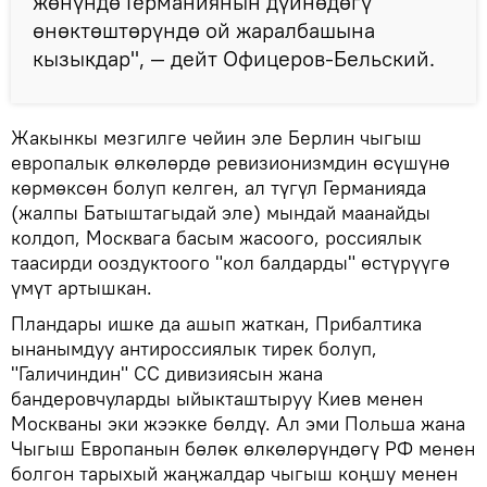
жөнүндө Германиянын дүйнөдөгү
өнөктөштөрүндө ой жаралбашына
кызыкдар", — дейт Офицеров-Бельский.
Жакынкы мезгилге чейин эле Берлин чыгыш
европалык өлкөлөрдө ревизионизмдин өсүшүнө
көрмөксөн болуп келген, ал түгүл Германияда
(жалпы Батыштагыдай эле) мындай маанайды
колдоп, Москвага басым жасоого, россиялык
таасирди ооздуктоого "кол балдарды" өстүрүүгө
үмүт артышкан.
Пландары ишке да ашып жаткан, Прибалтика
ынанымдуу антироссиялык тирек болуп,
"Галичиндин" СС дивизиясын жана
бандеровчуларды ыйыкташтыруу Киев менен
Москваны эки жээкке бөлдү. Ал эми Польша жана
Чыгыш Европанын бөлөк өлкөлөрүндөгү РФ менен
болгон тарыхый жаңжалдар чыгыш коңшу менен