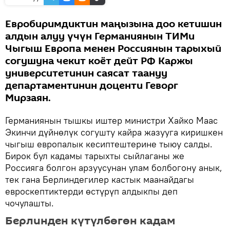
Евробиримдиктин маңызына доо кетишин
алдын алуу үчүн Германиянын ТИМи
Чыгыш Европа менен Россиянын тарыхый
согушуна чекит коёт дейт РФ Каржы
университетинин саясат таануу
департаментинин доценти Геворг
Мирзаян.
Германиянын тышкы иштер министри Хайко Маас
Экинчи дүйнөлүк согушту кайра жазууга киришкен
чыгыш европалык кесиптештерине тыюу салды.
Бирок бул кадамы тарыхты сыйлаганы же
Россияга болгон арзуусунан улам болбогону анык,
тек гана Берлиндегилер кастык маанайдагы
евроскептиктерди өстүрүп алдыкпы деп
чочулашты.
Берлинден күтүлбөгөн кадам