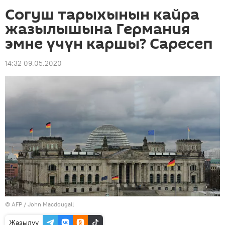
Согуш тарыхынын кайра
жазылышына Германия
эмне үчүн каршы? Саресеп
14:32 09.05.2020
©
AFP
/ John Macdougall
Жазылуу