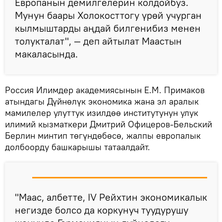
Европанын демилгелерин колдойбуз.
Мунун баары Холокосттогу үрөй учурган
кылмыштарды аңдай билгенибиз менен
толукталат", — деп айтылат Маастын
макаласында.
Россия Илимдер академиясынын Е.М. Примаков
атындагы Дүйнөлүк экономика жана эл аралык
мамилелер улуттук изилдөө институтунун улук
илимий кызматкери Дмитрий Офицеров-Бельский
Берлин минтип төгүндөбөсө, жалпы европалык
долбоорду башкарышы татаалдайт.
"Маас, албетте, IV Рейхтин экономикалык
негизде болсо да коркунуч туудурушу