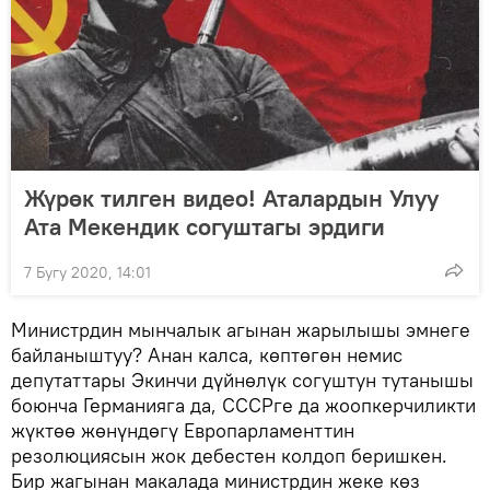
Жүрөк тилген видео! Аталардын Улуу
Ата Мекендик согуштагы эрдиги
7 Бугу 2020, 14:01
Министрдин мынчалык агынан жарылышы эмнеге
байланыштуу? Анан калса, көптөгөн немис
депутаттары Экинчи дүйнөлүк согуштун тутанышы
боюнча Германияга да, СССРге да жоопкерчиликти
жүктөө жөнүндөгү Европарламенттин
резолюциясын жок дебестен колдоп беришкен.
Бир жагынан макалада министрдин жеке көз