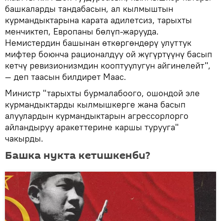
башкаларды тандабасын, ал кылмыштын
курмандыктарына карата адилетсиз, тарыхты
менчиктеп, Европаны бөлүп-жарууда.
Немистердин башынан өткөргөндөрү улуттук
мифтер боюнча рационалдуу ой жүгүртүүнү басып
кетчү ревизионизмдин кооптуулугун айгинелейт",
— деп таасын билдирет Маас.
Министр "тарыхты бурмалабоого, ошондой эле
курмандыктарды кылмышкерге жана басып
алуулардын курмандыктарын агрессорлорго
айландыруу аракеттерине каршы турууга"
чакырды.
Башка нукта кетишкенби?