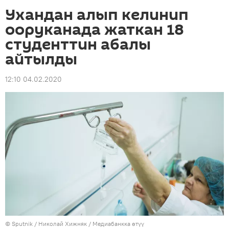
Ухандан алып келинип
ооруканада жаткан 18
студенттин абалы
айтылды
12:10 04.02.2020
©
Sputnik
/ Николай Хижняк
/
Медиабанкка өтүү