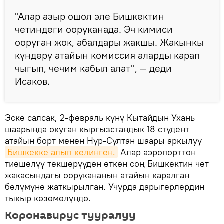
"Алар азыр ошол эле Бишкектин
четиндеги ооруканада. Эч кимиси
ооруган жок, абалдары жакшы. Жакынкы
күндөрү атайын комиссия аларды карап
чыгып, чечим кабыл алат", — деди
Исаков.
Эске салсак, 2-февраль күнү Кытайдын Ухань
шаарында окуган кыргызстандык 18 студент
атайын борт менен Нур-Султан шаары аркылуу
Бишкекке алып келинген.
Алар аэропорттон
тиешелүү текшерүүдөн өткөн соң Бишкектин чет
жакасындагы оорукананын атайын каралган
бөлүмүнө жаткырылган. Учурда дарыгерлердин
тыкыр көзөмөлүндө.
Коронавирус тууралуу