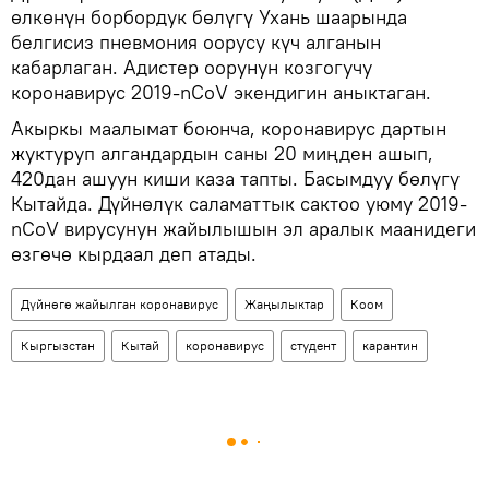
өлкөнүн борбордук бөлүгү Ухань шаарында
белгисиз пневмония оорусу күч алганын
кабарлаган. Адистер оорунун козгогучу
коронавирус 2019-nCoV экендигин аныктаган.
Акыркы маалымат боюнча, коронавирус дартын
жуктуруп алгандардын саны 20 миңден ашып,
420дан ашуун киши каза тапты. Басымдуу бөлүгү
Кытайда. Дүйнөлүк саламаттык сактоо уюму 2019-
nCoV вирусунун жайылышын эл аралык маанидеги
өзгөчө кырдаал деп атады.
Дүйнөгө жайылган коронавирус
Жаңылыктар
Коом
Кыргызстан
Кытай
коронавирус
студент
карантин