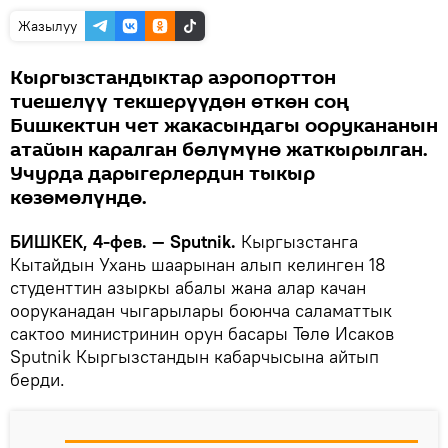
Жазылуу
Кыргызстандыктар аэропорттон
тиешелүү текшерүүдөн өткөн соң
Бишкектин чет жакасындагы оорукананын
атайын каралган бөлүмүнө жаткырылган.
Учурда дарыгерлердин тыкыр
көзөмөлүндө.
БИШКЕК, 4-фев. — Sputnik.
Кыргызстанга
Кытайдын Ухань шаарынан алып келинген 18
студенттин азыркы абалы жана алар качан
ооруканадан чыгарылары боюнча саламаттык
сактоо министринин орун басары Төлө Исаков
Sputnik Кыргызстандын кабарчысына айтып
берди.