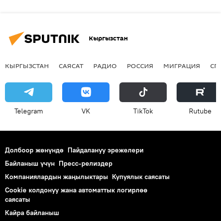
Кыргызстан
КЫРГЫЗСТАН
САЯСАТ
РАДИО
РОССИЯ
МИГРАЦИЯ
СП
Telegram
VK
ТikТоk
Rutube
Долбоор жөнүндө
Пайдалануу эрежелери
Байланыш үчүн
Пресс-релиздер
Компаниялардын жаңылыктары
Купуялык саясаты
Cookie колдонуу жана автоматтык логирлөө
саясаты
Кайра байланыш