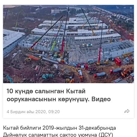
10 күндө салынган Кытай
ооруканасынын көрүнүшү. Видео
4 Бирдин айы 2020, 09:20
Кытай бийлиги 2019-жылдын 31-декабрында
Дүйнөлүк саламаттык сактоо уюмуна (ДСУ)