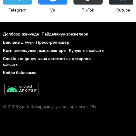
Telegram
VK
ТikТоk
Rutube
Долбоор жөнүндө
Пайдалануу эрежелери
Байланыш үчүн
Пресс-релиздер
Компаниялардын жаңылыктары
Купуялык саясаты
Cookie колдонуу жана автоматтык логирлөө
саясаты
Кайра байланыш
© 2026 Sputnik Бардык укуктар корголгон. 18+