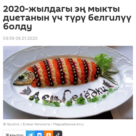
2020-жылдагы эң мыкты
диетанын үч түрү белгилүү
болду
09:59 06.01.2020
©
Sputnik
/ Елена Чепинога
/
Медиабанкка өтүү
Жазылуу