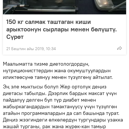
150 кг салмак таштаган киши
арыктоонун сырлары менен бөлүштү.
Сүрөт
21 Бештин айы 2019, 10:34
Маалыматта тизме диетологдордун,
нутриционисттердин жана окумуштуулардын
иликтөөсүнө таянуу менен түзүлгөнү айтылат.
Эң эле мыктысы болуп Жер ортолук деңиз
диетасы табылды. Дээрлик бардык максат үчүн
пайдалуу делген бул түр диабет менен
жабыркагандардын тамактануусу үчүн түзүлгөн
атайын программалардын да сап башында турат.
Деңиз жээгиндеги өлкөлөрдүн тургундары узакка
жашай турганы, рак жана жүрөк-кан тамыр