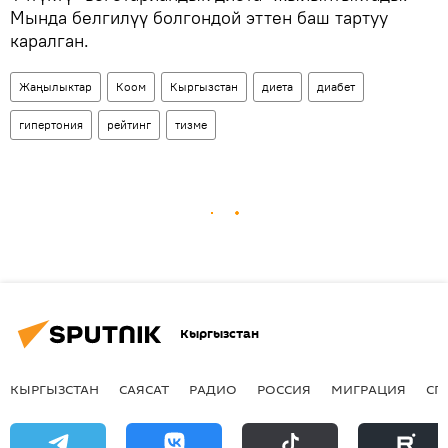
Мында белгилүү болгондой эттен баш тартуу
каралган.
Жаңылыктар
Коом
Кыргызстан
диета
диабет
гипертония
рейтинг
тизме
Кыргызстан
КЫРГЫЗСТАН
САЯСАТ
РАДИО
РОССИЯ
МИГРАЦИЯ
СП