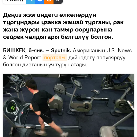
Деңиз жээгиндеги өлкөлөрдүн
тургундары узакка жашай турганы, рак
жана жүрөк-кан тамыр ооруларына
сейрек чалдыгары белгилүү болгон.
БИШКЕК, 6-янв. — Sputnik.
Американын U.S. News
& World Report
порталы
дүйнөдөгү популярдуу
болгон диетанын үч түрүн атады.