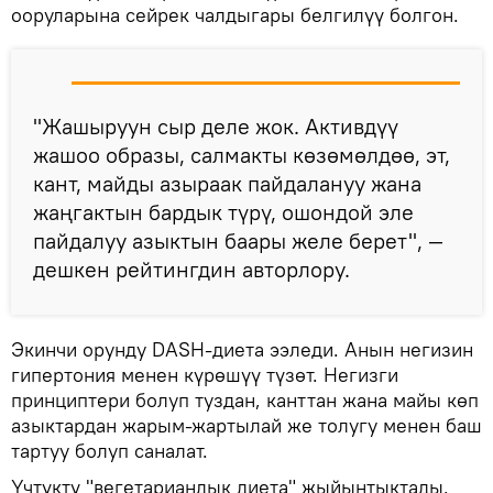
ооруларына сейрек чалдыгары белгилүү болгон.
"Жашыруун сыр деле жок. Активдүү
жашоо образы, салмакты көзөмөлдөө, эт,
кант, майды азыраак пайдалануу жана
жаңгактын бардык түрү, ошондой эле
пайдалуу азыктын баары желе берет", —
дешкен рейтингдин авторлору.
Экинчи орунду DASH-диета ээледи. Анын негизин
гипертония менен күрөшүү түзөт. Негизги
принциптери болуп туздан, канттан жана майы көп
азыктардан жарым-жартылай же толугу менен баш
тартуу болуп саналат.
Үчтүктү "вегетариандык диета" жыйынтыктады.