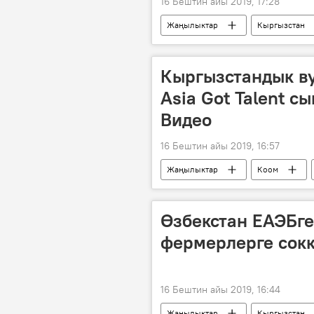
16 Бештин айы 2019, 17:28
Жаңылыктар
Кыргызстан
насыя
инфляция
с
Кыргызстандык ву
Asia Got Talent с
Видео
16 Бештин айы 2019, 16:57
Жаңылыктар
Коом
Мультимедиа
талант
Өзбекстан ЕАЭБге
фермерлерге сокк
16 Бештин айы 2019, 16:44
Жаңылыктар
Кыргызстан