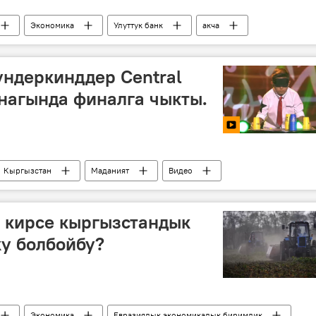
Экономика
Улуттук банк
акча
ом
ндеркинддер Central
ынагында финалга чыкты.
Кыргызстан
Маданият
Видео
сынак
 кирсе кыргызстандык
у болбойбу?
Экономика
Евразиялык экономикалык биримдик