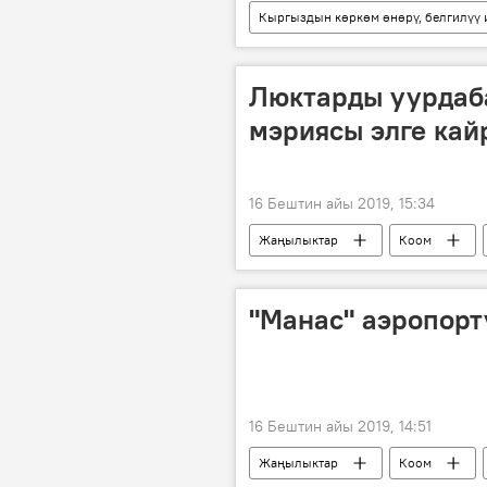
Кыргыздын көркөм өнөрү, белгилүү
Кыргызстан
Миталип Мамы
факты
Люктарды уурдаб
мэриясы элге ка
16 Бештин айы 2019, 15:34
Жаңылыктар
Коом
люк
жол
"Манас" аэропор
16 Бештин айы 2019, 14:51
Жаңылыктар
Коом