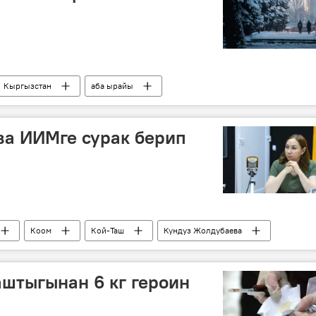
Кыргызстан
аба ырайы
ва ИИМге сурак берип
Коом
Кой-Таш
Кундуз Жолдубаева
амбаевдин Кой-Таштагы үйүндөгү атайын операция
штыгынан 6 кг героин