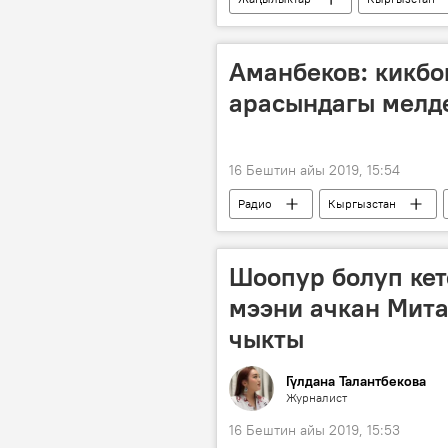
Өзбекстан
атаандаштык
Аманбеков: кикбо
арасындагы мелд
16 Бештин айы 2019, 15:54
Радио
Кыргызстан
Спорт
Шоопур болуп кет
мээни ачкан Мит
чыкты
Гүлдана Талантбекова
Журналист
16 Бештин айы 2019, 15:53