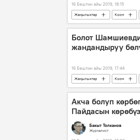
16 Бештин айы 2019, 18:15
Жаңылыктар
Коом
чек ара
Болот Шамшиевди
жандандыруу бөл
16 Бештин айы 2019, 17:44
Жаңылыктар
Коом
оорукана
дарылоо
Акча болуп көрбө
Пайдасын көрөбүз
Бакыт Толканов
Журналист