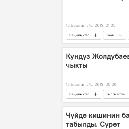
16 Бештин айы 2019, 21:03
Жаңылыктар
Коом
Кундуз Жолдубае
чыкты
16 Бештин айы 2019, 20:26
Жаңылыктар
Кыргызстан
милиция
сурак
Ат
Чүйдө кишинин ба
табылды. Сүрөт