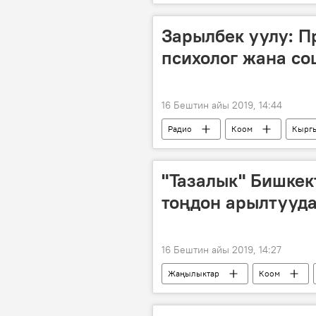
Зарылбек уулу: П
психолог жана со
16 Бештин айы 2019, 14:44
Радио
Коом
Кыргы
"Тазалык" Бишкек
тоңдон арылтууда
16 Бештин айы 2019, 14:27
Жаңылыктар
Коом
кар
тазалоо
МП "Т