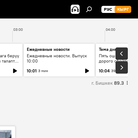
РУС
КЫРГ
03:00
04:00
Ежедневные новости
Тема дня
ага берүү
Ежедневные новости. Выпуск
Пять ошибок котор
 талаптар
10:00
дорого обойтись п
жилья
10:01
10:04
3 мин
39 мин
г. Бишкек
89.3