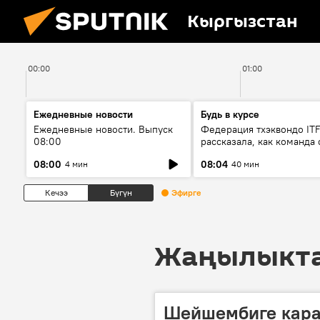
Кыргызстан
00:00
01:00
Ежедневные новости
Будь в курсе
Ежедневные новости. Выпуск
Федерация тхэквондо IT
08:00
рассказала, как команда 
жертвой мошенников
08:00
08:04
4 мин
40 мин
Кечээ
Бүгүн
Эфирге
Жаңылыктар
Шейшембиге кара