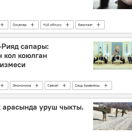
Окуялар
Чүй облусу
баңгизат
-Рияд сапары:
 кол коюлган
тизмеси
Экономика
Саясат
Сауд Аравиясы
 арасында уруш чыкты.