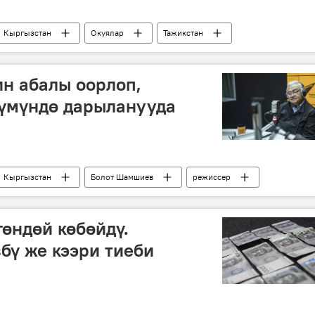
Кыргызстан
Окуялар
Тажикстан
н абалы оорлоп,
үмүндө дарыланууда
Кыргызстан
Болот Шамшиев
режиссер
гөндөй көбөйдү.
бү же кээри тиеби