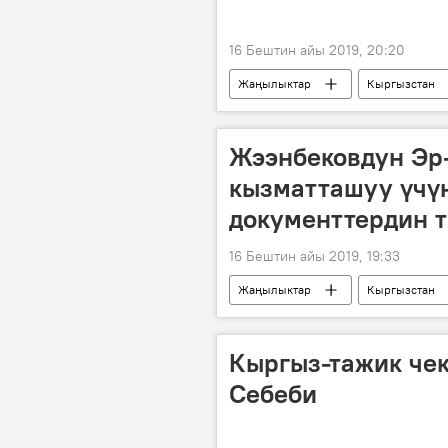
16 Бештин айы 2019, 20:20
Жаңылыктар
Кыргызстан
кылмыш
Жээнбековдун Эр
кызматташуу үчүн
документтердин 
16 Бештин айы 2019, 19:33
Жаңылыктар
Кыргызстан
документ
Кыргыз-тажик чек
Себеби