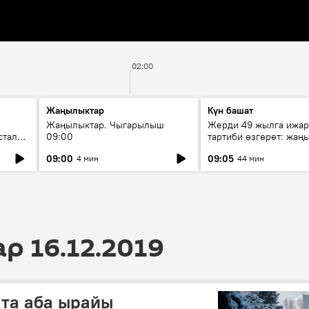
02:00
Жаңылыктар
Күн башат
F
Жаңылыктар. Чыгарылыш
Жерди 49 жылга ижар
стала
09:00
тартиби өзгөрөт: жаңы
эмнени көздөйт?
09:00
09:05
4 мин
44 мин
 16.12.2019
та аба ырайы