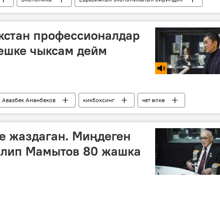
кстан профессионалдар
ешке чыксам дейм
Авазбек Аманбеков
кикбоксинг
чет өлкө
е жаздаган. Миңдеген
алип Мамытов 80 жашка