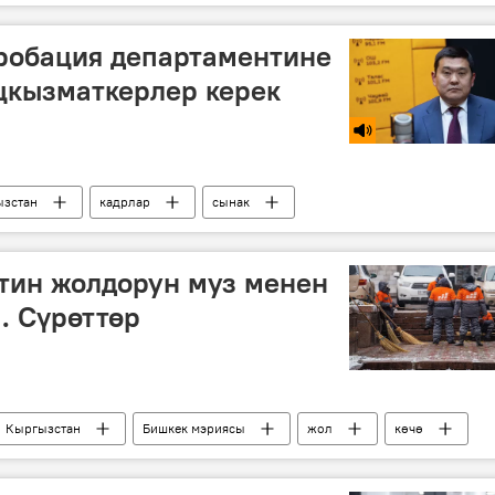
робация департаментине
цкызматкерлер керек
зстан
кадрлар
сынак
тин жолдорун муз менен
. Сүрөттөр
Кыргызстан
Бишкек мэриясы
жол
көчө
азалык"