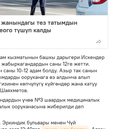
н жанындагы тез татымдын
еого түшүп калды
ам кызматынын башкы дарыгери Искендер
 жабыркагандардын саны 12ге жетти.
саны 10-12 адам болду. Азыр так санын
ымдарды ооруканага өз алдынча алып
гизинен көпчүлүгү күйгөндөр жана катуу
 Шаяхметов.
андардын үчөө №3 шаардык медициналык
алык ооруканасына жиберилди деп
, Эркиндик бульвары менен Чүй