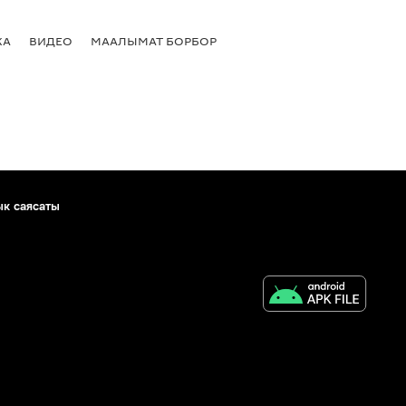
КА
ВИДЕО
МААЛЫМАТ БОРБОР
ык саясаты