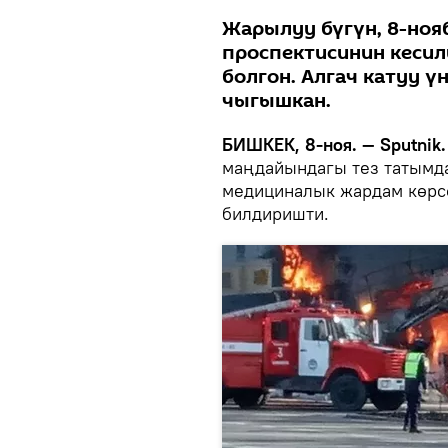
Жарылуу бүгүн, 8-ноя
проспектисинин кесил
болгон. Алгач катуу ү
чыгышкан.
БИШКЕК, 8-ноя. — Sputnik.
маңдайындагы тез татымда
медициналык жардам көрсө
билдиришти.