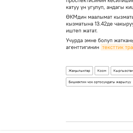
проспектисинин кесилишин
катуу үн угулуп, андагы к
ӨКМдин маалымат кызматы
кызматына 13.42де чакыруу
иштеп жатат.
Учурда эмне болуп жаткан
агенттигинин
тексттик тр
Жаңылыктар
Коом
Кыргызста
Бишкектин чок ортосундагы жарылуу