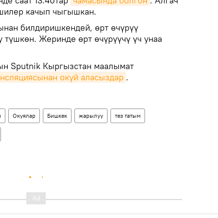
де саат 13:40тар
чамасында болгон
. Алгач
ишилер качып чыгышкан.
нан билдиришкендей, өрт өчүрүү
 түшкөн. Жеринде өрт өчүрүүчү үч унаа
ын Sputnik Кыргызстан маалымат
ансляциясынан окуй аласыздар
.
н
Окуялар
Бишкек
жарылуу
тез татым