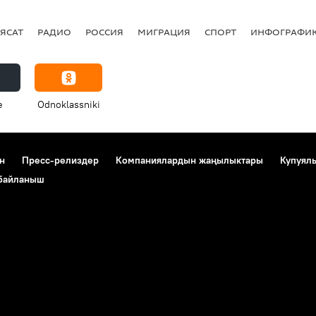
ЯСАТ
РАДИО
РОССИЯ
МИГРАЦИЯ
СПОРТ
ИНФОГРАФИ
e
Odnoklassniki
н
Пресс-релиздер
Компаниялардын жаңылыктары
Купуял
 байланыш