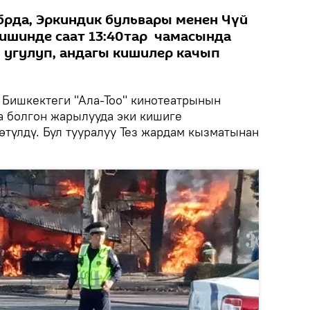
брда, Эркиндик бульвары менен Чүй
ишинде саат 13:40тар чамасында
н угулуп, андагы кишилер качып
Бишкектеги "Ала-Тоо" кинотеатрынын
 болгон жарылууда эки кишиге
түлдү. Бул тууралуу Тез жардам кызматынан