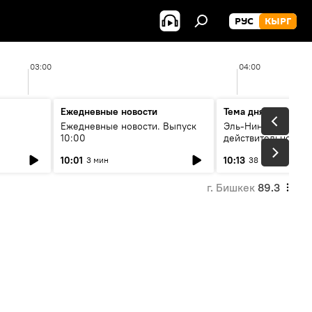
РУС
КЫРГ
03:00
04:00
Ежедневные новости
Тема дня
Ежедневные новости. Выпуск
Эль-Ниньо, жара и 
10:00
действительно вли
 өнүгүү
погоду в Кыргызст
10:01
10:13
3 мин
38 мин
г. Бишкек
89.3