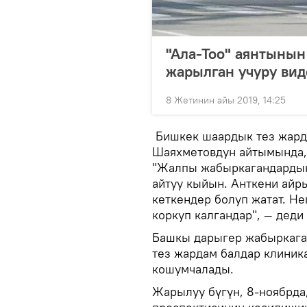
"Ала-Тоо" аянтыны
жарылган учуру вид
8 Жетинин айы 2019, 14:25
Бишкек шаардык тез жард
Шаяхметовдун айтымында,
"Жалпы жабыркагандардын 
айтуу кыйын. Анткени айр
кеткендер болуп жатат. Не
коркуп калгандар", — деди
Башкы дарыгер жабыркаг
тез жардам балдар клиник
кошумчалады.
Жарылуу бүгүн, 8-ноябрда