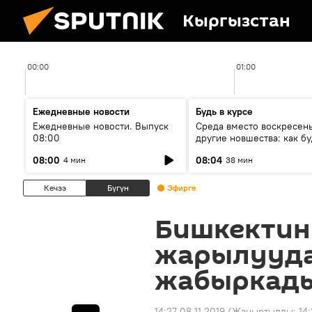
Кыргызстан
00:00
01:00
Ежедневные новости
Будь в курсе
Ежедневные новости. Выпуск
Среда вместо воскресень
08:00
другие новшества: как бу
проходить выборы в КР?
08:00
08:04
4 мин
38 мин
Кечээ
Бүгүн
Эфирге
Бишкектин
жарылууда
жабыркад
14:27 08.11.2019
(Жаңыртылды:
14: