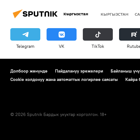
Кыргызстан
КЫРГЫЗСТАН
СА
Telegram
VK
ТikТоk
Rutub
Долбоор жөнүндө
Пайдалануу эрежелери
Байланыш үчү
Cookie колдонуу жана автоматтык логирлөө саясаты
Кайра
© 2026 Sputnik Бардык укуктар корголгон. 18+