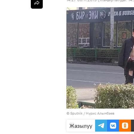
©
Sputnik
/ Нурис Алымбаев
Жазылуу