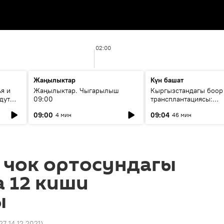
02:00
Жаңылыктар
Күн башат
я и
Жаңылыктар. Чыгарылыш
Кыргызстандагы боор
дут
09:00
трансплантациясы:
жетишкендиктер жана
09:00
09:04
4 мин
46 мин
келечеги
 чок ортосундагы
 12 киши
ы
27 14.12.2021
)