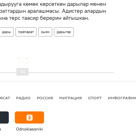
андырууга көмөк көрсөткөн дарылар менен
араттардын аралашмасы. Адистер алардын
а терс таасир берерин айтышкан.
дары
препарат
зыян
дарыгер
ЯСАТ
РАДИО
РОССИЯ
МИГРАЦИЯ
СПОРТ
ИНФОГРАФИ
e
Odnoklassniki