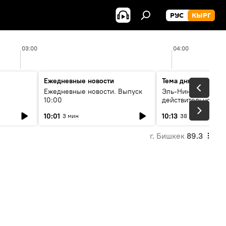
РУС
КЫРГ
03:00
04:00
Ежедневные новости
Тема дня
Ежедневные новости. Выпуск
Эль-Ниньо, жара и 
10:00
действительно вли
 өнүгүү
погоду в Кыргызст
10:01
10:13
3 мин
38 мин
г. Бишкек
89.3