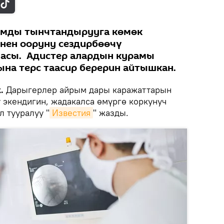
дамды тынчтандырууга көмөк
нен ооруну сездирбөөчү
асы. Адистер алардын курамы
а терс таасир берерин айтышкан.
.
Дарыгерлер айрым дары каражаттарын
 экендигин, жадакалса өмүргө коркунуч
 тууралуу "
Известия
" жазды.