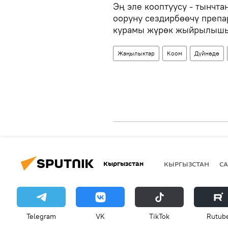
Эң эле кооптуусу - тынчт
ооруну сездирбөөчү преп
курамы жүрөк жыйрылышын
Жаңылыктар
Коом
Дүйнөдө
Кыргызстан
КЫРГЫЗСТАН
СА
Telegram
VK
ТikТоk
Rutub