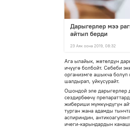
Дарыгерлер мээ ра
айтып берди
23 Аяк оона 2019, 08:32
Ага ылайык, жөтөлдүн да
ичүүгө болбойт. Себеби э
организмге ашыкча болуп 
шалдырап, уйкусурайт.
Ошондой эле дарыгерлер 
сездирбөөчү препараттард
жибериши мүмкүндүгүн ай
турган жана адамды тынчт
аспириндин, антикоагулян
ичеги-карындардын канашы