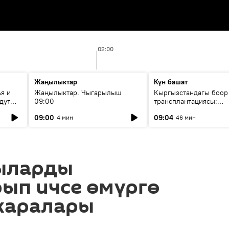
02:00
Жаңылыктар
Күн башат
я и
Жаңылыктар. Чыгарылыш
Кыргызстандагы боор
дут
09:00
трансплантациясы:
жетишкендиктер жана
09:00
09:04
4 мин
46 мин
келечеги
ыларды
ып ичсе өмүргө
жаралары