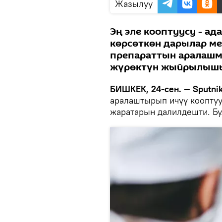
Жазылуу
Эң эле кооптуусу - а
көрсөткөн дарылар ме
препараттын аралашм
жүрөктүн жыйрылышын
БИШКЕК, 24-сен. — Sputnik
аралаштырып ичүү кооптуу
жаратарын далилдешти. Бул