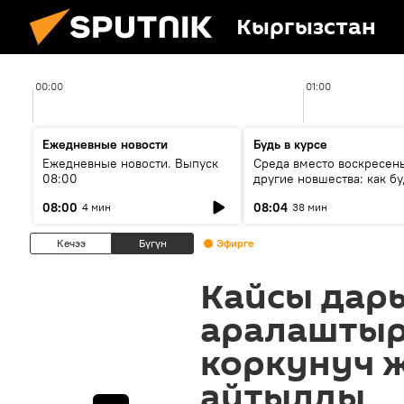
Кыргызстан
00:00
01:00
Ежедневные новости
Будь в курсе
Ежедневные новости. Выпуск
Среда вместо воскресень
08:00
другие новшества: как бу
проходить выборы в КР?
08:00
08:04
4 мин
38 мин
Кечээ
Бүгүн
Эфирге
Кайсы дар
аралаштыр
коркунуч 
айтылды