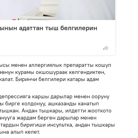
гынын адаттан тыш белгилерин
рысы менен аллергиялык препаратты кошуп
көөнүн курамы окшошураак келгендиктен,
калат. Биринчи белгилери катары адам
депрессияга каршы дарылар менен ооруну
ы бирге колдонуу, ашказанды канатып
тышкан. Андан тышкары, илдетти жооткото
анууга жардам берген дарылар менен
ттардын биригиши инсультка, андан тышкары
на алып келет.