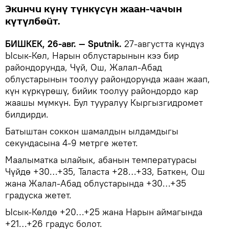
Экинчи күнү түнкүсүн жаан-чачын
күтүлбөйт.
БИШКЕК, 26-авг. — Sputnik.
27-августта күндүз
Ысык-Көл, Нарын облустарынын кээ бир
райондорунда, Чүй, Ош, Жалал-Абад
облустарынын тоолуу райондорунда жаан жаап,
күн күркүрөшү, бийик тоолуу райондордо кар
жаашы мүмкүн. Бул тууралуу Кыргызгидромет
билдирди.
Батыштан соккон шамалдын ылдамдыгы
секундасына 4-9 метрге жетет.
Маалыматка ылайык, абанын температурасы
Чүйдө +30…+35, Таласта +28…+33, Баткен, Ош
жана Жалал-Абад облустарында +30…+35
градуска жетет.
Ысык-Көлдө +20…+25 жана Нарын аймагында
+21…+26 градус болот.