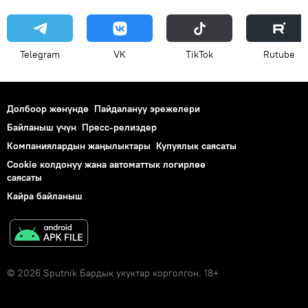
Telegram
VK
ТikТоk
Rutube
Долбоор жөнүндө
Пайдалануу эрежелери
Байланыш үчүн
Пресс-релиздер
Компаниялардын жаңылыктары
Купуялык саясаты
Cookie колдонуу жана автоматтык логирлөө
саясаты
Кайра байланыш
© 2026 Sputnik Бардык укуктар корголгон. 18+