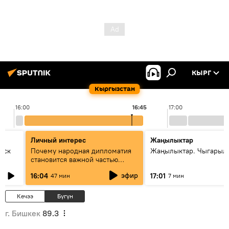
КЫРГ
Кыргызстан
16:00
16:45
17:00
Личный интерес
Жаңылыктар
уск
Почему народная дипломатия
Жаңылыктар. Чыгарыл
становится важной частью
международного
эфир
16:04
17:01
47 мин
7 мин
сотрудничества
Кечээ
Бүгүн
г. Бишкек
89.3