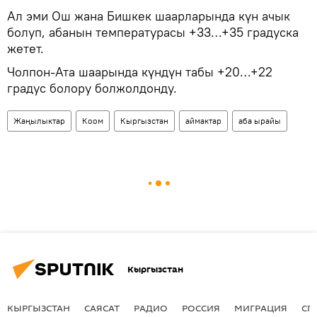
Ал эми Ош жана Бишкек шаарларында күн ачык
болуп, абанын температурасы +33…+35 градуска
жетет.
Чолпон-Ата шаарында күндүн табы +20…+22
градус болору болжолдонду.
Жаңылыктар
Коом
Кыргызстан
аймактар
аба ырайы
Кыргызстан
КЫРГЫЗСТАН
САЯСАТ
РАДИО
РОССИЯ
МИГРАЦИЯ
СП