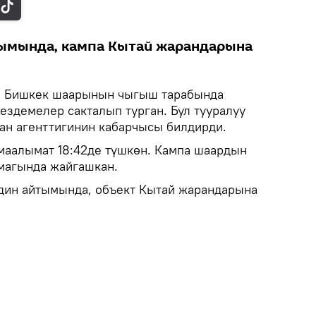
ымында, кампа Кытай жарандарына
.
Бишкек шаарынын чыгыш тарабында
ездемелер сакталып турган. Бул тууралуу
ан агенттигинин кабарчысы билдирди.
маалымат 18:42де түшкөн. Кампа шаардын
агында жайгашкан.
дин айтымында, объект Кытай жарандарына