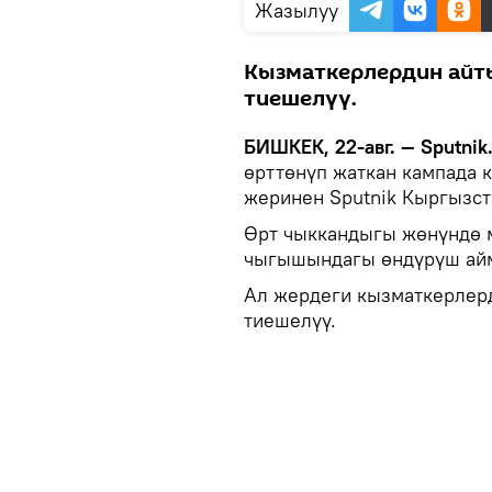
Жазылуу
Кызматкерлердин айт
тиешелүү.
БИШКЕК, 22-авг. — Sputnik
өрттөнүп жаткан кампада к
жеринен Sputnik Кыргызст
Өрт чыккандыгы жөнүндө 
чыгышындагы өндүрүш айм
Ал жердеги кызматкерлер
тиешелүү.