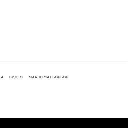
КА
ВИДЕО
МААЛЫМАТ БОРБОР