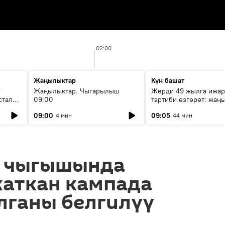
02:00
Жаңылыктар
Күн башат
F
Жаңылыктар. Чыгарылыш
Жерди 49 жылга ижар
стала
09:00
тартиби өзгөрөт: жаңы
эмнени көздөйт?
09:00
09:05
4 мин
44 мин
 чыгышында
жаткан кампада
лганы белгилүү