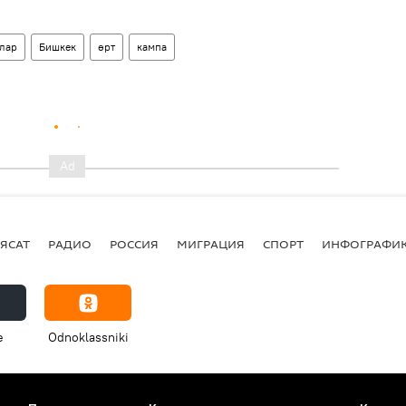
лар
Бишкек
өрт
кампа
ЯСАТ
РАДИО
РОССИЯ
МИГРАЦИЯ
СПОРТ
ИНФОГРАФИ
e
Odnoklassniki