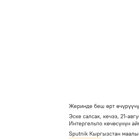
Жеринде беш өрт өчүрүүчү
Эске салсак, кечээ, 21-ав
Интергельпо көчөсүнүн а
Sputnik Кыргызстан маалы