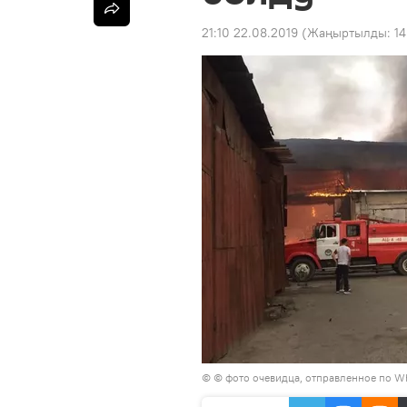
21:10 22.08.2019
(Жаңыртылды:
14
© © фото очевидца, отправленное по W