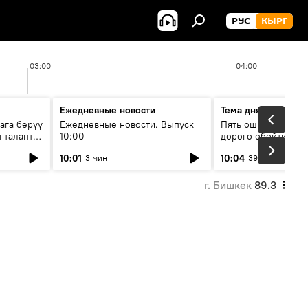
РУС
КЫРГ
03:00
04:00
Ежедневные новости
Тема дня
ага берүү
Ежедневные новости. Выпуск
Пять ошибок котор
 талаптар
10:00
дорого обойтись п
жилья
10:01
10:04
3 мин
39 мин
г. Бишкек
89.3