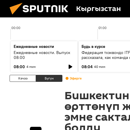
Кыргызстан
00:00
01:00
Ежедневные новости
Будь в курсе
Ежедневные новости. Выпуск
Федерация тхэквондо IT
08:00
рассказала, как команда 
жертвой мошенников
08:00
08:04
4 мин
40 мин
Кечээ
Бүгүн
Эфирге
Бишкектин
өрттөнүп 
эмне сакта
болду