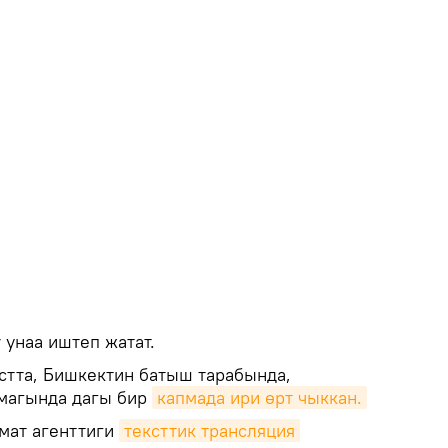
 унаа иштеп жатат.
густта, Бишкектин батыш тарабында,
ймагында дагы бир
капмада ири өрт чыккан.
мат агенттиги
тексттик трансляция 