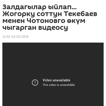
Залдагылар ыйлап...
Жогорку соттун Текебаев
менен Чотоновго өкүм
чыгарган видеосу
12:50 03.05.2019