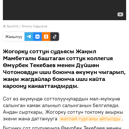
©
Sputnik / Эмиль Садыров
Жазылуу
Жогорку соттун судьясы Жаңыл
Мамбеталы баштаган соттук коллегия
Өмүрбек Текебаев менен Дүйшөн
Чотоновдун иши боюнча өкүмүн чыгарып,
жаңы жагдайлар боюнча иши кайта
кароону канааттандырды.
Сот өз өкүмүндө соттолуучулардын мал-мүлкүнө
салынган камак алынып салынганын белгиледи.
Андан сырткары, Жогорку соттун токтому акыркы
экени жана даттанууга
жатпай турганы айтылды
.
Бүгүнкү сот отурумунда Өмүрбек Текебаев менен