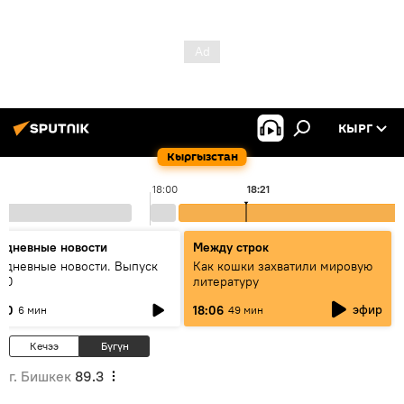
КЫРГ
Кыргызстан
18:00
18:21
едневные новости
Между строк
едневные новости. Выпуск
Как кошки захватили мировую
:00
литературу
эфир
:00
18:06
6 мин
49 мин
Кечээ
Бүгүн
г. Бишкек
89.3