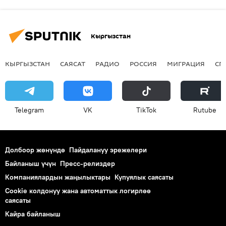
Кыргызстан
КЫРГЫЗСТАН
САЯСАТ
РАДИО
РОССИЯ
МИГРАЦИЯ
СП
Telegram
VK
ТikТоk
Rutube
Долбоор жөнүндө
Пайдалануу эрежелери
Байланыш үчүн
Пресс-релиздер
Компаниялардын жаңылыктары
Купуялык саясаты
Cookie колдонуу жана автоматтык логирлөө
саясаты
Кайра байланыш