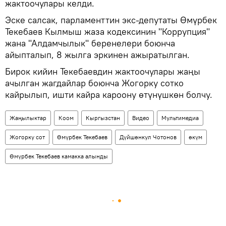
жактоочулары келди.
Эске салсак, парламенттин экс-депутаты Өмүрбек
Текебаев Кылмыш жаза кодексинин "Коррупция"
жана "Алдамчылык" беренелери боюнча
айыпталып, 8 жылга эркинен ажыратылган.
Бирок кийин Текебаевдин жактоочулары жаңы
ачылган жагдайлар боюнча Жогорку сотко
кайрылып, ишти кайра кароону өтүнүшкөн болчу.
Жаңылыктар
Коом
Кыргызстан
Видео
Мультимедиа
Жогорку сот
Өмүрбек Текебаев
Дүйшөнкул Чотонов
өкүм
Өмүрбек Текебаев камакка алынды