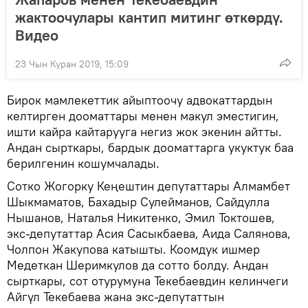
жактоочулары кантип митинг өткөрдү.
Видео
23 Чын Куран 2019, 15:09
Бирок мамлекеттик айыптоочу адвокаттардын
келтирген дооматтары менен макул эместигин,
ишти кайра кайтарууга негиз жок экенин айтты.
Андан сырткары, бардык дооматтарга укуктук баа
берилгенин кошумчалады.
Сотко Жогорку Кеңештин депутаттары Алмамбет
Шыкмаматов, Бахадыр Сулейманов, Сайдулла
Нышанов, Наталья Никитенко, Эмил Токтошев,
экс-депутаттар Асия Сасыкбаева, Аида Салянова,
Чолпон Жакупова катышты. Коомдук ишмер
Медеткан Шеримкулов да сотто болду. Андан
сырткары, сот отурумуна Текебаевдин келинчеги
Айгүл Текебаева жана экс-депутаттын