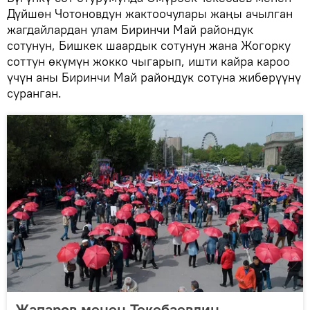
Дүйшөн Чотоновдун жактоочулары жаңы ачылган
жагдайлардан улам Биринчи Май райондук
сотунун, Бишкек шаардык сотунун жана Жогорку
соттун өкүмүн жокко чыгарып, ишти кайра кароо
үчүн аны Биринчи Май райондук сотуна жиберүүнү
суранган.
Жапаров менен Текебаевдин