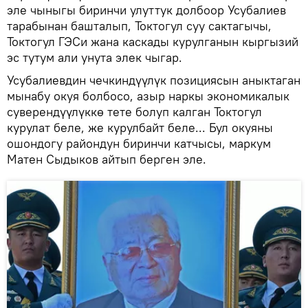
эле чыныгы биринчи улуттук долбоор Усубалиев
тарабынан башталып, Токтогул суу сактагычы,
Токтогул ГЭСи жана каскады курулганын кыргызий
эс тутум али унута элек чыгар.
Усубалиевдин чечкиндүүлүк позициясын аныктаган
мынабу окуя болбосо, азыр наркы экономикалык
суверендүүлүккө тете болуп калган Токтогул
курулат беле, же курулбайт беле... Бул окуяны
ошондогу райондун биринчи катчысы, маркум
Матен Сыдыков айтып берген эле.