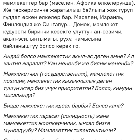
мамлекеттер бар (маселен, Африка өлкөлөрүндө).
Же тескерисинче жаратылыш байлыгы жок туруп
гүлдөп өскөн өлкөлөр бар. Маселен, Израиль,
Финляндия же Сингапур… Демек, мамлекет
кудурети биринчи кезекте улуттун аң-сезими,
акыл-эси, ынтымагы, руху, намысына
байланыштуу болсо керек го.
Андай болсо мамлекеттик акыл-эс деген эмне? Ал
кантип жаралат? Кан мененби же билим мененби?
Мамлекетчил (государственник), мамлекеттик
позиция, мамлекеттик кызыкчылык деген
түшүнүктөр биз үчүн приоритетпи? Болсо, кимдин
мисалында?
Бизде мамлекеттик идеал барбы? Болсо кана?
Мамлекеттик парасат (солидность) жана
мамлекеттик жоопкерчилик, ынсап бизге
мүнөздүүбү? Мамлекеттик тилектештикчи?