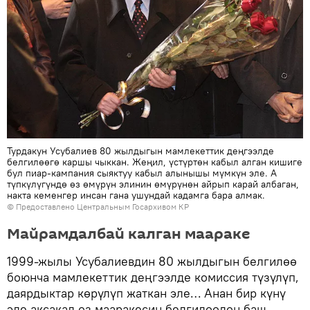
Турдакун Усубалиев 80 жылдыгын мамлекеттик деңгээлде
белгилөөгө каршы чыккан. Жеңил, үстүртөн кабыл алган кишиге
бул пиар-кампания сыяктуу кабыл алынышы мүмкүн эле. А
түпкүлүгүндө өз өмүрүн элинин өмүрүнөн айрып карай албаган,
накта кеменгер инсан гана ушундай кадамга бара алмак.
© Предоставлено Центральным Госархивом КР
Майрамдалбай калган маараке
1999-жылы Усубалиевдин 80 жылдыгын белгилөө
боюнча мамлекеттик деңгээлде комиссия түзүлүп,
даярдыктар көрүлүп жаткан эле… Анан бир күнү
эле аксакал өз мааракесин белгилөөдөн баш