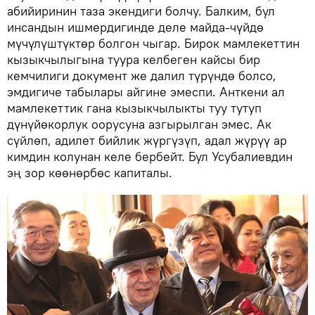
абийиринин таза экендиги болчу. Балким, бул
инсандын ишмердигинде деле майда-чүйдө
мүчүлүштүктөр болгон чыгар. Бирок мамлекеттин
кызыкчылыгына туура келбеген кайсы бир
кемчилиги документ же далил түрүндө болсо,
эмдигиче табылары айгине эмеспи. Анткени ал
мамлекеттик гана кызыкчылыкты туу тутуп
дүнүйөкорлук оорусуна азгырылган эмес. Ак
сүйлөп, адилет бийлик жүргүзүп, адал жүрүү ар
кимдин колунан келе бербейт. Бул Усубалиевдин
эң зор көөнөрбөс капиталы.