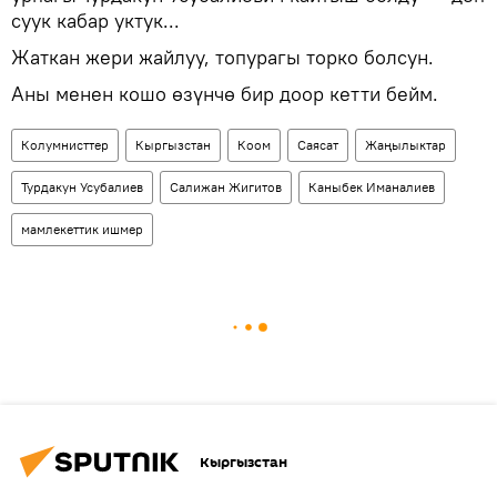
суук кабар уктук...
Жаткан жери жайлуу, топурагы торко болсун.
Аны менен кошо өзүнчө бир доор кетти бейм.
Колумнисттер
Кыргызстан
Коом
Саясат
Жаңылыктар
Турдакун Усубалиев
Салижан Жигитов
Каныбек Иманалиев
мамлекеттик ишмер
Кыргызстан