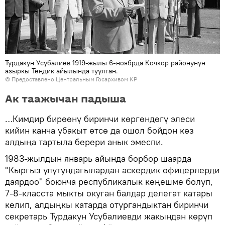
Турдакун Усубалиев 1919-жылы 6-ноябрда Кочкор районунун
азыркы Теңдик айылында туулган.
© Предоставлено Центральным Госархивом КР
Ак таажычан падыша
…Кимдир бирөөнү биринчи көргөндөгү элеси
кийин канча убакыт өтсө да ошол бойдон көз
алдыңа тартыла берери анык эмеспи.
1983-жылдын январь айында борбор шаарда
"Кыргыз улутундагылардан аскердик офицерлерди
даярдоо" боюнча республикалык кеңешме болуп,
7-8-класста мыкты окуган балдар делегат катары
келип, алдыңкы катарда отургандыктан биринчи
секретарь Турдакун Усубалиевди жакындан көрүп