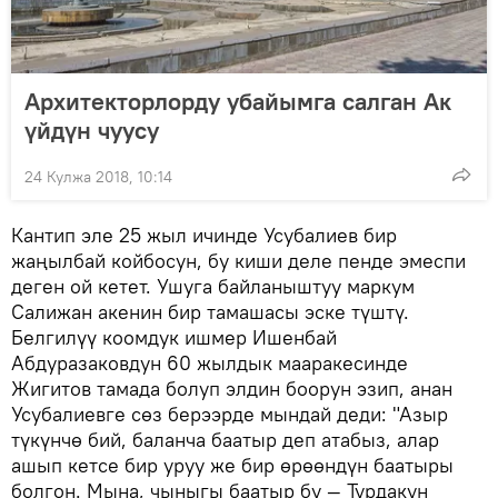
Архитекторлорду убайымга салган Ак
үйдүн чуусу
24 Кулжа 2018, 10:14
Кантип эле 25 жыл ичинде Усубалиев бир
жаңылбай койбосун, бу киши деле пенде эмеспи
деген ой кетет. Ушуга байланыштуу маркум
Салижан акенин бир тамашасы эске түштү.
Белгилүү коомдук ишмер Ишенбай
Абдуразаковдун 60 жылдык мааракесинде
Жигитов тамада болуп элдин боорун эзип, анан
Усубалиевге сөз берээрде мындай деди: "Азыр
түкүнчө бий, баланча баатыр деп атабыз, алар
ашып кетсе бир уруу же бир өрөөндүн баатыры
болгон. Мына, чыныгы баатыр бу — Турдакун