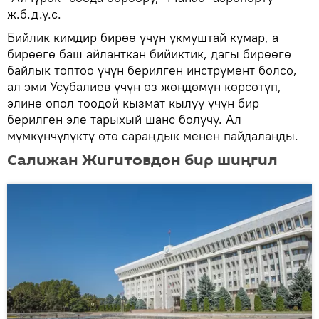
ж.б.д.у.с.
Бийлик кимдир бирөө үчүн укмуштай кумар, а
бирөөгө баш айланткан бийиктик, дагы бирөөгө
байлык топтоо үчүн берилген инструмент болсо,
ал эми Усубалиев үчүн өз жөндөмүн көрсөтүп,
элине опол тоодой кызмат кылуу үчүн бир
берилген эле тарыхый шанс болучу. Ал
мүмкүнчүлүктү өтө сараңдык менен пайдаланды.
Салижан Жигитовдон бир шиңгил