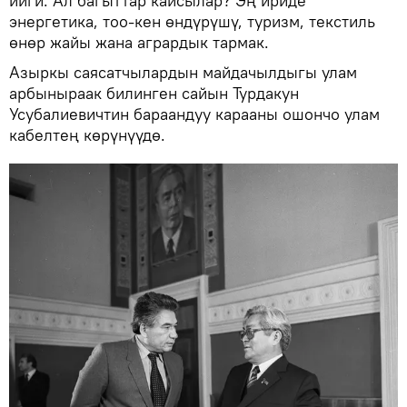
ийги. Ал багыттар кайсылар? Эң ириде
энергетика, тоо-кен өндүрүшү, туризм, текстиль
өнөр жайы жана агрардык тармак.
Азыркы саясатчылардын майдачылдыгы улам
арбыныраак билинген сайын Турдакун
Усубалиевичтин бараандуу карааны ошончо улам
кабелтең көрүнүүдө.