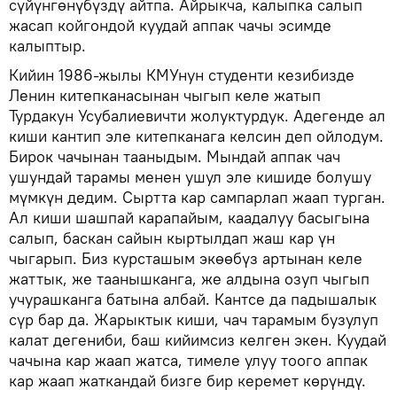
сүйүнгөнүбүздү айтпа. Айрыкча, калыпка салып
жасап койгондой куудай аппак чачы эсимде
калыптыр.
Кийин 1986-жылы КМУнун студенти кезибизде
Ленин китепканасынан чыгып келе жатып
Турдакун Усубалиевичти жолуктурдук. Адегенде ал
киши кантип эле китепканага келсин деп ойлодум.
Бирок чачынан тааныдым. Мындай аппак чач
ушундай тарамы менен ушул эле кишиде болушу
мүмкүн дедим. Сыртта кар сампарлап жаап турган.
Ал киши шашпай карапайым, каадалуу басыгына
салып, баскан сайын кыртылдап жаш кар үн
чыгарып. Биз курсташым экөөбүз артынан келе
жаттык, же таанышканга, же алдына озуп чыгып
учурашканга батына албай. Кантсе да падышалык
сүр бар да. Жарыктык киши, чач тарамым бузулуп
калат дегениби, баш кийимсиз келген экен. Куудай
чачына кар жаап жатса, тимеле улуу тоого аппак
кар жаап жаткандай бизге бир керемет көрүндү.