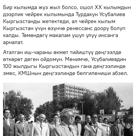
Бир кылымда жүз жыл болсо, ошол XX кылымдын
дээрлик чейрек кылымында Турдакун Усубалиев
Кыргызстанды жетектеди, ал чейрек кылым
Кыргызстан үчүн өзүнчө ренессанс доору болуп
калды. Төмөндөгү макалам ушул улуу инсанга
арналат.
Аталган иш-чараны өкмөт тийиштүү деңгээлде
өткөрөт деген ойдомун. Менимче, Усубалиевдин
100 жылдыгы Кыргызстандын гана деңгээлинде
эмес, КМШнын деңгээлинде белгилениши абзел.