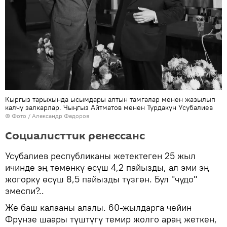
Кыргыз тарыхында ысымдары алтын тамгалар менен жазылып
калчу залкарлар. Чыңгыз Айтматов менен Турдакун Усубалиев
© Фото / Александр Федоров
Социалисттик ренессанс
Усубалиев республиканы жетектеген 25 жыл
ичинде эң төмөнкү өсүш 4,2 пайызды, ал эми эң
жогорку өсүш 8,5 пайызды түзгөн. Бул "чудо"
эмеспи?..
Же баш калааны алалы. 60-жылдарга чейин
Фрунзе шаары түштүгү темир жолго араң жеткен,