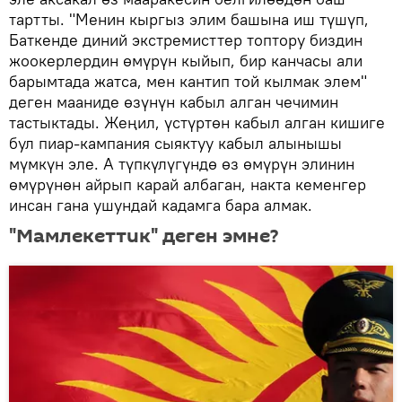
тартты. "Менин кыргыз элим башына иш түшүп,
Баткенде диний экстремисттер топтору биздин
жоокерлердин өмүрүн кыйып, бир канчасы али
барымтада жатса, мен кантип той кылмак элем"
деген мааниде өзүнүн кабыл алган чечимин
тастыктады. Жеңил, үстүртөн кабыл алган кишиге
бул пиар-кампания сыяктуу кабыл алынышы
мүмкүн эле. А түпкүлүгүндө өз өмүрүн элинин
өмүрүнөн айрып карай албаган, накта кеменгер
инсан гана ушундай кадамга бара алмак.
"Мамлекеттик" деген эмне?