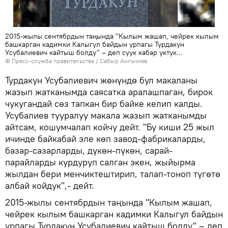
2015-жылы сентябрдын таңында "Кылым жашап, чейрек кылым
башкарган кадимки Калыгул байдын урпагы Турдакун
Усубалиевич кайтыш болду" – деп суук кабар уктук...
©
Пресс-служба правительства / Сабыр Аильчиев
Турдакун Усубалиевич жөнүндө бул макаланы
жазып жатканымда саясатка аралашпаган, бирок
чукугандай сөз тапкан бир байке келип калды.
Усубалиев тууралуу макала жазып жатканымды
айтсам, кошумчалап койчу дейт. "Бу киши 25 жыл
ичинде байкабай эле көп завод-фабрикаларды,
базар-сазарларды, дүкөн-пүкөн, сарай-
парайларды курдуруп салган экен, жыйырма
жылдан бери менчиктештирип, талап-тоноп түгөтө
албай койдук",- дейт.
2015-жылы сентябрдын таңында "Кылым жашап,
чейрек кылым башкарган кадимки Калыгул байдын
урпагы Турдакун Усубалиевич кайтыш болду" – деп