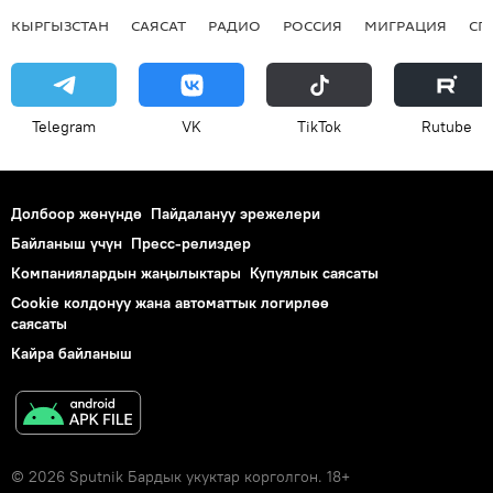
КЫРГЫЗСТАН
САЯСАТ
РАДИО
РОССИЯ
МИГРАЦИЯ
СП
Telegram
VK
ТikТоk
Rutube
Долбоор жөнүндө
Пайдалануу эрежелери
Байланыш үчүн
Пресс-релиздер
Компаниялардын жаңылыктары
Купуялык саясаты
Cookie колдонуу жана автоматтык логирлөө
саясаты
Кайра байланыш
© 2026 Sputnik Бардык укуктар корголгон. 18+