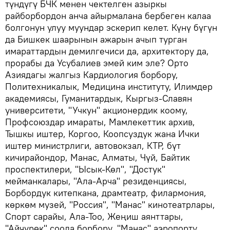
түндүгү БЧК менен чектелген азыркы
райборбордон анча айырмалана бербеген калаа
болгонун улуу муундар эскерип келет. Күнү бүгүн
да Бишкек шаарынын ажарын ачып турган
имараттардын демилгечиси да, архитектору да,
прорабы да Усубалиев эмей ким эле? Орто
Азиядагы жалгыз Кардиология борбору,
Политехникалык, Медицина институту, Илимдер
академиясы, Гуманитардык, Кыргыз-Славян
университети, "Учкун" акционердик коому,
Профсоюздар имараты, Мамлекеттик архив,
Тышкы иштер, Коргоо, Коопсуздук жана Ички
иштер министрлиги, автовокзал, КТР, бүт
кичирайондор, Манас, Алматы, Чүй, Байтик
проспектилери, "Ысык-Көл", "Достук"
мейманкалары, "Ала-Арча" резиденциясы,
Борбордук китепкана, драмтеатр, филармония,
көркөм музей, "Россия", "Манас" кинотеатрлары,
Спорт сарайы, Ала-Тоо, Жеңиш аянттары,
"Айчүрөк" соода борбору, "Манас" аэропорту