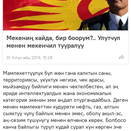
Мекениң кайда, бир боорум?.. Улутчул
менен мекенчил тууралуу
31 Үчтүн айы 2019, 15:28
Мамлекеттүүлүк бул жөн гана калктын саны,
территориясы, укуктук негизи, чек арасы,
мыйзамдуу бийлиги менен чектелбестен, ал эң
ириде интеллектуалдык жана экономикалык
категория экенин эми аңдап отургандайбыз. Деген
менен мамлекеттин кудурети нефть, газ, алтын
сыяктуу чулу байлык менен эмес, оболу акыл-эс,
аң-сезим түшүнүгү менен өлчөнсө керек. Болбосо
канча байлыгы туруп кудай сурап күн көргөн эче