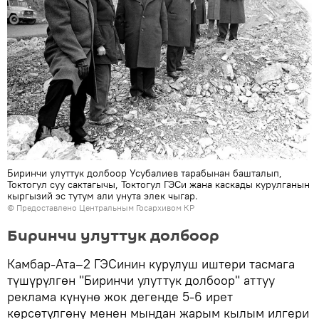
Биринчи улуттук долбоор Усубалиев тарабынан башталып,
Токтогул суу сактагычы, Токтогул ГЭСи жана каскады курулганын
кыргызий эс тутум али унута элек чыгар.
© Предоставлено Центральным Госархивом КР
Биринчи улуттук долбоор
Камбар-Ата–2 ГЭСинин курулуш иштери тасмага
түшүрүлгөн "Биринчи улуттук долбоор" аттуу
реклама күнүнө жок дегенде 5-6 ирет
көрсөтүлгөнү менен мындан жарым кылым илгери