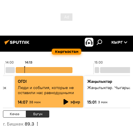
КЫРГ
Кыргызстан
14:00
14:13
15:00
ОГО!
Жаңылыктар
уск
Люди и события, которые не
Жаңылыктар. Чыгарыл
оставили нас равнодушными
эфир
14:07
15:01
38 мин
3 мин
Кечээ
Бүгүн
г. Бишкек
89.3