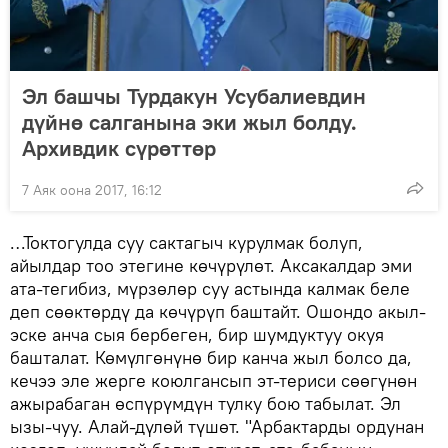
Эл башчы Турдакун Усубалиевдин
дүйнө салганына эки жыл болду.
Архивдик сүрөттөр
7 Аяк оона 2017, 16:12
…Токтогулда суу сактагыч курулмак болуп,
айылдар тоо этегине көчүрүлөт. Аксакалдар эми
ата-тегибиз, мүрзөлөр суу астында калмак беле
деп сөөктөрдү да көчүрүп баштайт. Ошондо акыл-
эске анча сыя бербеген, бир шумдуктуу окуя
башталат. Көмүлгөнүнө бир канча жыл болсо да,
кечээ эле жерге коюлгансып эт-териси сөөгүнөн
ажырабаган өспүрүмдүн тулку бою табылат. Эл
ызы-чуу. Алай-дүлөй түшөт. "Арбактарды ордунан