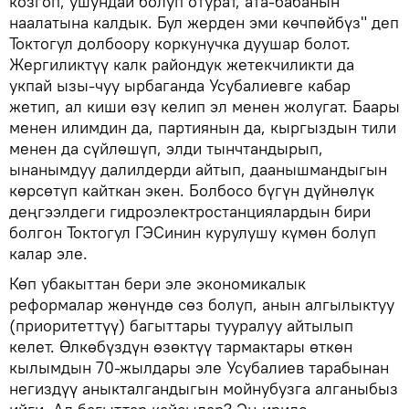
козгоп, ушундай болуп отурат, ата-бабанын
наалатына калдык. Бул жерден эми көчпөйбүз" деп
Токтогул долбоору коркунучка дуушар болот.
Жергиликтүү калк райондук жетекчиликти да
укпай ызы-чуу ырбаганда Усубалиевге кабар
жетип, ал киши өзү келип эл менен жолугат. Баары
менен илимдин да, партиянын да, кыргыздын тили
менен да сүйлөшүп, элди тынчтандырып,
ынанымдуу далилдерди айтып, даанышмандыгын
көрсөтүп кайткан экен. Болбосо бүгүн дүйнөлүк
деңгээлдеги гидроэлектростанциялардын бири
болгон Токтогул ГЭСинин курулушу күмөн болуп
калар эле.
Көп убакыттан бери эле экономикалык
реформалар жөнүндө сөз болуп, анын алгылыктуу
(приоритеттүү) багыттары тууралуу айтылып
келет. Өлкөбүздүн өзөктүү тармактары өткөн
кылымдын 70-жылдары эле Усубалиев тарабынан
негиздүү аныкталгандыгын мойнубузга алганыбыз