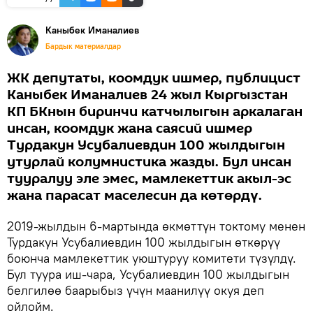
Каныбек Иманалиев
Бардык материалдар
ЖК депутаты, коомдук ишмер, публицист
Каныбек Иманалиев 24 жыл Кыргызстан
КП БКнын биринчи катчылыгын аркалаган
инсан, коомдук жана саясий ишмер
Турдакун Усубалиевдин 100 жылдыгын
утурлай колумнистика жазды. Бул инсан
тууралуу эле эмес, мамлекеттик акыл-эс
жана парасат маселесин да көтөрдү.
2019-жылдын 6-мартында өкмөттүн токтому менен
Турдакун Усубалиевдин 100 жылдыгын өткөрүү
боюнча мамлекеттик уюштуруу комитети түзүлдү.
Бул туура иш-чара, Усубалиевдин 100 жылдыгын
белгилөө баарыбыз үчүн маанилүү окуя деп
ойлойм.