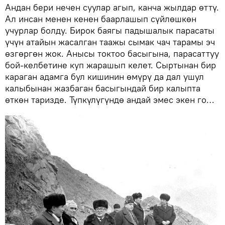
Андан бери нечен суулар агып, канча жылдар өттү.
Ал инсан менен кенен баарлашып сүйлөшкөн
учурлар болду. Бирок баягы падышалык парасаты
үчүн атайын жасалган таажы сымак чач тарамы эч
өзгөргөн жок. Анысы токтоо басыгына, парасаттуу
бой-келбетине куп жарашып келет. Сыртынан бир
караган адамга бул кишинин өмүрү да дал ушул
калыбынан жазбаган басыгындай бир калыпта
өткөн таризде. Түпкүлүгүндө андай эмес экен го…