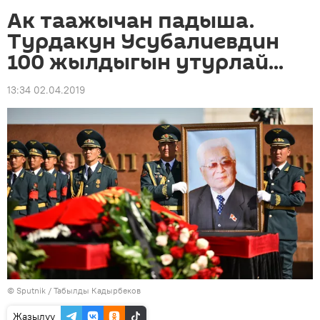
Ак таажычан падыша.
Турдакун Усубалиевдин
100 жылдыгын утурлай...
13:34 02.04.2019
©
Sputnik / Табылды Кадырбеков
Жазылуу