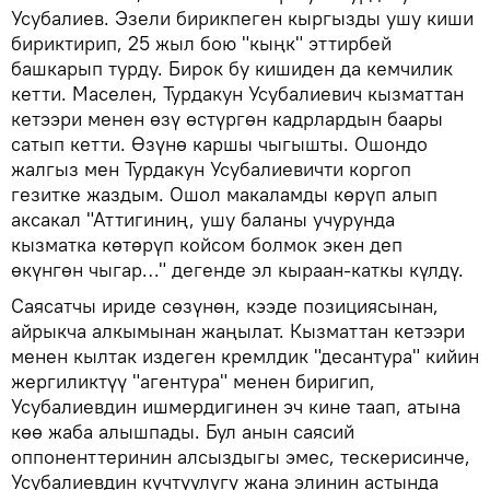
Усубалиев. Эзели бирикпеген кыргызды ушу киши
бириктирип, 25 жыл бою "кыңк" эттирбей
башкарып турду. Бирок бу кишиден да кемчилик
кетти. Маселен, Турдакун Усубалиевич кызматтан
кетээри менен өзү өстүргөн кадрлардын баары
сатып кетти. Өзүнө каршы чыгышты. Ошондо
жалгыз мен Турдакун Усубалиевичти коргоп
гезитке жаздым. Ошол макаламды көрүп алып
аксакал "Аттигиниң, ушу баланы учурунда
кызматка көтөрүп койсом болмок экен деп
өкүнгөн чыгар…" дегенде эл кыраан-каткы күлдү.
Саясатчы ириде сөзүнөн, кээде позициясынан,
айрыкча алкымынан жаңылат. Кызматтан кетээри
менен кылтак издеген кремлдик "десантура" кийин
жергиликтүү "агентура" менен биригип,
Усубалиевдин ишмердигинен эч кине таап, атына
көө жаба алышпады. Бул анын саясий
оппоненттеринин алсыздыгы эмес, тескерисинче,
Усубалиевдин күчтүүлүгү жана элинин астында