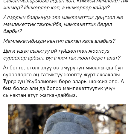
Саясатчыларыбыз абдан көп. Кимиси мамлекеттик
ишмер? Ишкерлер көп, а ишмерлер кайда?
Алардын баарында эле мамлекеттик деңгээл же
мамлекеттик тажрыйба, мамлекеттик бедел
барбы?
Мамлекетибизди кантип сактап кала алабыз?
Деги ушул сыяктуу ой түйшөлткөн жоопсуз
суроолор арбын. Буга ким так жооп берет алат?
Албетте, өтөлгөлүү өз өмүрүнүн мисалында бул
суроолорго эң татыктуу жоопту журт аксакалы
Турдакун Усубалиевич бере алары шексиз эле. А
биз болсо али да болсо мамлекеттүүлүк үчүн
сынактан өтүп жаткандайбыз.