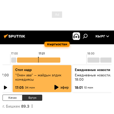
КЫРГ
Кыргызстан
17:00
17:21
18:00
Стоп кадр
Ежедневные новости
17:00
"Окен ава" — жайдын элдик
Ежедневные новости. 
комедиясы
18:00
эфир
17:05
18:01
34 мин
10 мин
Кечээ
Бүгүн
г. Бишкек
89.3