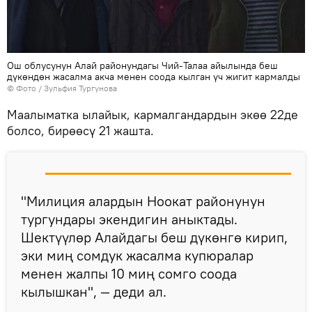
Ош облусунун Алай районундагы Чий-Талаа айылында беш
дүкөндөн жасалма акча менен соода кылган үч жигит кармалды
© Фото / Зульфия Тургунова
Маалыматка ылайык, кармалгандардын экөө 22де
болсо, бирөөсү 21 жашта.
"Милиция алардын Ноокат районунун
тургундары экендигин аныктады.
Шектүүлөр Алайдагы беш дүкөнгө кирип,
эки миң сомдук жасалма купюралар
менен жалпы 10 миң сомго соода
кылышкан", — деди ал.