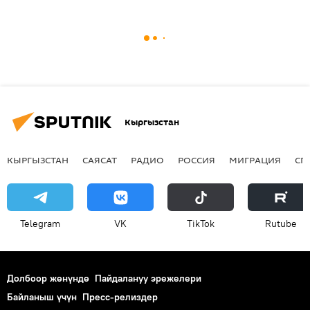
Кыргызстан
КЫРГЫЗСТАН
САЯСАТ
РАДИО
РОССИЯ
МИГРАЦИЯ
СП
Telegram
VK
ТikТоk
Rutube
Долбоор жөнүндө
Пайдалануу эрежелери
Байланыш үчүн
Пресс-релиздер