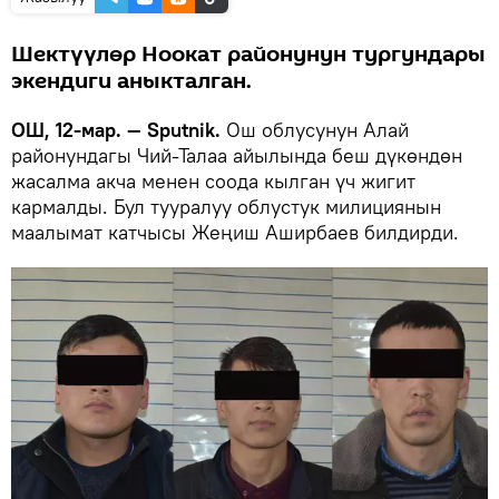
Шектүүлөр Ноокат районунун тургундары
экендиги аныкталган.
ОШ, 12-мар. — Sputnik.
Ош облусунун Алай
районундагы Чий-Талаа айылында беш дүкөндөн
жасалма акча менен соода кылган үч жигит
кармалды. Бул тууралуу облустук милициянын
маалымат катчысы Жеңиш Аширбаев билдирди.