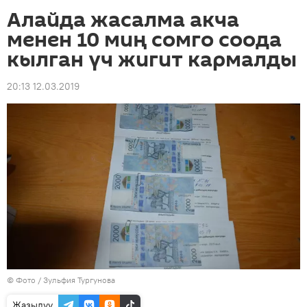
Алайда жасалма акча
менен 10 миң сомго соода
кылган үч жигит кармалды
20:13 12.03.2019
© Фото / Зульфия Тургунова
Жазылуу