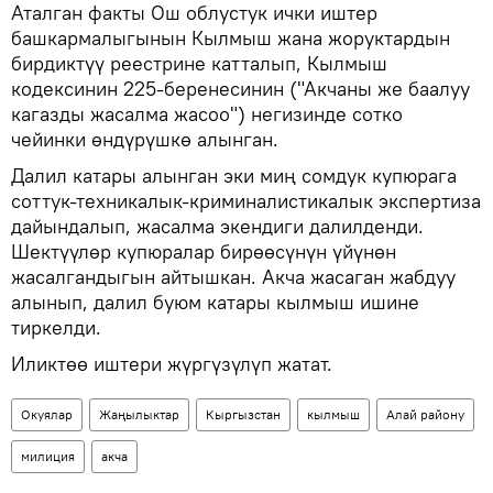
Аталган факты Ош облустук ички иштер
башкармалыгынын Кылмыш жана жоруктардын
бирдиктүү реестрине катталып, Кылмыш
кодексинин 225-беренесинин ("Акчаны же баалуу
кагазды жасалма жасоо") негизинде сотко
чейинки өндүрүшкө алынган.
Далил катары алынган эки миң сомдук купюрага
соттук-техникалык-криминалистикалык экспертиза
дайындалып, жасалма экендиги далилденди.
Шектүүлөр купюралар бирөөсүнүн үйүнөн
жасалгандыгын айтышкан. Акча жасаган жабдуу
алынып, далил буюм катары кылмыш ишине
тиркелди.
Иликтөө иштери жүргүзүлүп жатат.
Окуялар
Жаңылыктар
Кыргызстан
кылмыш
Алай району
милиция
акча