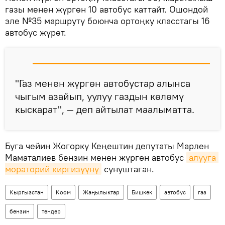
газы менен жүргөн 10 автобус каттайт. Ошондой
эле №35 маршруту боюнча ортоңку класстагы 16
автобус жүрөт.
"Газ менен жүргөн автобустар алынса
чыгым азайып, уулуу газдын көлөмү
кыскарат", — деп айтылат маалыматта.
Буга чейин Жогорку Кеңештин депутаты Марлен
Маматалиев бензин менен жүргөн автобус
алууга 
мораторий киргизүүнү
сунуштаган.
Кыргызстан
Коом
Жаңылыктар
Бишкек
автобус
газ
бензин
тендер