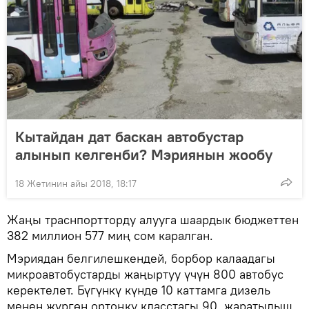
Кытайдан дат баскан автобустар
алынып келгенби? Мэриянын жообу
18 Жетинин айы 2018, 18:17
Жаңы траснпортторду алууга шаардык бюджеттен
382 миллион 577 миң сом каралган.
Мэриядан белгилешкендей, борбор калаадагы
микроавтобустарды жаңыртуу үчүн 800 автобус
керектелет. Бүгүнкү күндө 10 каттамга дизель
менен жүргөн ортоңку класстагы 90, жаратылыш