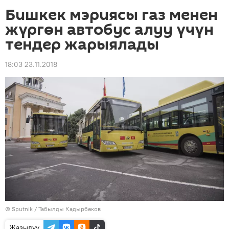
Бишкек мэриясы газ менен
жүргөн автобус алуу үчүн
тендер жарыялады
18:03 23.11.2018
©
Sputnik / Табылды Кадырбеков
Жазылуу