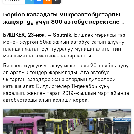
Борбор калаадагы микроавтобустарды
жаңыртуу үчүн 800 автобус керектелет.
БИШКЕК, 23-ноя. — Sputnik.
Бишкек мэриясы газ
менен жүргөн 60ка жакын автобус сатып алууну
пландап жатат. Бул тууралуу муниципалитеттин
маалымат кызматынан кабарлашты.
Бишкек жүргүнчү ташуу ишканасы 20-ноябрь күнү
эл аралык тендер жарыялады. Ага автобус
чыгарган заводдор жана алардын дилерлери
катыша алат. Билдирмелер 11-декабрь күнү
каралып, жеңген тарап 2019-жылдын март айында
автобустарды алып келиши керек.