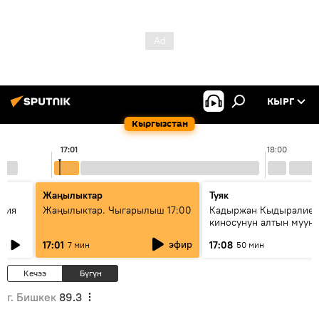
КЫРГ
Кыргызстан
17:01
18:00
Жаңылыктар
Туяк
атия
Жаңылыктар. Чыгарылыш 17:00
Кадыржан Кыдыралиев
киносунун алтын муун
өкүлү
эфир
17:01
17:08
7 мин
50 мин
Кечээ
Бүгүн
г. Бишкек
89.3