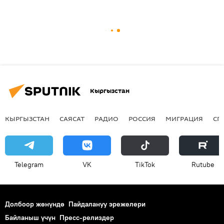
Кыргызстан
КЫРГЫЗСТАН
САЯСАТ
РАДИО
РОССИЯ
МИГРАЦИЯ
СП
Telegram
VK
ТikТоk
Rutube
Долбоор жөнүндө
Пайдалануу эрежелери
Байланыш үчүн
Пресс-релиздер