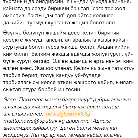
турганын да билдирсин. Ушундай учурда кайнене,
кайната да сөздү биринчи баштап "сага тоскоол
эмеспиз, бактыңды тап" деп айтса келинге
да кийин турмуш курганга жеңил болот эле.
Өзүнчө бөлүнүп жашайм десе келин биринчи
кезекте жумуш тапсын, ал аралыкта кызы кайын
журтунда болуп турса жакшы болот. Андан кийин
ким билет, балким жакшы адамды жолуктуруп, үй-
бүлө куруп кетээр. Өлгөн адамдын артынан эч ким
өлгөн эмес. Жашоо уланат. Келин кызына татыктуу
тарбия берип, толук кандуу үй-бүлөдө
тарбиялагысы келсе өткөн жашоого кейип, ыйлап-
сыктап отура бербей иштесин.
Эгер "Психолог менен баарлашуу" рубрикасынын
алкагында ичиңиздеги букту чыгарып, кеңеш
алгыңыз келсе,
news@sputnik.kg
mailto:news@sputnik.kg дарегине "Адиске
анонимдик кайрылуу" деген белги менен кат
жолдоңуз. Каттар ар кыл темада кабыл алынат.