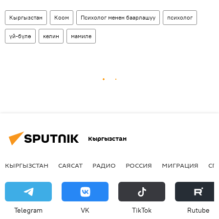
Кыргызстан
Коом
Психолог менен баарлашуу
психолог
үй-бүлө
келин
мамиле
Кыргызстан
КЫРГЫЗСТАН
САЯСАТ
РАДИО
РОССИЯ
МИГРАЦИЯ
СП
Telegram
VK
ТikТоk
Rutube