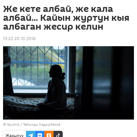
Же кете албай, же кала
албай... Кайын журтун кыя
албаган жесир келин
13:22 20.10.2018
©
Sputnik / Табылды Кадырбеков
Жазылуу