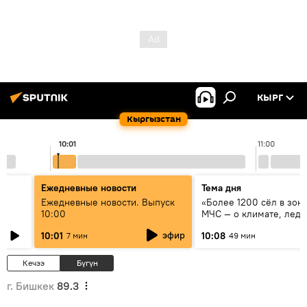
КЫРГ
Кыргызстан
10:01
11:00
Ежедневные новости
Тема дня
үн
Ежедневные новости. Выпуск
«Более 1200 сёл в зоне
10:00
МЧС — о климате, ледн
системе оповещения
эфир
10:01
10:08
7 мин
49 мин
населения
Кечээ
Бүгүн
г. Бишкек
89.3