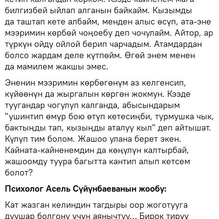
билгизбей ыйлап алганын байкайм. Кызымды
да таштап кете албайм, менден алыс өсүп, ата-эне
мээримин көрбөй чоңоебу деп чочулайм. Айтор, ар
түркүн ойду ойлой берип чарчадым. Атамдардан
болсо жардам деле күтпөйм. Өгөй энем менен
да мамилем жакшы эмес.
Эненин мээримин көрбөгөнүм аз келгенсип,
күйөөнүн да жыргалын көргөн жокмун. Кээде
туугандар чогулуп калганда, абысындарым
"ушинтип өмүр бою өтүп кетесиңби, турмушка чык,
бактыңды тап, кызыңды аталуу кыл" деп айтышат.
Күлүп тим болом. Жашоо улана берет экен.
Кайната-кайненемдин да көңүлүн калтырбай,
жашоомду туура багытта кантип алып кетсем
болот?
Психолог Асель Сүйүнбаеванын жообу:
Кат жазган келиндин тагдыры оор жоготууга
дуушар болгону үчүн аянычтуу… Бирок тирүү