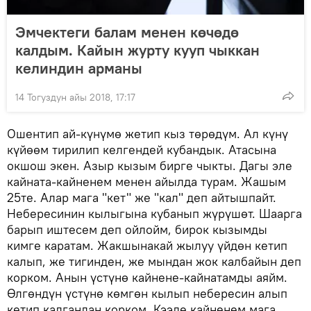
Эмчектеги балам менен көчөдө
калдым. Кайын журту кууп чыккан
келиндин арманы
14 Тогуздун айы 2018, 17:17
Ошентип ай-күнүмө жетип кыз төрөдүм. Ал күнү
күйөөм тирилип келгендей кубандык. Атасына
окшош экен. Азыр кызым бирге чыкты. Дагы эле
кайната-кайненем менен айылда турам. Жашым
25те. Алар мага "кет" же "кал" деп айтышпайт.
Небересинин кылыгына кубанып жүрүшөт. Шаарга
барып иштесем деп ойлойм, бирок кызымды
кимге каратам. Жакшынакай жылуу үйдөн кетип
калып, же тигинден, же мындан жок калбайын деп
корком. Анын үстүнө кайнене-кайнатамды аяйм.
Өлгөндүн үстүнө көмгөн кылып небересин алып
кетип калгандан корком. Кээде кайненем мага