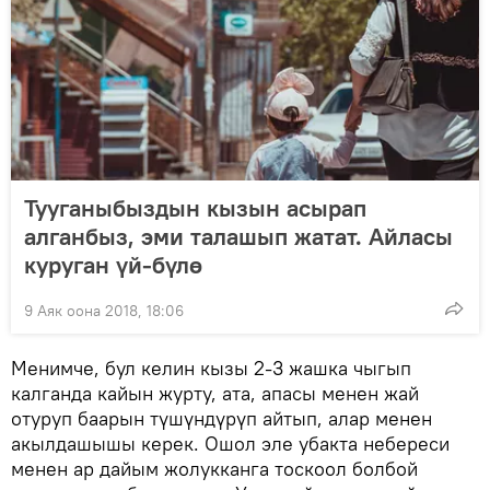
Тууганыбыздын кызын асырап
алганбыз, эми талашып жатат. Айласы
куруган үй-бүлө
9 Аяк оона 2018, 18:06
Менимче, бул келин кызы 2-3 жашка чыгып
калганда кайын журту, ата, апасы менен жай
отуруп баарын түшүндүрүп айтып, алар менен
акылдашышы керек. Ошол эле убакта небереси
менен ар дайым жолукканга тоскоол болбой