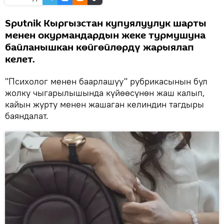
Sputnik Кыргызстан купуялуулук шарты
менен окурмандардын жеке турмушуна
байланышкан көйгөйлөрдү жарыялап
келет.
"Психолог менен баарлашуу" рубрикасынын бул
жолку чыгарылышында күйөөсүнөн жаш калып,
кайын журту менен жашаган келиндин тагдыры
баяндалат.