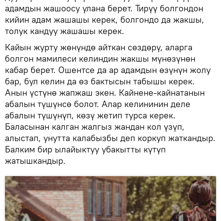
адамдын жашоосу улана берет. Тирүү болгондон
кийин адам жашашы керек, болгондо да жакшы,
толук кандуу жашашы керек.
Кайын журту жөнүндө айткан сөздөрү, аларга
болгон мамилеси келиндин жакшы мүнөзүнөн
кабар берет. Ошентсе да ар адамдын өзүнүн жолу
бар, бул келин да өз бактысын табышы керек.
Анын үстүнө жапжаш экен. Кайнене-кайнатанын
абалын түшүнсө болот. Алар келининин деле
абалын түшүнүп, көзү жетип турса керек.
Баласынан калган жалгыз жандан кол үзүп,
алыстап, унутта калабызбы деп коркуп жаткандыр.
Балким бир ылайыктуу убакытты күтүп
жатышкандыр.