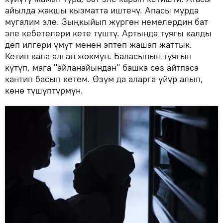
айылда жакшы кызматта иштечү. Апасы мурда
мугалим эле. Зыңкыйып жүргөн немелердин бат
эле кебетелери кете түштү. Артында туягы калды
деп илгери үмүт менен эптеп жашап жаттык.
Кетип кала алган жокмун. Баласынын туягын
күтүп, мага "айланайындан" башка сөз айтпаса
кантип басып кетем. Өзүм да аларга үйүр алып,
көнө түшүптүрмүн.