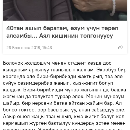
40тан ашып баратам, өзүм үчүн төрөп
алсамбы… Аял кишинин толгонуусу
26 Баш оона 2018, 15:43
Болочок жолдошум менен студент кезде дос
кыздарым аркылуу таанышып калгам. Экөөбүз бир
көргөндө эле бири-бирибизди жактырып, тез эле
сүйүү сезимдерибиз жанып, кыз-жигит болуп
калдык. Бири-бирибизди мүнөз жагынан да, башка
жагынан да толуктап тураар элек. Менин мүнөзүм
шайыр, бир нерсени бетке айткан жайым бар. Ал
болсо токтоо, оор басырыктуу, анан сабырдуу эле.
Азыр ошол жаңы таанышып, кыз-жигит болуп кол
кармашып жүргөн бактылуу күндөрдү эстөө менен
жашап келем. Экөөбүз ошентип үч жылдан ашык