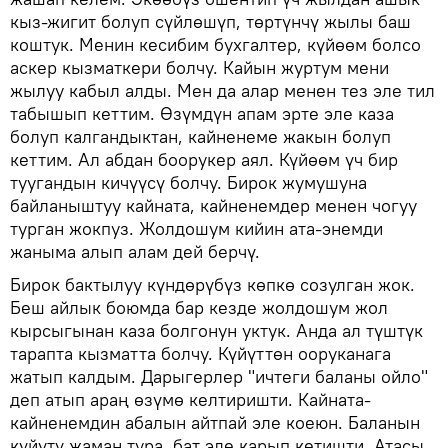
кыз-жигит болуп сүйлөшүп, төртүнчү жылы баш
коштук. Менин кесибим бухгалтер, күйөөм болсо
аскер кызматкери болчу. Кайын журтум мени
жылуу кабыл алды. Мен да алар менен тез эле тил
табышып кеттим. Өзүмдүн апам эрте эле каза
болуп калгандыктан, кайненеме жакын болуп
кеттим. Ал абдан боорукер аял. Күйөөм үч бир
туугандын кичүүсү болчу. Бирок жумушуна
байланыштуу кайната, кайненемдер менен чогуу
турган жокпуз. Жолдошум кийин ата-энемди
жаныма алып алам дей берчү.
Бирок бактылуу күндөрүбүз көпкө созулган жок.
Беш айлык боюмда бар кезде жолдошум жол
кырсыгынан каза болгонун уктук. Анда ал түштүк
тарапта кызматта болчу. Күйүттөн ооруканага
жатып калдым. Дарыгерлер "ичтеги баланы ойло"
деп атып араң өзүмө келтиришти. Кайната-
кайненемдин абалын айтпай эле коеюн. Баланын
күйүтү жаман тура, бат эле карып кетишти. Атасы