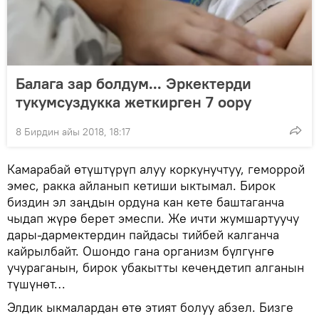
Балага зар болдум... Эркектерди
тукумсуздукка жеткирген 7 оору
8 Бирдин айы 2018, 18:17
Камарабай өтүштүрүп алуу коркунучтуу, геморрой
эмес, ракка айланып кетиши ыктымал. Бирок
биздин эл заңдын ордуна кан кете баштаганча
чыдап жүрө берет эмеспи. Же ичти жумшартуучу
дары-дармектердин пайдасы тийбей калганча
кайрылбайт. Ошондо гана организм бүлгүнгө
учураганын, бирок убакытты кечеңдетип алганын
түшүнөт…
Элдик ыкмалардан өтө этият болуу абзел. Бизге