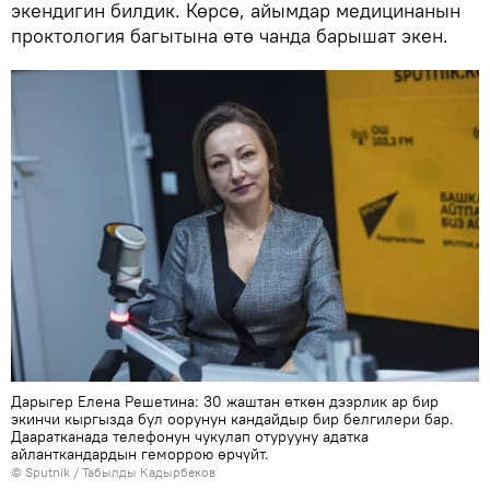
экендигин билдик. Көрсө, айымдар медицинанын
проктология багытына өтө чанда барышат экен.
Дарыгер Елена Решетина: 30 жаштан өткөн дээрлик ар бир
экинчи кыргызда бул оорунун кандайдыр бир белгилери бар.
Дааратканада телефонун чукулап отурууну адатка
айланткандардын геморрою өрчүйт.
©
Sputnik / Табылды Кадырбеков