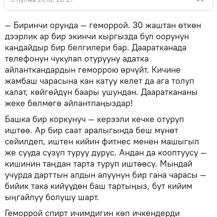
— Биринчи орунда — геморрой. 30 жаштан өткөн
дээрлик ар бир экинчи кыргызда бул оорунун
кандайдыр бир белгилери бар. Дааратканада
телефонун чукулап отурууну адатка
айланткандардын геморрою өрчүйт. Кичине
жамбаш чарасына кан катуу келет да ага толуп
калат, көйгөйдүн баары ушундан. Даараткананы
жеке бөлмөгө айлантпаңыздар!
Башка бир коркунуч — керээли кечке отуруп
иштөө. Ар бир саат аралыгында беш мүнөт
сейилдеп, иштен кийин фитнес менен машыгып
же сууда сүзүп туруу дурус. Андан да кооптуусу —
кишинин таңдан тарта туруп иштөөсү. Мындай
учурда дарттын алдын алуунун бир гана чарасы —
бийик така кийүүдөн баш тартыңыз, бут кийим
ыңгайлуу болушу шарт.
Геморрой спирт ичимдигин көп ичкендерди