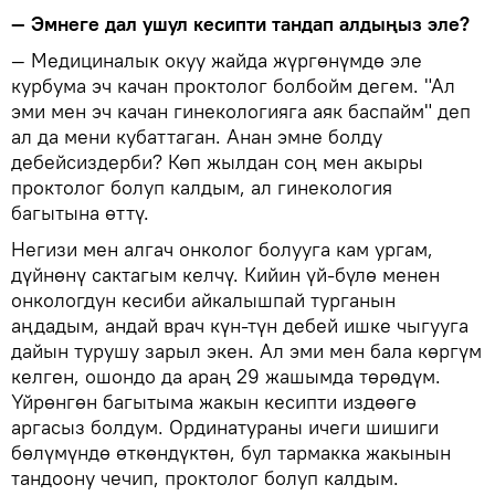
— Эмнеге дал ушул кесипти тандап алдыңыз эле?
— Медициналык окуу жайда жүргөнүмдө эле
курбума эч качан проктолог болбойм дегем. "Ал
эми мен эч качан гинекологияга аяк баспайм" деп
ал да мени кубаттаган. Анан эмне болду
дебейсиздерби? Көп жылдан соң мен акыры
проктолог болуп калдым, ал гинекология
багытына өттү.
Негизи мен алгач онколог болууга кам ургам,
дүйнөнү сактагым келчү. Кийин үй-бүлө менен
онкологдун кесиби айкалышпай турганын
аңдадым, андай врач күн-түн дебей ишке чыгууга
дайын турушу зарыл экен. Ал эми мен бала көргүм
келген, ошондо да араң 29 жашымда төрөдүм.
Үйрөнгөн багытыма жакын кесипти издөөгө
аргасыз болдум. Ординатураны ичеги шишиги
бөлүмүндө өткөндүктөн, бул тармакка жакынын
тандоону чечип, проктолог болуп калдым.