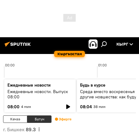
КЫРГ
Кыргызстан
00:00
01:00
Ежедневные новости
Будь в курсе
Ежедневные новости. Выпуск
Среда вместо воскресенья и
08:00
другие новшества: как будут
проходить выборы в КР?
08:00
08:04
4 мин
38 мин
Кечээ
Бүгүн
Эфирге
г. Бишкек
89.3