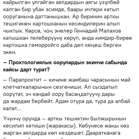
кайрылган улгайган аялдардын аягы узүлбөй
калган бир убак эсимде, баары ичтери катып
ооруганына даттанышкан. Ар биринин арткы
тешигинен картошканын кесиндилерин алып
чыктык. Көрсө, чоң энелер Геннадий Малахов
катышкан телеберүүнү көрүп, анда кимдир-бирөө
картошка геморройго даба деп кеңеш берген
экен.
— Проктологиялык оорулардын экинчи сабында
кайсы дарт турат?
— Парапроктит — кичине жамбаш чарасынын май
клетчаткаларынын сезгениши. Ал сыздатып
оорутат, эч кандай оору басаңдатуучу дары
да жардам бербейт. Адам отура да, тура да албай
калат…
Үчүнчү орунда — арткы тешиктин былжырынын
кесилип кетиши (жаракасы). Көбүнесе жаңы көз
жарган аялдарда көп кездешет. Дааратканага