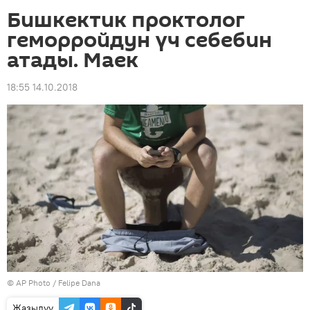
Бишкектик проктолог
геморройдун үч себебин
атады. Маек
18:55 14.10.2018
©
AP Photo
/ Felipe Dana
Жазылуу