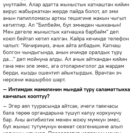
унутпайм. Алар адатта жыныстык катнаштан кийин
вирус жабыркаткан жерде пайда болот, ал эми
анын папилломасы арткы тешигине жакын чыгып
кетиптир. Ал "Билбейм, бул эмнеден чыкканын!
Мен дегеле жыныстык катнашка барбайм" деп
коюп бейтап кетип калган. Кайра кечинде телефон
чалып: "Кечириңиз, ачык айта албадым. Катнаш
болгон чындыгында, анын ичинде оралдык түрү
да…" деп мойнуна алды. Ал ачык айткандан кийин
гана мен эле эмес, ага отоларинголог да жардам
берди, кызды ошентип айыктырдык. Врачтан эч
нерсени жашырбоо шарт.
— Интимдик мамиленин мындай түрү саламаттыкка
канчалык кооптуу?
— Эгер аял туурасында айтсак, ичеги таякчасы
бала төрөө органдарына түшүп калуу коркунучу
бар. Аны антибиотик менен жоюу мүмкүн эмес,
бул жыныс тутумунун өнөкөт сезгенишине алып