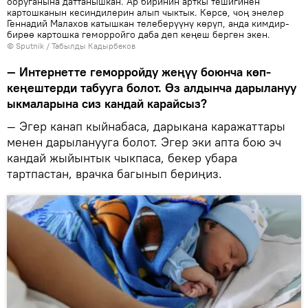
ооруганына даттанышкан. Ар биринин арткы тешигинен
картошканын кесиндилерин алып чыктык. Көрсө, чоң энелер
Геннадий Малахов катышкан телеберүүнү көрүп, анда кимдир-
бирөө картошка геморройго даба деп кеңеш берген экен.
©
Sputnik / Табылды Кадырбеков
— Интернетте геморройду жеңүү боюнча көп-
кеңештерди табууга болот. Өз алдынча дарылануу
ыкмаларына сиз кандай карайсыз?
— Эгер канап кыйнабаса, дарыкана каражаттары
менен дарыланууга болот. Эгер эки апта бою эч
кандай жыйынтык чыкпаса, бекер убара
тартпастан, врачка багынып бериңиз.