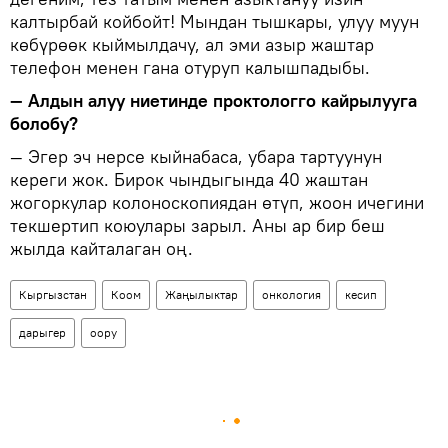
калтырбай койбойт! Мындан тышкары, улуу муун
көбүрөөк кыймылдачу, ал эми азыр жаштар
телефон менен гана отуруп калышпадыбы.
— Алдын алуу ниетинде проктологго кайрылууга
болобу?
— Эгер эч нерсе кыйнабаса, убара тартуунун
кереги жок. Бирок чындыгында 40 жаштан
жогоркулар колоноскопиядан өтүп, жоон ичегини
текшертип коюулары зарыл. Аны ар бир беш
жылда кайталаган оң.
Кыргызстан
Коом
Жаңылыктар
онкология
кесип
дарыгер
оору