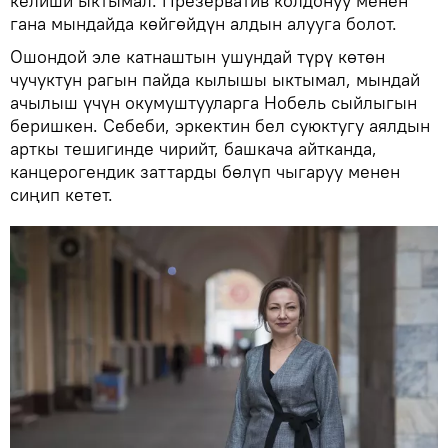
келиши ыктымал. Презерватив колдонуу менен
гана мындайда көйгөйдүн алдын алууга болот.
Ошондой эле катнаштын ушундай түрү көтөн
чучуктун рагын пайда кылышы ыктымал, мындай
ачылыш үчүн окумуштууларга Нобель сыйлыгын
беришкен. Себеби, эркектин бел суюктугу аялдын
арткы тешигинде чирийт, башкача айтканда,
канцерогендик заттарды бөлүп чыгаруу менен
сиңип кетет.