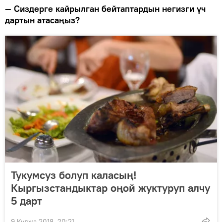
— Сиздерге кайрылган бейтаптардын негизги үч
дартын атасаңыз?
Тукумсуз болуп каласың!
Кыргызстандыктар оңой жуктуруп алчу
5 дарт
9 Кулжа 2018, 20:21