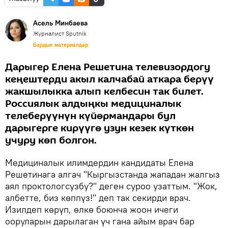
Асель Минбаева
Журналист Sputnik
Бардык материалдар
Дарыгер Елена Решетина телевизордогу
кеңештерди акыл калчабай аткара берүү
жакшылыкка алып келбесин так билет.
Россиялык алдыңкы медициналык
телеберүүнүн күйөрмандары бул
дарыгерге кирүүгө узун кезек күткөн
учуру көп болгон.
Медициналык илимдердин кандидаты Елена
Решетинага алгач "Кыргызстанда жападан жалгыз
аял проктологсузбу?" деген суроо узаттым. "Жок,
албетте, биз көппүз!" деп так секирди врач.
Изилдеп көрүп, өлкө боюнча жоон ичеги
ооруларын дарылаган үч гана айым врач бар