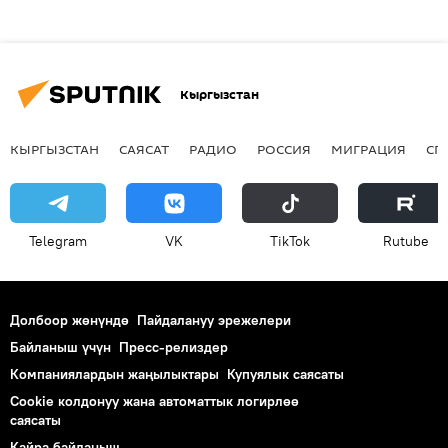
Кыргызстан
КЫРГЫЗСТАН
САЯСАТ
РАДИО
РОССИЯ
МИГРАЦИЯ
СП
Telegram
VK
ТikТоk
Rutube
Долбоор жөнүндө
Пайдалануу эрежелери
Байланыш үчүн
Пресс-релиздер
Компаниялардын жаңылыктары
Купуялык саясаты
Cookie колдонуу жана автоматтык логирлөө
саясаты
Кайра байланыш