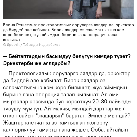
Елена Решетина: проктологиялык ооруларга аялдар да, эркектер
да бирдей эле кабылат. Бирок аялдар өз саламаттыгына кам
көрө билишет, жүз айымдын бирине гана операция талап
кылынат
©
Sputnik / Табылды Кадырбеков
— Бейтаптардын басымдуу бөлүгүн кимдер түзөт?
Эркектерби же аялдарбы?
— Проктологиялык ооруларга аялдар да, эркектер
да бирдей эле кабылат. Бирок аялдар өз
саламаттыгына кам көрө билишет, жүз айымдын
бирине гана операция талап кылынат. Ал эми
мырзалар арасында бул көрсөткүч 20-30 пайызды
түзүшү мүмкүн. Айтмакчы, мындай дарттар жыл
өткөн сайын "жашарып" баратат. Эмнеге мындай?
Жаштар клетчатка аз камтылган жогорку
каллориялуу тамакты гана жешет. Ооба, айтайын
дегеним, тез татым менен азыктануу изин