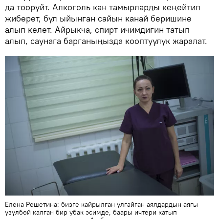
да тооруйт. Алкоголь кан тамырларды кеңейтип
жиберет, бул ыйынган сайын канай беришине
алып келет. Айрыкча, спирт ичимдигин татып
алып, саунага барганыңызда кооптуулук жаралат.
Елена Решетина: бизге кайрылган улгайган аялдардын аягы
узүлбөй калган бир убак эсимде, баары ичтери катып