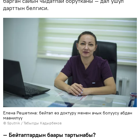
барган сайын чыдатпай оорутканы — дал ушул
дарттын белгиси.
Елена Решетина: бейтап өз доктуру менен ачык болуусу абдан
маанилүү
©
Sputnik / Табылды Кадырбеков
— Бейтаптардын баары тартынабы?