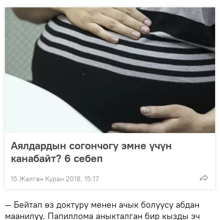
Аялдардын согончогу эмне үчүн
канабайт? 6 себеп
15 Жалган Куран 2018, 15:17
— Бейтап өз доктуру менен ачык болуусу абдан
маанилүү. Папиллома аныкталган бир кызды эч