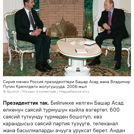
Сирия менен Россия президенттери Башар Асад жана Владимир
Путин Кремлдеги жолугушууда. 2006-жыл
©
Sputnik
/ Михаил Климентьев
/
Медиабанкка өтүү
Президенттик так.
Бийликке келген Башар Асад
өлкөнүн саясий турмушун кыйла өзгөртөт. 600
саясий туткунду түрмөдөн бошотуп, көз
карандысыз саясий партия түзүүгө, телеканал
жана басылмаларды ачууга уруксат берет. Андан