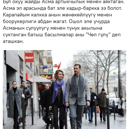
Бул окуу жайды Асма артыкчылык менен аяктаган.
Асма эл арасында бат эле кадыр-баркка ээ болот.
Карапайым калкка анын жөнөкөйлүүгү менен
боорукерлиги абдан жагат. Ошол эле учурда
Асманын сулуулугу менен тунук акылына
суктанган батыш басылмалар аны "Чөл гүлү" деп
аташкан.