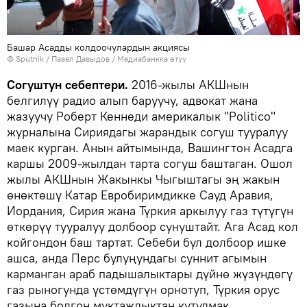
Башар Асадды колдоочулардын акциясы
©
Sputnik
/ Павел Давыдов
/
Медиабанкка өтүү
Согуштун себептери.
2016-жылы АКШнын
белгилүү радио алып баруучу, адвокат жана
жазуучу Роберт Кеннеди америкалык "Politico"
журналына Сириядагы жарандык согуш тууралуу
маек курган. Анын айтымында, Вашингтон Асадга
каршы 2009-жылдан тарта согуш баштаган. Ошол
жылы АКШнын Жакынкы Чыгыштагы эң жакын
өнөктөшү Катар Евробиримдикке Сауд Аравия,
Иордания, Сирия жана Түркия аркылуу газ түтүгүн
өткөрүү тууралуу долбоор сунуштайт. Ага Асад кол
койгондон баш тартат. Себеби бул долбоор ишке
ашса, анда Перс булуңундагы суннит агымын
карманган араб падышалыктары дүйнө жүзүндөгү
газ рыногунда үстөмдүгүн орнотуп, Түркия орус
газына болгон муктаждыктан кутулмак.