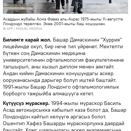
Асаддын жубайы Асма Фаваз аль-Ахрас 1975-жылы 11-августта
Лондондо төрөлгөн. Экөө 2001-жылы баш кошушкан.
©
AFP
/ MIGUEL MEDINA
Билимге карай жол.
Башар Дамаскинин "Хуррия"
лицейинде окуп, бир нече тил үйрөнөт. Мектепти
бүткөн соң Дамаскинин медицина
университетинин офтальмология факультетинине
тапшырып, аны кызыл диплом менен аяктайт.
Андан кийин Дамаскинин конушундагы аскер
ооруканасында дарыгер болуп иштей баштайт.
1991-жылы Башар Лондонго офтальмологиялык
борборго тажрыйба алмашууга кетет.
Күтүүсүз мураскер.
1994-жылы мураскор Басиль
Асад автокырсыкка кабылып каза болот да, Башар
Лондондон кайтып келүүгө аргасыз болот.
Ошентип Хафез Башарды мураскорлукка даярдай
баштайт. Хомс шаарындагы аскер академиясына