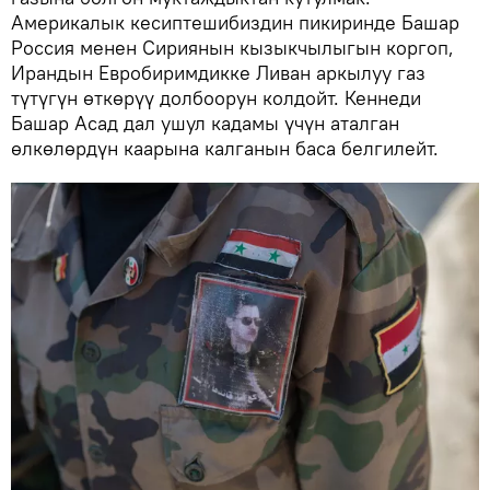
Америкалык кесиптешибиздин пикиринде Башар
Россия менен Сириянын кызыкчылыгын коргоп,
Ирандын Евробиримдикке Ливан аркылуу газ
түтүгүн өткөрүү долбоорун колдойт. Кеннеди
Башар Асад дал ушул кадамы үчүн аталган
өлкөлөрдүн каарына калганын баса белгилейт.