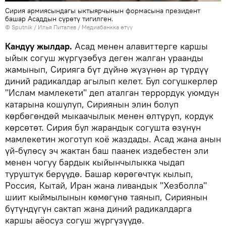
Сирия армиясындагы ыктыярчынын формасына президент
башар Асаддын сүрөтү тигилген.
©
Sputnik
/ Илья Питалев
/
Медиабанкка өтүү
Кандуу жылдар.
Асад менен алавиттерге каршы
ыйык согуш жүргүзөбүз деген жалган ураанды
жамынып, Сирияга бүт дүйнө жүзүнөн ар түрдүү
диний радикалдар агылып келет. Бул согушкерлер
"Ислам мамлекети" деп аталган террордук уюмдун
катарына кошулуп, Сириянын элин болуп
көрбөгөндөй мыкаачылык менен өлтүрүп, кордук
көрсөтөт. Сирия бул жарандык согушта өзүнүн
мамлекетин жоготуп коё жаздады. Асад жана анын
үй-бүлөсү эч жактан баш паанек издебестен эли
менен чогуу бардык кыйынчылыкка чыдап
туруштук берүүдө. Башар көрөгөчтүк кылып,
Россия, Кытай, Иран жана ливандык "Хезболла"
шиит кыймылынын көмөгүнө таянып, Сириянын
бүтүндүгүн сактап жана диний радикалдарга
каршы аёосуз согуш жүргүзүүдө.