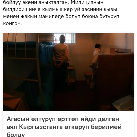
бойлуу экени аныкталган. Милициянын
билдиришинче кылмышкер үй ээсинин кызы
менен жакын мамиледе болуп боюна бүтүрүп
койгон.
Агасын өлтүрүп өрттөп ийди делген
аял Кыргызстанга өткөрүп берилмей
болду