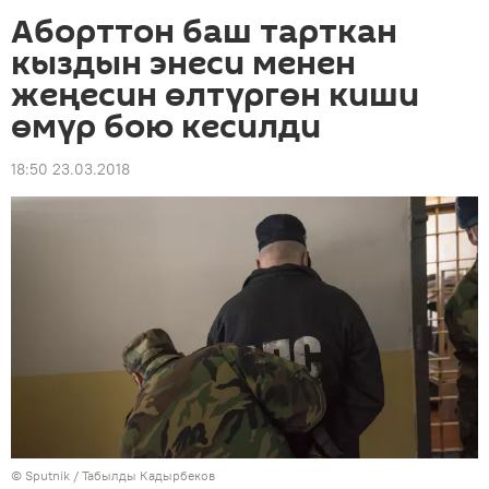
Аборттон баш тарткан
кыздын энеси менен
жеңесин өлтүргөн киши
өмүр бою кесилди
18:50 23.03.2018
©
Sputnik / Табылды Кадырбеков