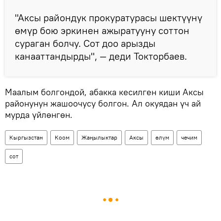
"Аксы райондук прокуратурасы шектүүнү
өмүр бою эркинен ажыратууну соттон
сураган болчу. Сот доо арызды
канааттандырды", — деди Токторбаев.
Маалым болгондой, абакка кесилген киши Аксы
районунун жашоочусу болгон. Ал окуядан үч ай
мурда үйлөнгөн.
Кыргызстан
Коом
Жаңылыктар
Аксы
өлүм
чечим
сот