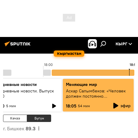
КЫРГ
Кыргызстан
18:00
18:5
едневные новости
Меняющие мир
едневные новости. Выпуск
Аскар Салымбеков: «Человек
:00
должен постоянно
совершенствоваться»
эфир
:00
18:05
5 мин
54 мин
Кечээ
Бүгүн
г. Бишкек
89.3