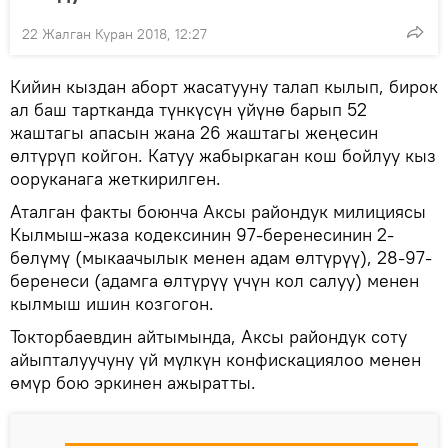
22 Жалган Куран 2018, 12:27
Кийин кыздан аборт жасатууну талап кылып, бирок
ал баш тартканда түнкүсүн үйүнө барып 52
жаштагы апасын жана 26 жаштагы жеңесин
өлтүрүп койгон. Катуу жабыркаган кош бойлуу кыз
ооруканага жеткирилген.
Аталган факты боюнча Аксы райондук милициясы
Кылмыш-жаза кодексинин 97-беренесинин 2-
бөлүмү (мыкаачылык менен адам өлтүрүү), 28-97-
беренеси (адамга өлтүрүү үчүн кол салуу) менен
кылмыш ишин козгогон.
Токторбаевдин айтымында, Аксы райондук соту
айыпталуучуну үй мүлкүн конфискациялоо менен
өмүр бою эркинен ажыратты.