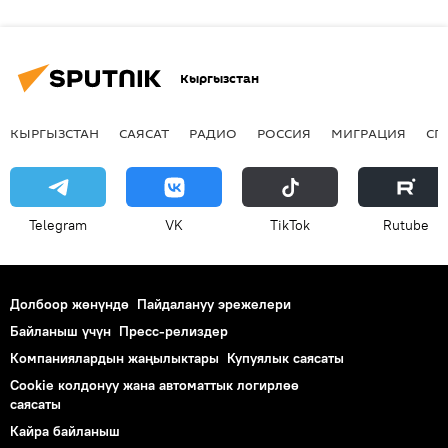
Кыргызстан
КЫРГЫЗСТАН
САЯСАТ
РАДИО
РОССИЯ
МИГРАЦИЯ
СП
Telegram
VK
ТikТоk
Rutube
Долбоор жөнүндө
Пайдалануу эрежелери
Байланыш үчүн
Пресс-релиздер
Компаниялардын жаңылыктары
Купуялык саясаты
Cookie колдонуу жана автоматтык логирлөө
саясаты
Кайра байланыш