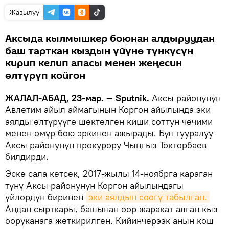
Жазылуу
Аксыда кылмышкер боюнан алдыруудан
баш тарткан кыздын үйүнө түнкүсүн
кирип келип апасы менен жеңесин
өлтүрүп койгон
ЖАЛАЛ-АБАД, 23-мар. — Sputnik.
Аксы районунун
Авлетим айыл аймагынын Коргон айылында эки
аялды өлтүрүүгө шектелген киши соттун чечими
менен өмүр бою эркинен ажырады. Бул тууралуу
Аксы районунун прокурору Чыңгыз Токторбаев
билдирди.
Эске сала кетсек, 2017-жылы 14-ноябрга караган
түнү Аксы районунун Коргон айылындагы
үйлөрдүн биринен
эки аялдын сөөгү табылган.
Андан сырткары, башынан оор жаракат алган кыз
ооруканага жеткирилген. Кийинчерээк анын кош