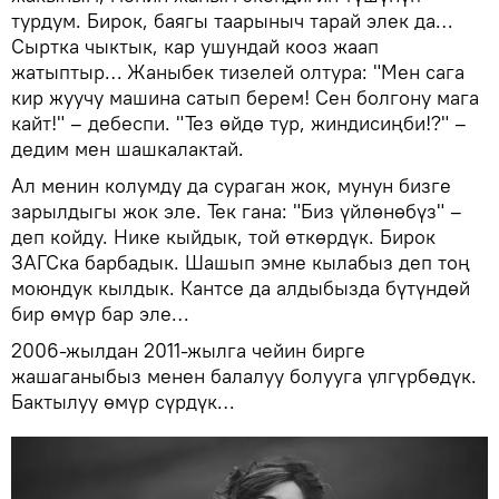
турдум. Бирок, баягы таарыныч тарай элек да…
Сыртка чыктык, кар ушундай кооз жаап
жатыптыр… Жаныбек тизелей олтура: "Мен сага
кир жуучу машина сатып берем! Сен болгону мага
кайт!" – дебеспи. "Тез өйдө тур, жиндисиңби!?" –
дедим мен шашкалактай.
Ал менин колумду да сураган жок, мунун бизге
зарылдыгы жок эле. Тек гана: "Биз үйлөнөбүз" –
деп койду. Нике кыйдык, той өткөрдүк. Бирок
ЗАГСка барбадык. Шашып эмне кылабыз деп тоң
моюндук кылдык. Кантсе да алдыбызда бүтүндөй
бир өмүр бар эле…
2006-жылдан 2011-жылга чейин бирге
жашаганыбыз менен балалуу болууга үлгүрбөдүк.
Бактылуу өмүр сүрдүк…