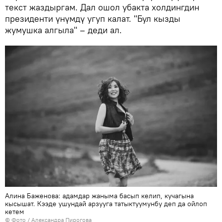
текст жаздыргам. Дал ошол убакта холдингдин
президенти үнүмдү угуп калат. "Бул кызды
жумушка алгыла" – деди ал.
Алина Баженова: адамдар жаныма басып келип, кучагына
кысышат. Кээде ушундай арзууга татыктуумунбу деп да ойлоп
кетем
© Фото / Александра Пирогова