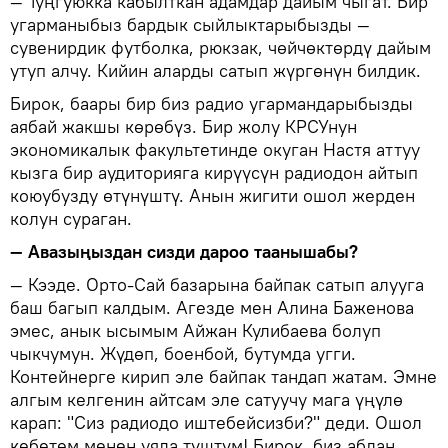
— Туңгуюкка кабылткан адамдар дайым чыгат. Бир
угарманыбыз бардык сыйлыктарыбызды —
сувенирдик футболка, рюкзак, чөйчөктөрдү дайым
утуп алчу. Кийин аларды сатып жүргөнүн билдик.
Бирок, баары бир биз радио угармандарыбызды
аябай жакшы көрөбүз. Бир жолу КРСУнун
экономикалык факультетинде окуган Настя аттуу
кызга бир аудиторияга кирүүсүн радиодон айтып
коюубузду өтүнүштү. Анын жигити ошол жерден
колун сураган.
— Авазыңыздан сизди дароо таанышабы?
— Кээде. Орто-Сай базарына байпак сатып алууга
баш багып калдым. Агезде мен Алина Баженова
эмес, анык ысымым Айжан Кулибаева болуп
чыкчумун. Жүдөп, боенбой, бутумда угги.
Контейнерге кирип эле байпак тандап жатам. Эмне
алгым келгенин айтсам эле сатуучу мага үңүлө
карап: "Сиз радиодо иштебейсизби?" деди. Ошол
кебетем менен уяла түштүм! Бирок, биз абдан