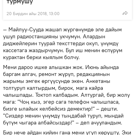
турмушу
20 Бирдин айы 2018, 13:00
— Майлуу-Сууда жашап жүргөнүмдө эле дайым
ушул радиостанцияны укчумун. Алардын
диджейлерин туурай тексттерди окуп, үнүмдү
кассетага жаздырчумун. Бул иш менин өспүрүм
курактан берки кыялым болчу.
Мени дароо ишке алышкан жок. Июнь айында
баргам алгач, ремонт жүрүп, редакциянын
жарымы эмгек өргүүсүндө экен. Анкетаны
толтуруп калтырдым, бирок, мага кайра
чалышпады. Токтоп калбадым. Алтургай, бир жолу
мага: "Чоң кыз, эгер сага телефон чалышпаса,
бизге ылайык келбейсиз демектир!" – дешти.
"Сиздер менин үнүмдү тыңдабай туруп, мындай
бүтүм чыгара албайсыздар!" – деп ачууландым.
Бир нече айдан кийин гана мени угуп көрүштү. Эки