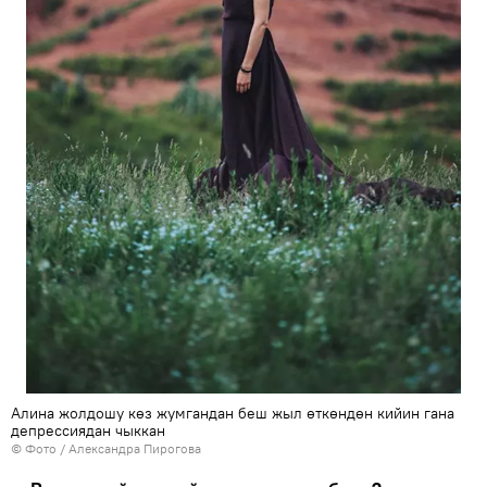
Алина жолдошу көз жумгандан беш жыл өткөндөн кийин гана
депрессиядан чыккан
© Фото / Александра Пирогова