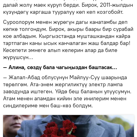
далай жолу маек куруп берди. Бирок, 2011-жылдын
күзүндөгү каргаша тууралуу көп кеп козгобойт.
Суроолорум менен жүрөгүн дагы канатамбы деп
көпкө толгондум. Бирок, акыры баары бир сурабай
кое албадым. Кыргызстанда мушташкандан кайра
тартпаган каны ысык канчалаган жаш балдар бар!
Кесепети эмнеге алып келерин алар да биле
жүрүшсүн…
— Алина, сөздү бала чагыңыздан баштасак…
— Жалал-Абад облусунун Майлуу-Суу шаарында
төрөлгөм. Ата-энем жергиликтүү электр лампа
заводунда иштеген. Үйдө беш баланын улуусумун.
Атам менен апамдан кийин эле инилерим менен
сиңдилериме мен баш-көз болдум.