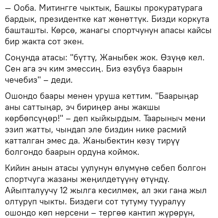
— Ооба. Митингге чыктык, Башкы прокуратурага
бардык, президентке кат жөнөттүк. Бизди коркута
башташты. Көрсө, жанагы спортчунун апасы кайсы
бир жакта сот экен.
Соңунда атасы: "бүттү, Жаныбек жок. Өзүңө кел.
Сен ага эч ким эмессиң. Биз өзүбүз баарын
чечебиз" – деди.
Ошондо баары менен уруша кеттим. "Баарыңар
аны саттыңар, эч бириңер аны жакшы
көрбөпсүңөр!" – деп кыйкырдым. Таарыныч мени
эзип жатты, чындап эле биздин нике расмий
катталган эмес да. Жаныбектин көзү тирүү
болгондо баарын ордуна коймок.
Кийин анын атасы уулунун өлүмүнө себеп болгон
спортчуга жазаны жеңилдетүүнү өтүндү.
Айыпталуучу 12 жылга кесилмек, ал эки гана жыл
олтуруп чыкты. Биздеги сот тутуму тууралуу
ошондо көп нерсени – тергөө кантип жүрөрүн,