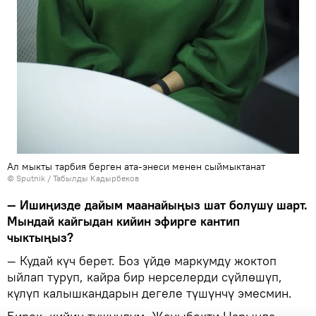
Ал мыкты тарбия берген ата-энеси менен сыймыктанат
©
Sputnik / Табылды Кадырбеков
— Ишиңизде дайым маанайыңыз шат болушу шарт.
Мындай кайгыдан кийин эфирге кантип
чыктыңыз?
— Кудай күч берет. Боз үйдө маркумду жоктоп
ыйлап туруп, кайра бир нерселерди сүйлөшүп,
күлүп калышкандарын дегеле түшүнчү эмесмин.