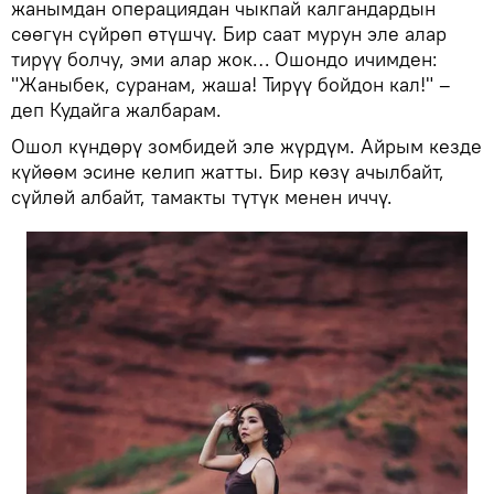
жанымдан операциядан чыкпай калгандардын
сөөгүн сүйрөп өтүшчү. Бир саат мурун эле алар
тирүү болчу, эми алар жок… Ошондо ичимден:
"Жаныбек, суранам, жаша! Тирүү бойдон кал!" –
деп Кудайга жалбарам.
Ошол күндөрү зомбидей эле жүрдүм. Айрым кезде
күйөөм эсине келип жатты. Бир көзү ачылбайт,
сүйлөй албайт, тамакты түтүк менен иччү.