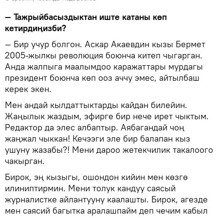
— Тажрыйбасыздыктан иште катаны көп
кетирдиңизби?
— Бир учур болгон. Аскар Акаевдин кызы Бермет
2005-жылкы революция боюнча китеп чыгарган.
Анда жалпыга маалымдоо каражаттары мурдагы
президент боюнча көп ооз аччу эмес, айтылбаш
керек экен.
Мен андай кылдаттыктарды кайдан билейин.
Жаңылык жаздым, эфирге бир нече ирет чыктым.
Редактор да элес албаптыр. Аябагандай чоң
жаңжал чыккан! Кечээги эле бир балапан кыз
ушуну жазабы?! Мени дароо жетекчилик такалоого
чакырган.
Бирок, эң кызыгы, ошондон кийин мен көзгө
илиниптирмин. Мени толук кандуу саясый
журналистке айлантууну каалашты. Бирок, агезде
мен саясий багытка аралашпайм деп чечим кабыл