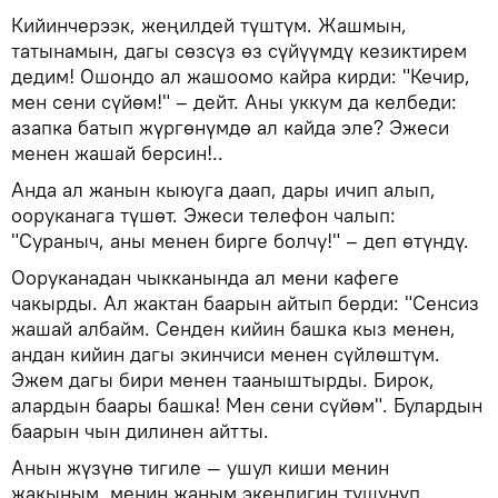
Кийинчерээк, жеңилдей түштүм. Жашмын,
татынамын, дагы сөзсүз өз сүйүүмдү кезиктирем
дедим! Ошондо ал жашоомо кайра кирди: "Кечир,
мен сени сүйөм!" – дейт. Аны уккум да келбеди:
азапка батып жүргөнүмдө ал кайда эле? Эжеси
менен жашай берсин!..
Анда ал жанын кыюуга даап, дары ичип алып,
ооруканага түшөт. Эжеси телефон чалып:
"Сураныч, аны менен бирге болчу!" – деп өтүндү.
Ооруканадан чыкканында ал мени кафеге
чакырды. Ал жактан баарын айтып берди: "Сенсиз
жашай албайм. Сенден кийин башка кыз менен,
андан кийин дагы экинчиси менен сүйлөштүм.
Эжем дагы бири менен тааныштырды. Бирок,
алардын баары башка! Мен сени сүйөм". Булардын
баарын чын дилинен айтты.
Анын жүзүнө тигиле — ушул киши менин
жакыным, менин жаным экендигин түшүнүп