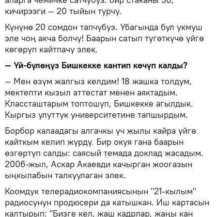
кичирээги — 20 тыйын турчу.
Күнүнө 20 сомдон тапчубуз. Убагында бул укмуш
эле чоң акча болчу! Баарын сатып түгөткүчө үйгө
көгөрүп кайтпачу элек.
— Үй-бүлөңүз Бишкекке кантип көчүп калды?
— Мен өзүм жалгыз келдим! 18 жашка толдум,
мектепти кызыл аттестат менен аяктадым.
Классташтарым топтошуп, Бишкекке агылдык.
Кыргыз улуттук университетине тапшырдым.
Борбор калаадагы алгачкы үч жылы кайра үйгө
кайткым келип жүрдү. Бир окуя гана баарын
өзгөртүп салды: саясый темада доклад жасадым.
2006-жыл, Аскар Акаевди качырган жоогазын
ыңкылабын талкуулаган элек.
Коомдук телерадиокомпаниясынын "21-кылым"
радиосунун продюсери да катышкан. Иш картасын
калтырып: "Бизге кел, жаш кадрлар, жаңы кан