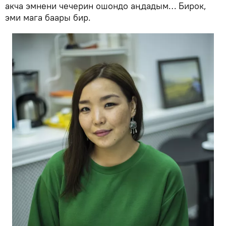
акча эмнени чечерин ошондо аңдадым… Бирок,
эми мага баары бир.