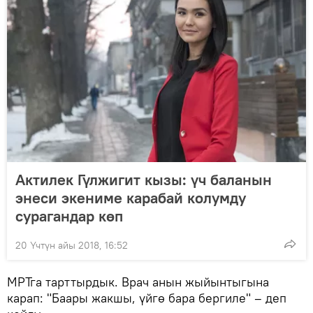
Актилек Гүлжигит кызы: үч баланын
энеси экениме карабай колумду
сурагандар көп
20 Үчтүн айы 2018, 16:52
МРТга тарттырдык. Врач анын жыйынтыгына
карап: "Баары жакшы, үйгө бара бергиле" – деп