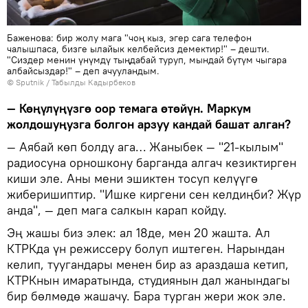
Баженова: бир жолу мага "чоң кыз, эгер сага телефон
чалышпаса, бизге ылайык келбейсиз демектир!" – дешти.
"Сиздер менин үнүмдү тыңдабай туруп, мындай бүтүм чыгара
албайсыздар!" – деп ачууландым.
©
Sputnik / Табылды Кадырбеков
— Көңүлүңүзгө оор темага өтөйүн. Маркум
жолдошуңузга болгон арзуу кандай башат алган?
— Аябай көп болду ага… Жаныбек — "21-кылым"
радиосуна орношкону барганда алгач кезиктирген
киши эле. Аны мени эшиктен тосуп келүүгө
жиберишиптир. "Ишке киргени сен келдиңби? Жүр
анда", — деп мага салкын карап койду.
Эң жашы биз элек: ал 18де, мен 20 жашта. Ал
КТРКда үн режиссеру болуп иштеген. Нарындан
келип, туугандары менен бир аз араздаша кетип,
КТРКнын имаратында, студиянын дал жанындагы
бир бөлмөдө жашачу. Бара турган жери жок эле.