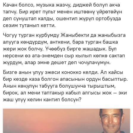
Качан болсо, музыка жазчу, диджей болуп акча
тапчу. Бир ирет пульт менен иштөөнү үйрөтөйүн
деп сунуштап калды, ошентип жүрүп ортобузда
сезим тутанып кетти.
Чогуу турган курбумду Жаныбекти да жаныбызга
алууга көндүрдүм, анткени, бара турган башка
жери жок болчу. Үчөөбүз бирге жашадык. Бул
нерсени өз ата-энемден сыр кылып көпкө сактап
жүрдүм, алар эмне дешет деп чочулачумун.
Бизге анын улуу эжеси конокко келди. Ал кайсы
бир кезде каза болгон апасынын ордун басыптыр.
Анын көңүлүн табууга болушунча тырыштым,
бирок, ал мени таптакыр кабыл алгысы жок — эки
жаш улуу келин кантип болсун?