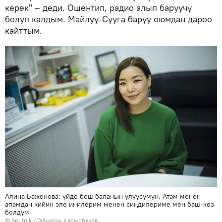
керек" – деди. Ошентип, радио алып баруучу
болуп калдым. Майлуу-Сууга баруу оюмдан дароо
кайттым.
Алина Баженова: үйдө беш баланын улуусумун. Атам менен
апамдан кийин эле инилерим менен сиңдилериме мен баш-көз
болдум
©
Sputnik / Табылды Кадырбеков