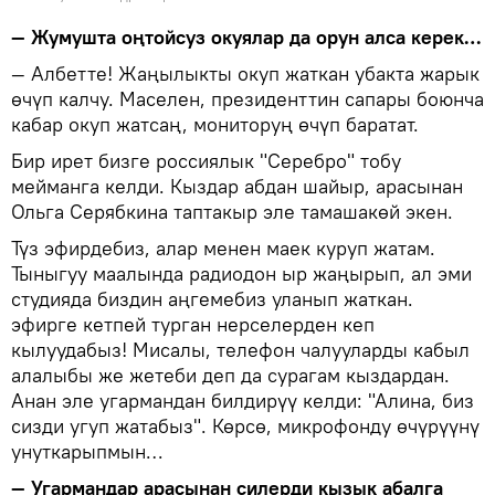
— Жумушта оңтойсуз окуялар да орун алса керек…
— Албетте! Жаңылыкты окуп жаткан убакта жарык
өчүп калчу. Маселен, президенттин сапары боюнча
кабар окуп жатсаң, мониторуң өчүп баратат.
Бир ирет бизге россиялык "Серебро" тобу
мейманга келди. Кыздар абдан шайыр, арасынан
Ольга Серябкина таптакыр эле тамашакөй экен.
Түз эфирдебиз, алар менен маек куруп жатам.
Тыныгуу маалында радиодон ыр жаңырып, ал эми
студияда биздин аңгемебиз уланып жаткан.
эфирге кетпей турган нерселерден кеп
кылуудабыз! Мисалы, телефон чалууларды кабыл
алалыбы же жетеби деп да сурагам кыздардан.
Анан эле угармандан билдирүү келди: "Алина, биз
сизди угуп жатабыз". Көрсө, микрофонду өчүрүүнү
унуткарыпмын…
— Угармандар арасынан силерди кызык абалга