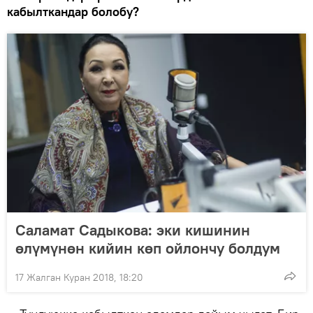
кабылткандар болобу?
Саламат Садыкова: эки кишинин
өлүмүнөн кийин көп ойлончу болдум
17 Жалган Куран 2018, 18:20