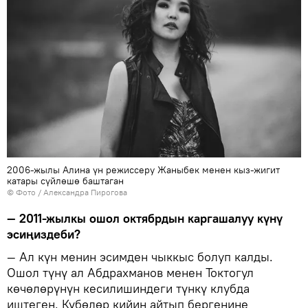
2006-жылы Алина үн режиссеру Жаныбек менен кыз-жигит
катары сүйлөшө баштаган
© Фото / Александра Пирогова
— 2011-жылкы ошол октябрдын каргашалуу күнү
эсиңиздеби?
— Ал күн менин эсимден чыккыс болуп калды.
Ошол түнү ал Абдрахманов менен Токтогул
көчөлөрүнүн кесилишиндеги түнкү клубда
иштеген. Күбөлөр кийин айтып бергенине