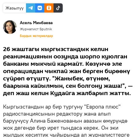
Жазылуу
Асель Минбаева
Журналист Sputnik
Бардык материалдар
26 жаштагы кыргызстандык келин
реанимациянын оозунда шорпо куюлган
банканы мыкчый кармайт. Көзүнчө эле
операциядан чыкпай жан берген бирөөнү
сүйрөп өтүштү. "Жаныбек, өтүнөм,
баарына кайылмын, сен болгону жаша!", —
деп жаш келин Кудайга жалбарып жатты.
Кыргызстандын ар бир тургуну "Европа плюс"
радиостанциясынын редактору жана алып
баруучусу Алина Баженованын авазын өмүрүндө
жок дегенде бир ирет тыңдаса керек. Он эки
жылдык кесиптик чыйырында ал журналисттерге