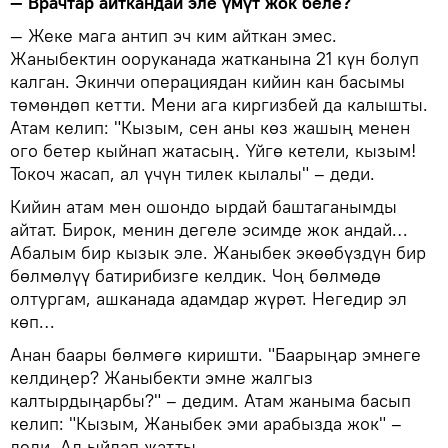
— Врачтар айткандай эле үмүт жок беле?
— Жеке мага антип эч ким айткан эмес.
Жаныбектин ооруканада жатканына 21 күн болуп
калган. Экинчи операциядан кийин кан басымы
төмөндөп кетти. Мени ага киргизбей да калышты.
Атам келип: "Кызым, сен аны көз жашың менен
ого бетер кыйнап жатасың. Үйгө кетели, кызым!
Токоч жасап, ал үчүн тилек кылалы" – деди.
Кийин атам мен ошондо ырдай баштаганымды
айтат. Бирок, менин дегеле эсимде жок андай…
Абалым бир кызык эле. Жаныбек экөөбүздүн бир
бөлмөлүү батирибизге келдик. Чоң бөлмөдө
олтургам, ашканада адамдар жүрөт. Негедир эл
көп…
Анан баары бөлмөгө киришти. "Баарыңар эмнеге
келдиңер? Жаныбекти эмне жалгыз
калтырдыңарбы?" – дедим. Атам жаныма басып
келип: "Кызым, Жаныбек эми арабызда жок" –
деди. Ал ыйлап жатты.