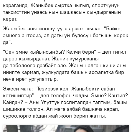
караганда, Жаныбек сыртка чыгып, спортчунун
таксисттин унаасынын шашкасын сындырганын
көрөт.
Жаныбек аны жоошутууга аракет кылат: "Байке,
эмнеге антесиз, ал дагы үй-бүлөсүн багышы керек
да".
"Сен эмне кыйынсыңбы? Келчи бери" – деп тигил
дароо кыжырданат. Жаник кумурсканы
да тебелөөгө даабайт эле. Жанын алган киши аны
ийилте кармап, жулкулдата башын асфальтка бир
нече ирет ургулаптыр.
Эжеси мага: "Тезирээк кел, Жаныбекти сабап
кетишиптир" – деп телефон чалды. Эмне? Кантип?
Кайдан? – Аны Улуттук госпиталдан таптым, башы
шишикке толгон. Ал мага аябай башкача карап,
суроолорго абдан жай жооп берип жатты.