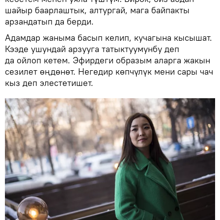
шайыр баарлаштык, алтургай, мага байпакты
арзандатып да берди.
Адамдар жаныма басып келип, кучагына кысышат.
Кээде ушундай арзууга татыктуумунбу деп
да ойлоп кетем. Эфирдеги образым аларга жакын
сезилет өңдөнөт. Негедир көпчүлүк мени сары чач
кыз деп элестетишет.