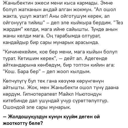
Жаныбектин эжеси мени кыса кармады. Эмне
болуп жатканын аңдай алган жокмун. "Ал ошол
жакта, үшүп жатат! Аны ойготушум керек, ал
ойгонууга тийиш" – деп эле кыйкыра бердим. "Тез
жардам" келди, мага ийне сайышты. Түндө анын
жаны келди мага. Оң тарабымда олтурат,
кандайдыр бир сары мунарык арасында.
"Кичинекейим, кое бер мени, мага кыйын болуп
турат. Кетишим керек", — дейт ал. Адегенде
айткандарына көнбөдүм, бир топтон кийин ага:
"Кош. Бара бер" – деп жооп кылдым.
Көпчүлүгү бул тек гана көзүмө көрүнгөнүн
айтышты. Жок, мен Жаныбекти ошол түнү даана
көрдүм. Гипнотерапевт Майкл Ньютондун
китебинде дал ушундай учур сүрөттөлүптүр.
Ошондой эле сары мунарык.
— Жолдошуңуздун кунун кууйм деген ой
жооткотту беле?