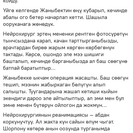
койду.
Үйгө келгенде Жаныбектин өңү кубарып, кечинде
абалы ого бетер начарлап кетти. Шашыла
ооруканага жөнөдүк.
Нейрохирург эртең мененки рентген фотосүрөтүн
тынчсыздана карап, качан тарттырганыбызды,
врачтардан бирөө жарым көргөн-көрбөгөнүн
тактады. Көрсө, ошондо эле мээ шишиги
башталып, кечинде барганыбызда ал баш сөөгүнө
батпай баратыптыр…
Жаныбекке ыкчам операция жасашты. Баш сөөгүн
тешип, мээнин жабыркаган бөлүгүн алып
салышты. Туугандарына жашап кетиши кыйын
экендиги дароо эле айтылыптыр, ал эми мен бул
эмне менен бүтөрүн ойлогон да жокмун…
Нейрохирургиянын реанимациясы — абдан
коркунучтуу. Ал жакта күн сайын өлүм чыгат.
Шорпону көтөрө анын оозунда турганымда