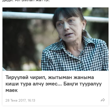
Тирүүлөй чирип, жытыман жаныма
киши тура алчу эмес... Баңги тууралуу
маек
28 Теке 2017, 16:13