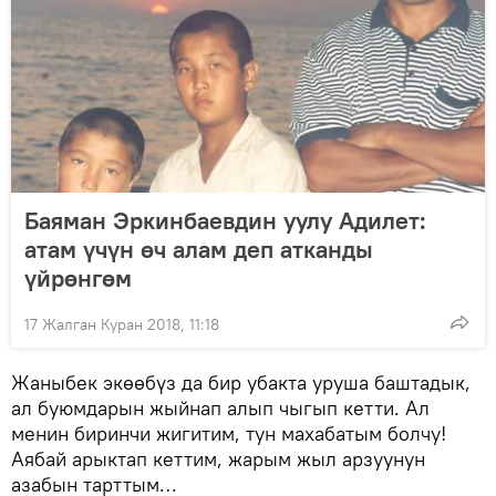
Баяман Эркинбаевдин уулу Адилет:
атам үчүн өч алам деп атканды
үйрөнгөм
17 Жалган Куран 2018, 11:18
Жаныбек экөөбүз да бир убакта уруша баштадык,
ал буюмдарын жыйнап алып чыгып кетти. Ал
менин биринчи жигитим, тун махабатым болчу!
Аябай арыктап кеттим, жарым жыл арзуунун
азабын тарттым…