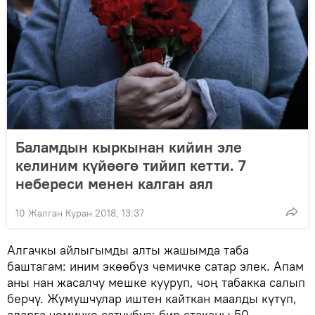
Баламдын кыркынан кийин эле
келиним күйөөгө тийип кетти. 7
небереси менен калган аял
10 Жалган Куран 2018, 13:37
Алгачкы айлыгымды алты жашымда таба
баштагам: иним экөөбүз чемичке сатар элек. Апам
аны нан жасалчу мешке кууруп, чоң табакка салып
берчү. Жумушчулар иштен кайткан маалды күтүп,
аларга чемичке сатчубуз: бир стаканы 50,