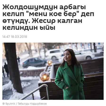
Жолдошумдун арбагы
келип "мени кое бер" деп
өтүндү. Жесир калган
келиндин ыйы
14:47 18.03.2018
©
Sputnik / Табылды Кадырбеков