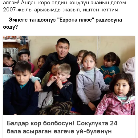
алгам! Андан көрө элдин көңүлүн ачайын дегем.
2007-жылы арызымды жазып, иштен кеттим.
— Эмнеге тандооңуз "Европа плюс" радиосуна
ооду?
Балдар кор болбосун! Сокулукта 24
бала асыраган өзгөчө үй-бүлөнүн