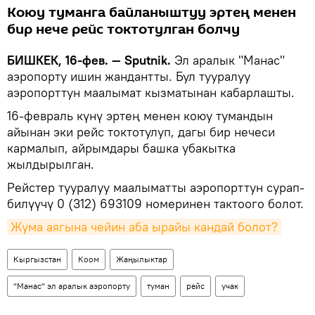
Коюу туманга байланыштуу эртең менен
бир нече рейс токтотулган болчу
БИШКЕК, 16-фев. — Sputnik.
Эл аралык "Манас"
аэропорту ишин жандантты. Бул тууралуу
аэропорттун маалымат кызматынан кабарлашты.
16-февраль күнү эртең менен коюу тумандын
айынан эки рейс токтотулуп, дагы бир нечеси
кармалып, айрымдары башка убакытка
жылдырылган.
Рейстер тууралуу маалыматты аэропорттун сурап-
билүүчү 0 (312) 693109 номеринен тактоого болот.
Жума аягына чейин аба ырайы кандай болот?
Кыргызстан
Коом
Жаңылыктар
"Манас" эл аралык аэропорту
туман
рейс
учак