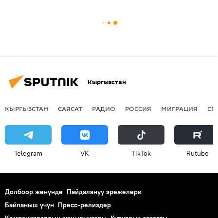
Кыргызстан
КЫРГЫЗСТАН
САЯСАТ
РАДИО
РОССИЯ
МИГРАЦИЯ
СП
Telegram
VK
ТikТоk
Rutube
Долбоор жөнүндө
Пайдалануу эрежелери
Байланыш үчүн
Пресс-релиздер