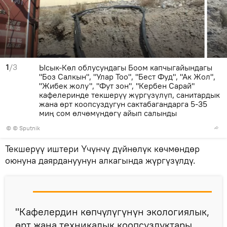
1
/3
Ысык-Көл облусундагы Боом капчыгайындагы
"Боз Салкын", "Улар Тоо", "Бест Фуд", "Ак Жол",
"Жибек жолу", "Фут зон", "Кербен Сарай"
кафелеринде текшерүү жүргүзүлүп, санитардык
жана өрт коопсуздугун сактабагандарга 5-35
миң сом өлчөмүндөгү айып салынды
© © Sputnik
Текшерүү иштери Үчүнчү дүйнөлүк көчмөндөр
оюнуна даярдануунун алкагында жүргүзүлдү.
"Кафелердин көпчүлүгүнүн экологиялык,
өрт жана техникалык коопсуздуктары