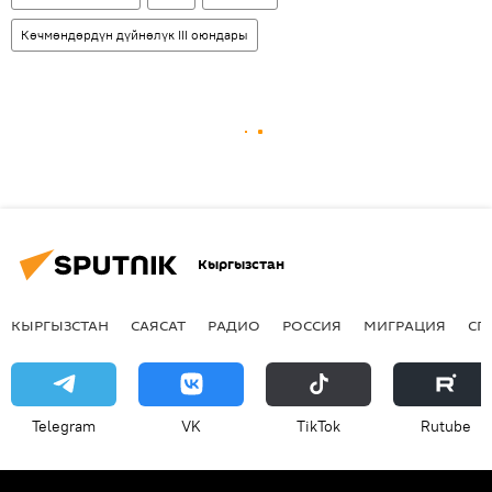
Көчмөндөрдүн дүйнөлүк III оюндары
Кыргызстан
КЫРГЫЗСТАН
САЯСАТ
РАДИО
РОССИЯ
МИГРАЦИЯ
СП
Telegram
VK
ТikТоk
Rutube