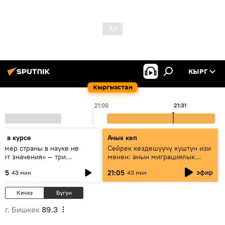
КЫРГ
Кыргызстан
21:00
21:31
дь в курсе
Ачык кеп
азмер страны в науке не
Сейрек кездешүүчү куштун изи
еет значения» — три
менен: анын миграциялык
сперта о сотрудничестве
жолу эмнеден кабар берет?
эфир
:05
21:05
43 мин
43 мин
ссии и Кыргызстана в
разовании и исследованиях
Кечээ
Бүгүн
г. Бишкек
89.3