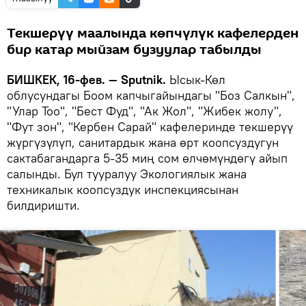
Текшерүү маалында көпчүлүк кафелерден
бир катар мыйзам бузуулар табылды
БИШКЕК, 16-фев. — Sputnik.
Ысык-Көл
облусундагы Боом капчыгайындагы "Боз Салкын",
"Улар Тоо", "Бест Фуд", "Ак Жол", "Жибек жолу",
"Фут зон", "Кербен Сарай" кафелеринде текшерүү
жүргүзүлүп, санитардык жана өрт коопсуздугун
сактабагандарга 5-35 миң сом өлчөмүндөгү айып
салынды. Бул тууралуу Экологиялык жана
техникалык коопсуздук инспекциясынан
билдиришти.