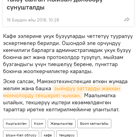
сунушталды
16 Бирдин айы 2018, 10:28
Кафе ээлерине укук бузууларды четтетүү тууралуу
эскертмелер берилди. Ошондой эле орчундуу
кемчилиги барларга административдик укук бузуу
боюнча акт жана протоколдор түзүлүп, мыйзам
бузгандыгы үчүн тиешелүү берене, пункттар
боюнча жоопкерчиликтер каралды.
Эске салсак, Мамэкотехинспекция өткөн жумада
желим жана башка
зыяндуу заттарды жаккан 
мончолорду текшерип чыккан.
Маалыматка
ылайык, текшерүү иштери көзөмөлдөнгөн
тараптар иретке келтирилмейинче улантылат.
Кыргызстан
Коом
Жаңылыктар
Боом капчыгайы
Ысык-Көл облусу
кафе
текшерүү