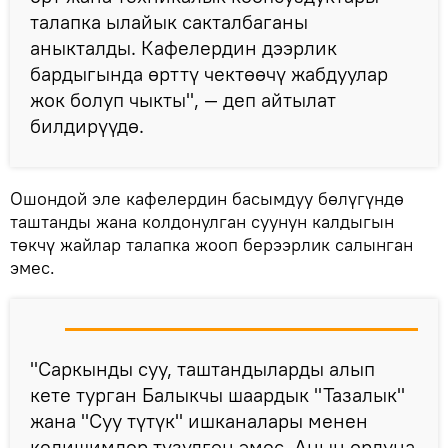
талапка ылайык сакталбаганы
аныкталды. Кафелердин дээрлик
бардыгында өрттү чектөөчү жабдуулар
жок болуп чыкты", — деп айтылат
билдирүүдө.
Ошондой эле кафелердин басымдуу бөлүгүндө
таштанды жана колдонулган суунун калдыгын
төкчү жайлар талапка жооп берээрлик салынган
эмес.
"Саркынды суу, таштандыларды алып
кете турган Балыкчы шаардык "Тазалык"
жана "Суу түтүк" ишканалары менен
келишимдер түзүлгөн эмес. Анын ордуна