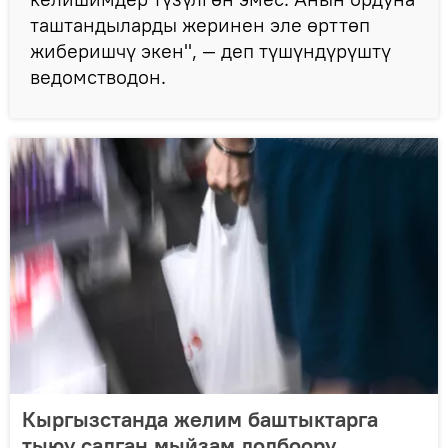
таштандыларды жеринен эле өрттөп
жиберишчү экен", — деп түшүндүрүштү
ведомстводон.
Кыргызстанда желим баштыктарга
тыюу салган мыйзам долбоору