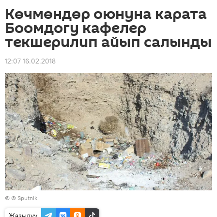
Көчмөндөр оюнуна карата
Боомдогу кафелер
текшерилип айып салынды
12:07 16.02.2018
© © Sputnik
Жазылуу