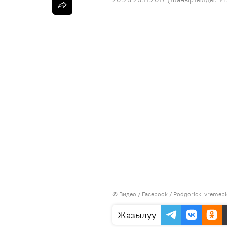
© Видео /
Facebook / Podgoricki vremep
Жазылуу