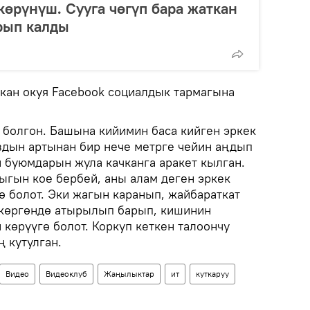
өрүнүш. Сууга чөгүп бара жаткан
рып калды
ан окуя Facebook социалдык тармагына
болгон. Башына кийимин баса кийген эркек
дын артынан бир нече метрге чейин аңдып
н буюмдарын жула качканга аракет кылган.
гын кое бербей, аны алам деген эркек
ө болот. Эки жагын каранып, жайбараткат
 көргөндө атырылып барып, кишинин
көрүүгө болот. Коркуп кеткен талоончу
ң кутулган.
Видео
Видеоклуб
Жаңылыктар
ит
куткаруу