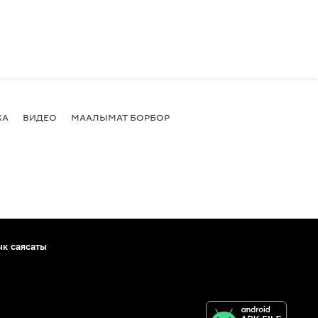
КА
ВИДЕО
МААЛЫМАТ БОРБОР
ык саясаты