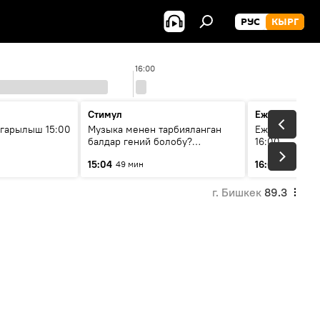
РУС
КЫРГ
16:00
Стимул
Ежедневные 
гарылыш 15:00
Музыка менен тарбияланган
Ежедневные н
балдар гений болобу?
16:00
Кыргыздын жашоосунда
15:04
16:01
49 мин
3 мин
музыканын орду
г. Бишкек
89.3