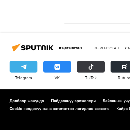
Кыргызстан
КЫРГЫЗСТАН
СА
Telegram
VK
ТikТоk
Rutub
Долбоор жөнүндө
Пайдалануу эрежелери
Байланыш үчү
Cookie колдонуу жана автоматтык логирлөө саясаты
Кайра