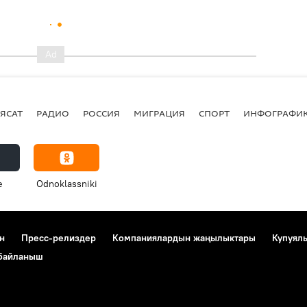
ЯСАТ
РАДИО
РОССИЯ
МИГРАЦИЯ
СПОРТ
ИНФОГРАФИ
e
Odnoklassniki
н
Пресс-релиздер
Компаниялардын жаңылыктары
Купуял
 байланыш