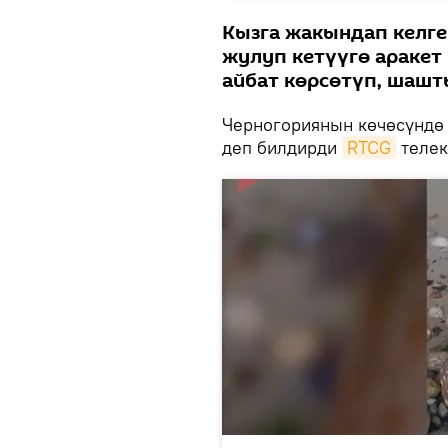
Кызга жакындап келге
жулуп кетүүгө аракет 
айбат көрсөтүп, шашт
Черногориянын көчөсүндө 
деп билдирди
RTCG
телек