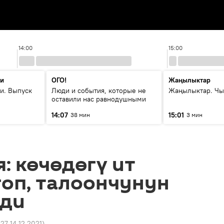
14:00
15:00
ти
ОГО!
Жаңылыктар
и. Выпуск
Люди и события, которые не
Жаңылыктар. Чы
оставили нас равнодушными
14:07
15:01
38 мин
3 мин
: көчөдөгү ит
оп, талоончунун
рди
:27 14.12.2021
)