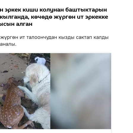
н эркек киши колунан баштыктарын
кылганда, көчөдө жүргөн ит эркекке
ысын алган
жүргөн ит талоончудан кызды сактап калды
аналы.