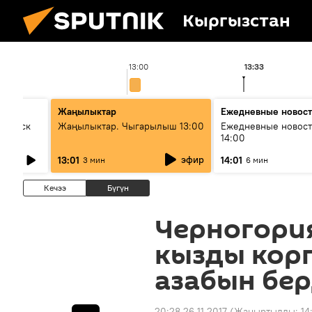
Кыргызстан
13:00
13:33
Жаңылыктар
Ежедневные новос
Выпуск
Жаңылыктар. Чыгарылыш 13:00
Ежедневные новост
14:00
эфир
13:01
14:01
3 мин
6 мин
Кечээ
Бүгүн
Черногория
кызды корг
азабын бе
20:28 26.11.2017
(Жаңыртылды:
14