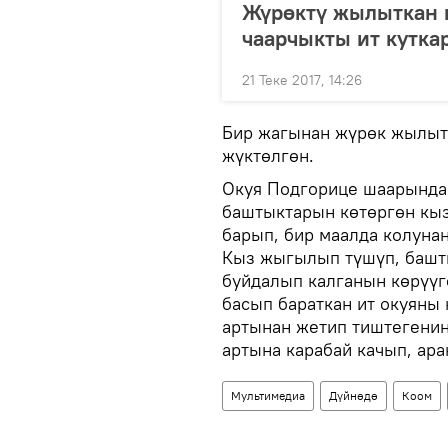
Жүрөктү жылыткан к
чаарчыкты ит кутка
21 Теке 2017, 14:26
Бир жагынан жүрөк жылытк
жүктөлгөн.
Окуя Подгорице шаарында 
баштыктарын көтөргөн кыз
барып, бир маалда колуна
Кыз жыгылып түшүп, башты
буйдалып калганын көрүүг
басып бараткан ит окуяны
артынан жетип тиштегенин 
артына карабай качып, ара
Мультимедиа
Дүйнөдө
Коом